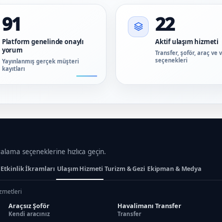
91
22
Platform genelinde onaylı
Aktif ulaşım hizmeti
yorum
Transfer, şoför, araç ve 
seçenekleri
Yayınlanmış gerçek müşteri
kayıtları
ralama seçeneklerine hızlıca geçin.
Etkinlik İkramları
Ulaşım Hizmeti
Turizm & Gezi
Ekipman & Medya
izmetleri
Araçsız Şoför
Havalimanı Transfer
Kendi aracınız
Transfer