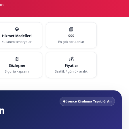
ın
💎
📘
Hizmet Modelleri
SSS
Kullanım senaryoları
En çok sorulanlar
📄
💰
Sözleşme
Fiyatlar
Sigorta kapsamı
Saatlik / günlük aralık
Güvence Kiralama Yapıldığı An
n