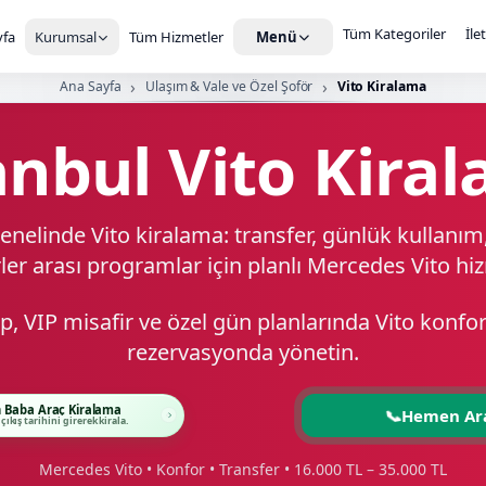
Tüm Kategoriler
İle
fa
Kurumsal
Tüm Hizmetler
Menü
Ana Sayfa
Ulaşım & Vale ve Özel Şoför
Vito Kiralama
anbul Vito Kira
enelinde Vito kiralama: transfer, günlük kullanı
ler arası programlar için planlı Mercedes Vito hi
kip, VIP misafir ve özel gün planlarında Vito konfo
rezervasyonda yönetin.
 Baba Araç Kiralama
📞
Hemen Ar
 çıkış tarihini girerek kirala.
Mercedes Vito • Konfor • Transfer • 16.000 TL – 35.000 TL