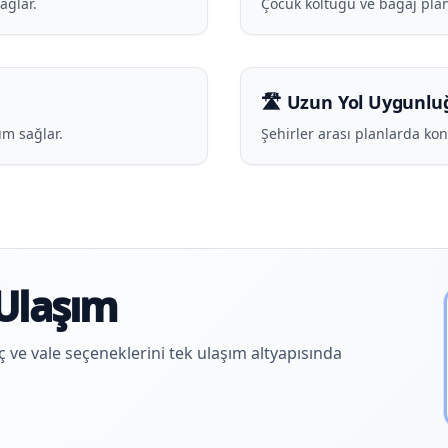
ağlar.
Çocuk koltuğu ve bagaj plan
🛣️ Uzun Yol Uygunlu
m sağlar.
Şehirler arası planlarda ko
Ulaşım
aç ve vale seçeneklerini tek ulaşım altyapısında