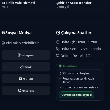
Etkinlik Vale Hizmeti
Şehirler Arası Transfer
Vale
Uzun yol
🌐 Sosyal Medya
🕒 Çalışma Saatleri
🕒 Hafta İçi: 10:00 - 17:00
🎬 Bizi takip edebilirsin.
🚀 Hafta Sonu: 7/24 Sahada
Instagram
💻 Online Destek: 7/24
TikTok
🔒
SSL korumalı bağlantı
✅
Rezervasyon teyidi yazılı
YouTube
ilerler
📌
Hizmet kapsamı netleştirilir
Pinterest
Güvenli ödeme sayfası