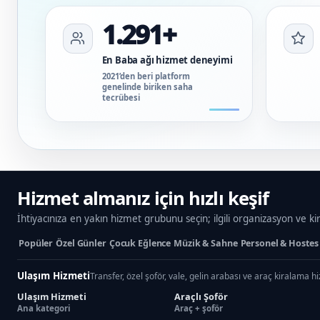
1.291+
En Baba ağı hizmet deneyimi
2021’den beri platform
genelinde biriken saha
tecrübesi
Hizmet almanız için hızlı keşif
İhtiyacınıza en yakın hizmet grubunu seçin; ilgili organizasyon ve ki
Popüler
Özel Günler
Çocuk Eğlence
Müzik & Sahne
Personel & Hostes
Ulaşım Hizmeti
Transfer, özel şoför, vale, gelin arabası ve araç kiralama h
Ulaşım Hizmeti
Araçlı Şoför
Ana kategori
Araç + şoför