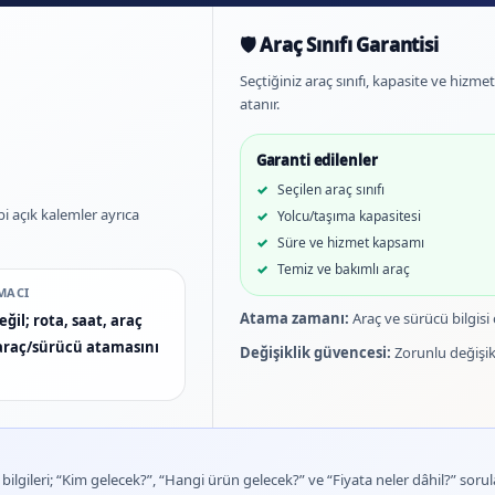
🛡️ Araç Sınıfı Garantisi
Seçtiğiniz araç sınıfı, kapasite ve hizm
atanır.
Garanti edilenler
Seçilen araç sınıfı
bi açık kalemler ayrıca
Yolcu/taşıma kapasitesi
Süre ve hizmet kapsamı
Temiz ve bakımlı araç
MACI
Atama zamanı:
Araç ve sürücü bilgisi
ğil; rota, saat, araç
n araç/sürücü atamasını
Değişiklik güvencesi:
Zorunlu değişikl
lgileri; “Kim gelecek?”, “Hangi ürün gelecek?” ve “Fiyata neler dâhil?” sorula