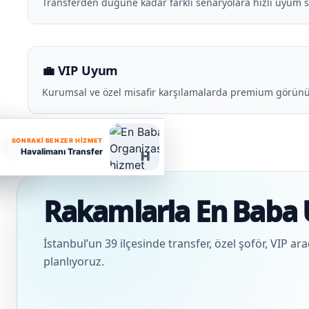
Transferden düğüne kadar farklı senaryolara hızlı uyum s
💼 VIP Uyum
Kurumsal ve özel misafir karşılamalarda premium görünü
SONRAKI BENZER HIZMET
Havalimanı Transfer
H
Rakamlarla En Baba 
İstanbul’un 39 ilçesinde transfer, özel şoför, VIP ar
planlıyoruz.