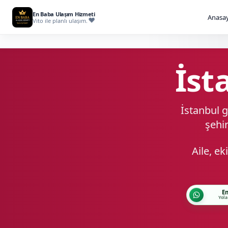
En Baba Ulaşım Hizmeti
Anasay
Vito ile planlı ulaşım.
İst
İstanbul g
şehir
Aile, e
En
Yola