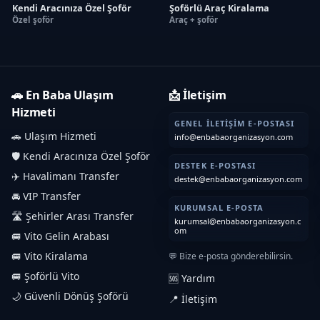
Kendi Aracınıza Özel Şoför
Şoförlü Araç Kiralama
Özel şoför
Araç + şoför
🚗 En Baba Ulaşım
📩 İletişim
Hizmeti
GENEL İLETIŞIM E-POSTASI
🚗 Ulaşım Hizmeti
info@enbabaorganizasyon.com
🛡️ Kendi Aracınıza Özel Şoför
DESTEK E-POSTASI
✈️ Havalimanı Transfer
destek@enbabaorganizasyon.com
🚘 VIP Transfer
KURUMSAL E-POSTA
🛣️ Şehirler Arası Transfer
kurumsal@enbabaorganizasyon.c
om
🚐 Vito Gelin Arabası
🚐 Vito Kiralama
💬 Bize e-posta gönderebilirsin.
🚐 Şoförlü Vito
🆘 Yardım
🌙 Güvenli Dönüş Şoförü
📍 İletişim