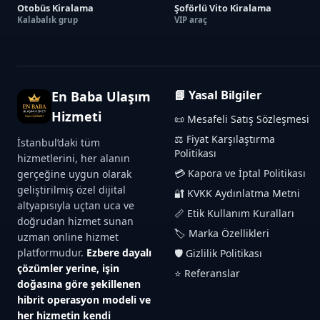
Otobüs Kiralama
Şoförlü Vito Kiralama
Kalabalık grup
VIP araç
📘 Yasal Bilgiler
En Baba Ulaşım
Hizmeti
📜 Mesafeli Satış Sözleşmesi
⚖️ Fiyat Karşılaştırma
İstanbul’daki tüm
Politikası
hizmetlerini, her alanın
💳 Kapora ve İptal Politikası
gerçeğine uygun olarak
geliştirilmiş özel dijital
🔐 KVKK Aydınlatma Metni
altyapısıyla uçtan uca ve
📏 Etik Kullanım Kuralları
doğrudan hizmet sunan
🏷️ Marka Özellikleri
uzman online hizmet
platformudur.
Ezbere dayalı
🛡️ Gizlilik Politikası
çözümler yerine, işin
⭐ Referanslar
doğasına göre şekillenen
hibrit operasyon modeli ve
her hizmetin kendi