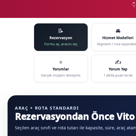

📝
🚘
Rezervasyon
Hizmet Modelleri
Formu aç, aracını seç
Segment / rota seçenekle
⭐
✍️
Yorumlar
Yorum Yap
Gerçek müşteri deneyimi
1 dk’da puan bırak
ARAÇ + ROTA STANDARDI
Rezervasyondan Önce Vito 
Seçilen araç sınıfı ve rota tutarı ile kapasite, süre, araç at