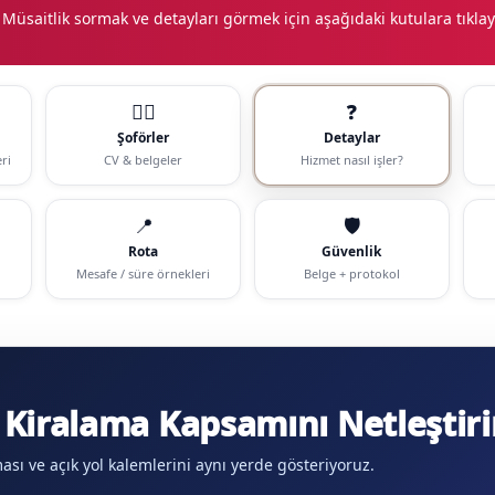
 Müsaitlik sormak ve detayları görmek için aşağıdaki kutulara tıklay
🧑‍✈️
❓
Şoförler
Detaylar
ri
CV & belgeler
Hizmet nasıl işler?
📍
🛡️
Rota
Güvenlik
Mesafe / süre örnekleri
Belge + protokol
Kiralama Kapsamını Netleştiri
aması ve açık yol kalemlerini aynı yerde gösteriyoruz.