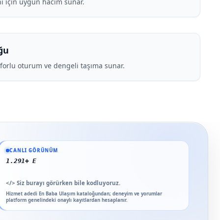
ı için uygun hacim sunar.
ğu
nforlu oturum ve dengeli taşıma sunar.
Güncel veriler: 1.291+ En Baba ağı hizmet deneyimi; 91 platform genelinde ona
CANLI GÖRÜNÜM
91 platform gen
</>
Siz burayı görürken bile kodluyoruz.
Hizmet adedi En Baba Ulaşım kataloğundan; deneyim ve yorumlar
platform genelindeki onaylı kayıtlardan hesaplanır.