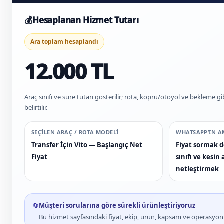
💰
Hesaplanan Hizmet Tutarı
Ara toplam hesaplandı
12.000 TL
Araç sınıfı ve süre tutarı gösterilir; rota, köprü/otoyol ve bekleme gi
belirtilir.
SEÇILEN ARAÇ / ROTA MODELI
WHATSAPP’IN A
Transfer İçin Vito — Başlangıç Net
Fiyat sormak de
Fiyat
sınıfı ve kesi
netleştirmek
🔄
Müşteri sorularına göre sürekli ürünleştiriyoruz
Bu hizmet sayfasındaki fiyat, ekip, ürün, kapsam ve operasyon bi