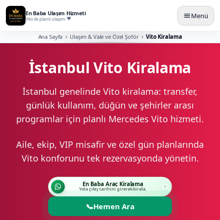
En Baba Ulaşım Hizmeti
Menü
Vito ile planlı ulaşım.
Ana Sayfa
Ulaşım & Vale ve Özel Şoför
Vito Kiralama
İstanbul Vito Kiralama
İstanbul genelinde Vito kiralama: transfer,
günlük kullanım, düğün ve şehirler arası
programlar için planlı Mercedes Vito hizmeti.
Aile, ekip, VIP misafir ve özel gün planlarında
Vito konforunu tek rezervasyonda yönetin.
En Baba Araç Kiralama
Yola çıkış tarihini girerek kirala.
📞
Hemen Ara