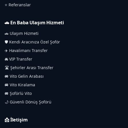
⭐ Referanslar
🚗 En Baba Ulaşım Hizmeti
🚗 Ulaşım Hizmeti
🛡️ Kendi Aracınıza Özel Şoför
✈️ Havalimanı Transfer
🚘 VIP Transfer
🛣️ Şehirler Arası Transfer
🚐 Vito Gelin Arabası
🚐 Vito Kiralama
🚐 Şoförlü Vito
🌙 Güvenli Dönüş Şoförü
📩 İletişim