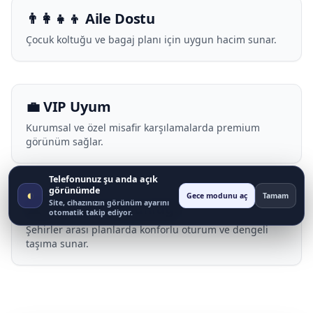
👨‍👩‍👧‍👦 Aile Dostu
Çocuk koltuğu ve bagaj planı için uygun hacim sunar.
💼 VIP Uyum
Kurumsal ve özel misafir karşılamalarda premium
görünüm sağlar.
Telefonunuz şu anda açık
görünümde
◐
Gece modunu aç
Tamam
Site, cihazınızın görünüm ayarını
🛣️ Uzun Yol Uygunluğu
otomatik takip ediyor.
Şehirler arası planlarda konforlu oturum ve dengeli
taşıma sunar.