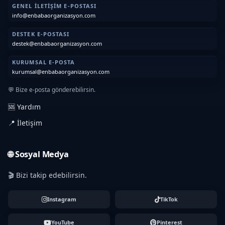
GENEL İLETIŞIM E-POSTASI
info@enbabaorganizasyon.com
DESTEK E-POSTASI
destek@enbabaorganizasyon.com
KURUMSAL E-POSTA
kurumsal@enbabaorganizasyon.com
💬 Bize e-posta gönderebilirsin.
🆘 Yardım
📍 İletişim
🌐 Sosyal Medya
🎬 Bizi takip edebilirsin.
Instagram
TikTok
YouTube
Pinterest