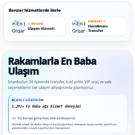
Benzer hizmetlerde ilerle
SONRAKI →
← ÖNCEKI
Havalimanı
Ulaşım Hizmeti
Transfer
U
H
Rakamlarla En Baba
Ulaşım
İstanbul’un 39 ilçesinde transfer, özel şoför, VIP araç ve vale
seçeneklerini tek ulaşım altyapısında planlıyoruz.
Güncel veriler: 1.291+ En Baba ağı hizmet deneyimi; 91 platform genelinde onaylı 
CANLI GÖRÜNÜM
1.291+ En Baba ağı hizmet deneyimi
</>
Siz burayı görürken bile kodluyoruz.
Hizmet adedi En Baba Ulaşım kataloğundan; deneyim ve yorumlar platform
genelindeki onaylı kayıtlardan hesaplanır.