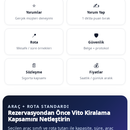
⭐
✍️
Yorumlar
Yorum Yap
Gerçek müşteri deneyimi
1 dk’da puan bırak
📍
🛡️
Rota
Güvenlik
Mesafe / süre örnekleri
Belge + protokol
📄
💰
Sözleşme
Fiyatlar
Sigorta kapsamı
Saatlik / günlük aralık
ARAÇ + ROTA STANDARDI
Rezervasyondan Önce Vito Kiralama
Kapsamını Netleştirin
Seçilen araç sınıfı ve rota tutarı ile kapasite, süre, araç