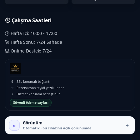
🕒 Çalışma Saatleri
🕒 Hafta İçi: 10:00 - 17:00
🚀 Hafta Sonu: 7/24 Sahada
💻 Online Destek: 7/24
🔒
SSL korumalı bağlantı
✅
Rezervasyon teyidi yazılı ilerler
📌
Hizmet kapsamı netleştirilir
Güvenli ödeme sayfası
₺16.000 – ₺35.000
Görünüm
◐
+
Otomatik · bu cihazınız açık görünümde