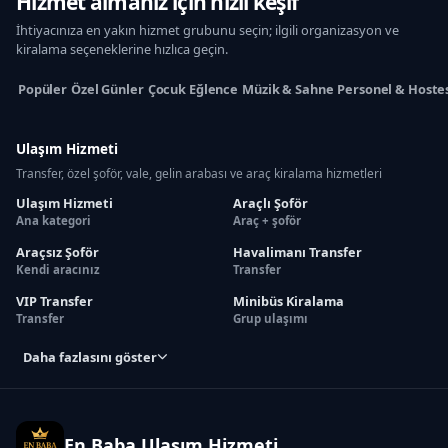
Hizmet almanız için hızlı keşif
İhtiyacınıza en yakın hizmet grubunu seçin; ilgili organizasyon ve
kiralama seçeneklerine hızlıca geçin.
Popüler
Özel Günler
Çocuk Eğlence
Müzik & Sahne
Personel & Hoste
Ulaşım Hizmeti
Transfer, özel şoför, vale, gelin arabası ve araç kiralama hizmetleri
Ulaşım Hizmeti
Araçlı Şoför
Ana kategori
Araç + şoför
Araçsız Şoför
Havalimanı Transfer
Kendi aracınız
Transfer
VIP Transfer
Minibüs Kiralama
Transfer
Grup ulaşımı
Daha fazlasını göster
En Baba Ulaşım Hizmeti