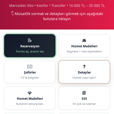
Mercedes Vito • Konfor • Transfer • 16.000 TL – 35.000 TL
👇 Müsaitlik sormak ve detayları görmek için aşağıdaki
kutulara tıklayın
📝
🚘
Rezervasyon
Hizmet Modelleri
Formu aç, aracını seç
Segment / rota seçenekleri
🧑‍✈️
❓
Şoförler
Detaylar
CV & belgeler
Hizmet nasıl işler?
💎
📘
Hizmet Modelleri
SSS
Kullanım senaryoları
En çok sorulanlar