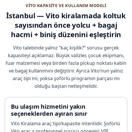
VITO KAPASITE VE KULLANIM MODELI
İstanbul — Vito kiralamada koltuk
sayısından önce yolcu + bagaj
hacmi + biniş düzenini eşleştirin
Vito talebinde yalnız “kaç kişilik?” sorusu gerçek
kapasiteyi açıklamaz. Büyük valizler, çocuk ekipmanı,
fuar malzemesi veya birden fazla pickup noktası kabin
ve bagaj kullanımını değiştirir. Ayrıca Vito’nun yalnız
araç tipi mi, yoksa şoförlü programın parçası mı
olduğu baştan netleşmelidir.
Bu ulaşım hizmetini yakın
seçeneklerden ayıran sınır
Vito Kiralama araç tipi/kapasite intentidir. Şoförlü
Vito araç + profesyonel sürücü görevini; VIP