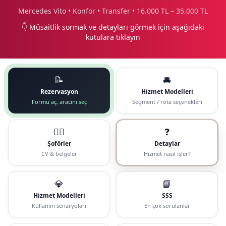
Mercedes Vito • Konfor • Transfer • 16.000 TL – 35.000 TL
👇 Müsaitlik sormak ve detayları görmek için aşağıdaki
kutulara tıklayın
📝
🚘
Rezervasyon
Hizmet Modelleri
Formu aç, aracını seç
Segment / rota seçenekleri
🧑‍✈️
❓
Şoförler
Detaylar
CV & belgeler
Hizmet nasıl işler?
💎
📘
Hizmet Modelleri
SSS
Kullanım senaryoları
En çok sorulanlar