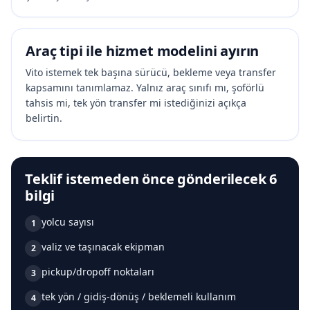
Araç tipi ile hizmet modelini ayırın
Vito istemek tek başına sürücü, bekleme veya transfer
kapsamını tanımlamaz. Yalnız araç sınıfı mı, şoförlü
tahsis mi, tek yön transfer mi istediğinizi açıkça
belirtin.
Teklif istemeden önce gönderilecek 6
bilgi
yolcu sayısı
1
valiz ve taşınacak ekipman
2
pickup/dropoff noktaları
3
tek yön / gidiş-dönüş / beklemeli kullanım
4