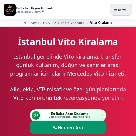
En Baba Ulaşım Hizmeti
Menü
Vito ile planlı ulaşım.
Ana Sayfa
Ulaşım & Vale ve Özel Şoför
Vito Kiralama
İstanbul Vito Kiralama
İstanbul genelinde Vito kiralama: transfer,
günlük kullanım, düğün ve şehirler arası
programlar için planlı Mercedes Vito hizmeti.
Aile, ekip, VIP misafir ve özel gün planlarında
Vito konforunu tek rezervasyonda yönetin.
En Baba Araç Kiralama
Yola çıkış tarihini girerek kirala.
📞
Hemen Ara