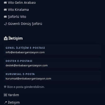
🚐 Vito Gelin Arabası
🚐 Vito Kiralama
🚐 Şoförlü Vito
🌙 Güvenli Dönüş Şoförü
📩 İletişim
GENEL İLETIŞIM E-POSTASI
info@enbabaorganizasyon.com
DESTEK E-POSTASI
destek@enbabaorganizasyon.com
KURUMSAL E-POSTA
kurumsal@enbabaorganizasyon.com
💬 Bize e-posta gönderebilirsin.
🆘 Yardım
📍 İletişim