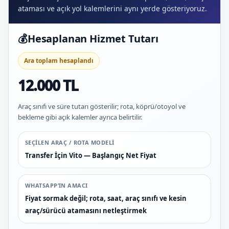
ataması ve açık yol kalemlerini aynı yerde gösteriyoruz.
💰
Hesaplanan Hizmet Tutarı
Ara toplam hesaplandı
12.000 TL
Araç sınıfı ve süre tutarı gösterilir; rota, köprü/otoyol ve
bekleme gibi açık kalemler ayrıca belirtilir.
SEÇILEN ARAÇ / ROTA MODELI
Transfer İçin Vito — Başlangıç Net Fiyat
WHATSAPP’IN AMACI
Fiyat sormak değil; rota, saat, araç sınıfı ve kesin
araç/sürücü atamasını netleştirmek