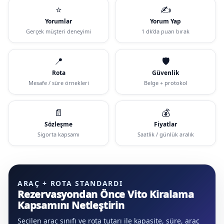
⭐
✍️
Yorumlar
Yorum Yap
Gerçek müşteri deneyimi
1 dk’da puan bırak
📍
🛡️
Rota
Güvenlik
Mesafe / süre örnekleri
Belge + protokol
📄
💰
Sözleşme
Fiyatlar
Sigorta kapsamı
Saatlik / günlük aralık
ARAÇ + ROTA STANDARDI
Rezervasyondan Önce Vito Kiralama
Kapsamını Netleştirin
Seçilen araç sınıfı ve rota tutarı ile kapasite, süre, araç