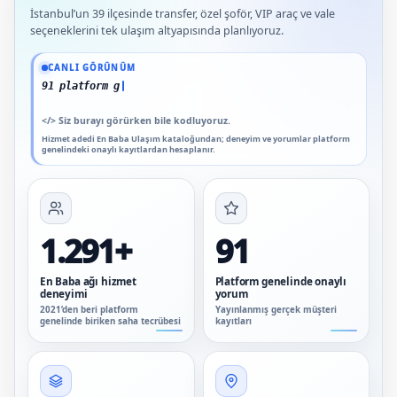
İstanbul’un 39 ilçesinde transfer, özel şoför, VIP araç ve vale
seçeneklerini tek ulaşım altyapısında planlıyoruz.
Güncel veriler: 1.291+ En Baba ağı hizmet deneyimi; 91 platform genelinde onaylı
CANLI GÖRÜNÜM
91 platform genelinde onaylı yorum
</>
Siz burayı görürken bile kodluyoruz.
Hizmet adedi En Baba Ulaşım kataloğundan; deneyim ve yorumlar platform
genelindeki onaylı kayıtlardan hesaplanır.
1.291+
91
En Baba ağı hizmet
Platform genelinde onaylı
deneyimi
yorum
2021’den beri platform
Yayınlanmış gerçek müşteri
genelinde biriken saha tecrübesi
kayıtları