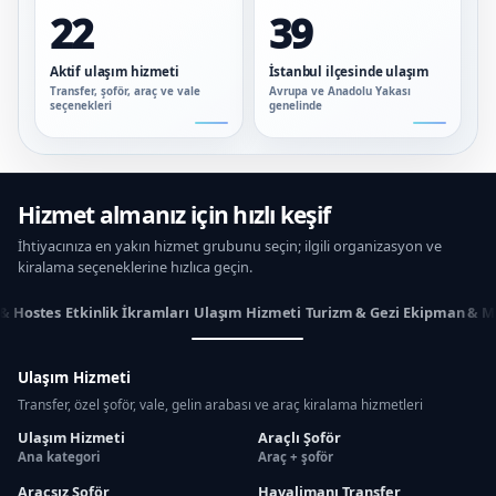
22
39
Aktif ulaşım hizmeti
İstanbul ilçesinde ulaşım
Transfer, şoför, araç ve vale
Avrupa ve Anadolu Yakası
seçenekleri
genelinde
Hizmet almanız için hızlı keşif
İhtiyacınıza en yakın hizmet grubunu seçin; ilgili organizasyon ve
kiralama seçeneklerine hızlıca geçin.
 & Hostes
Etkinlik İkramları
Ulaşım Hizmeti
Turizm & Gezi
Ekipman & M
Ulaşım Hizmeti
Transfer, özel şoför, vale, gelin arabası ve araç kiralama hizmetleri
Ulaşım Hizmeti
Araçlı Şoför
Ana kategori
Araç + şoför
Araçsız Şoför
Havalimanı Transfer