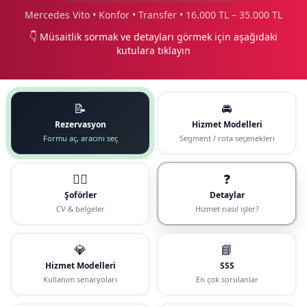
Mercedes Vito • Konfor • Transfer • 16.000 TL – 35.000 TL
👇 Müsaitlik sormak ve detayları görmek için aşağıdaki
kutulara tıklayın
📝
🚘
Rezervasyon
Hizmet Modelleri
Formu aç, aracını seç
Segment / rota seçenekleri
🧑‍✈️
❓
Şoförler
Detaylar
CV & belgeler
Hizmet nasıl işler?
💎
📘
Hizmet Modelleri
SSS
Kullanım senaryoları
En çok sorulanlar