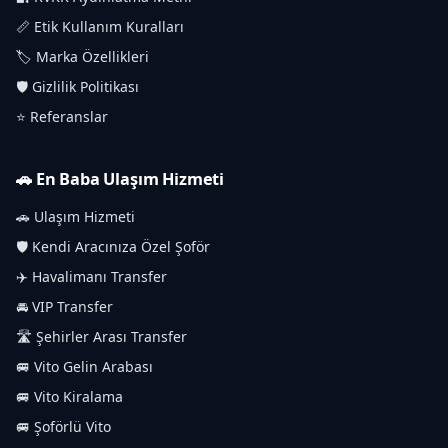
📏 Etik Kullanım Kuralları
🏷️ Marka Özellikleri
🛡️ Gizlilik Politikası
⭐ Referanslar
🚗 En Baba Ulaşım Hizmeti
🚗 Ulaşım Hizmeti
🛡️ Kendi Aracınıza Özel Şoför
✈️ Havalimanı Transfer
🚘 VIP Transfer
🛣️ Şehirler Arası Transfer
🚐 Vito Gelin Arabası
🚐 Vito Kiralama
🚐 Şoförlü Vito