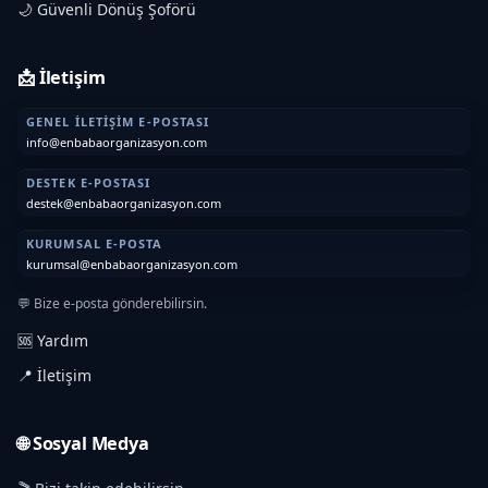
🌙 Güvenli Dönüş Şoförü
📩 İletişim
GENEL İLETIŞIM E-POSTASI
info@enbabaorganizasyon.com
DESTEK E-POSTASI
destek@enbabaorganizasyon.com
KURUMSAL E-POSTA
kurumsal@enbabaorganizasyon.com
💬 Bize e-posta gönderebilirsin.
🆘 Yardım
📍 İletişim
🌐 Sosyal Medya