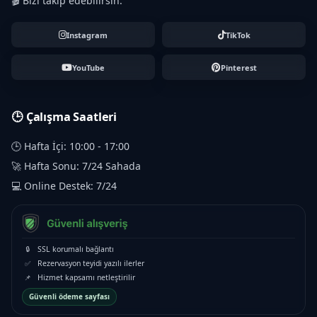
🎬 Bizi takip edebilirsin.
Instagram
TikTok
YouTube
Pinterest
🕒 Çalışma Saatleri
🕒 Hafta İçi: 10:00 - 17:00
🚀 Hafta Sonu: 7/24 Sahada
💻 Online Destek: 7/24
🔒
SSL korumalı bağlantı
✅
Rezervasyon teyidi yazılı ilerler
📌
Hizmet kapsamı netleştirilir
Güvenli ödeme sayfası