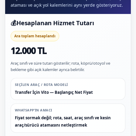
ataması ve açık yol kalemlerini aynı yerde gösteriyoruz.
💰
Hesaplanan Hizmet Tutarı
Ara toplam hesaplandı
12.000 TL
Araç sınıfı ve süre tutarı gösterilir; rota, köprü/otoyol ve
bekleme gibi açık kalemler ayrıca belirtilir.
SEÇILEN ARAÇ / ROTA MODELI
Transfer İçin Vito — Başlangıç Net Fiyat
WHATSAPP’IN AMACI
Fiyat sormak değil; rota, saat, araç sınıfı ve kesin
araç/sürücü atamasını netleştirmek