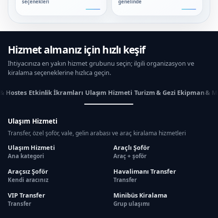
seçenekleri
genelinde
Hizmet almanız için hızlı keşif
İhtiyacınıza en yakın hizmet grubunu seçin; ilgili organizasyon ve
kiralama seçeneklerine hızlıca geçin.
 & Hostes
Etkinlik İkramları
Ulaşım Hizmeti
Turizm & Gezi
Ekipman & M
Ulaşım Hizmeti
Transfer, özel şoför, vale, gelin arabası ve araç kiralama hizmetleri
Ulaşım Hizmeti
Araçlı Şoför
Ana kategori
Araç + şoför
Araçsız Şoför
Havalimanı Transfer
Kendi aracınız
Transfer
VIP Transfer
Minibüs Kiralama
Transfer
Grup ulaşımı