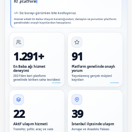
91 platform genelinde onaylı
</>
Siz burayı görürken bile kodluyoruz.
Hizmet adedi En Baba Ulaşım kataloğundan; deneyim ve yorumlar platform
genelindeki onaylı kayıtlardan hesaplanır.
1.291+
91
En Baba ağı hizmet
Platform genelinde onaylı
deneyimi
yorum
2021’den beri platform
Yayınlanmış gerçek müşteri
genelinde biriken saha tecrübesi
kayıtları
22
39
Aktif ulaşım hizmeti
İstanbul ilçesinde ulaşım
Transfer, şoför, araç ve vale
Avrupa ve Anadolu Yakası