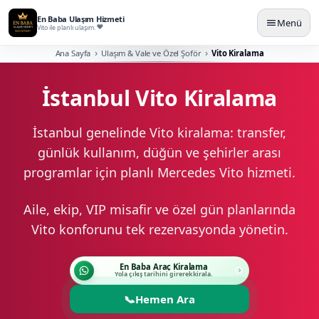
En Baba Ulaşım Hizmeti
Menü
Vito ile planlı ulaşım.
Ana Sayfa
Ulaşım & Vale ve Özel Şoför
Vito Kiralama
İstanbul Vito Kiralama
İstanbul genelinde Vito kiralama: transfer,
günlük kullanım, düğün ve şehirler arası
programlar için planlı Mercedes Vito hizmeti.
Aile, ekip, VIP misafir ve özel gün planlarında
Vito konforunu tek rezervasyonda yönetin.
En Baba Araç Kiralama
Yola çıkış tarihini girerek kirala.
📞
Hemen Ara