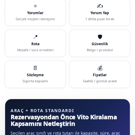
⭐
✍️
Yorumlar
Yorum Yap
Gerçek müşteri deneyimi
1 dk’da puan bırak
📍
🛡️
Rota
Güvenlik
Mesafe / süre örnekleri
Belge + protokol
📄
💰
Sözleşme
Fiyatlar
Sigorta kapsamı
Saatlik / günlük aralık
ARAÇ + ROTA STANDARDI
Rezervasyondan Önce Vito Kiralama
Kapsamını Netleştirin
Seçilen araç sınıfı ve rota tutarı ile kapasite, süre, araç