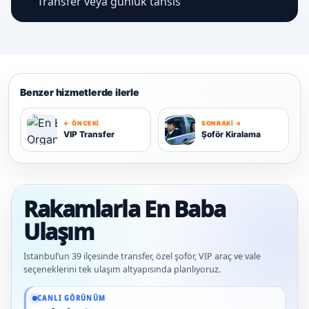
Transfer veya günlük tahsis
Benzer hizmetlerde ilerle
← ÖNCEKI
SONRAKI →
Ş
VIP Transfer
Şoför Kiralama
V
Rakamlarla En Baba
Ulaşım
İstanbul’un 39 ilçesinde transfer, özel şoför, VIP araç ve vale
seçeneklerini tek ulaşım altyapısında planlıyoruz.
Güncel veriler: 1.291+ En Baba ağı hizmet deneyimi; 91 platform genelinde onaylı
CANLI GÖRÜNÜM