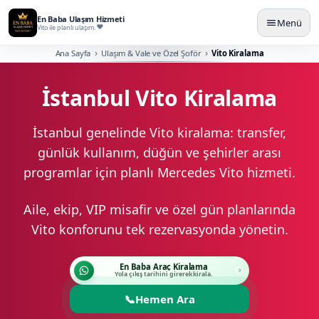
En Baba Ulaşım Hizmeti
Menü
Vito ile planlı ulaşım.
Ana Sayfa
Ulaşım & Vale ve Özel Şoför
Vito Kiralama
İstanbul Vito Kiralama
İstanbul genelinde Vito kiralama: transfer,
günlük kullanım, düğün ve şehirler arası
programlar için planlı Mercedes Vito hizmeti.
Aile, ekip, VIP misafir ve özel gün planlarında
Vito konforunu tek rezervasyonda yönetin.
En Baba Araç Kiralama
Yola çıkış tarihini girerek kirala.
📞
Hemen Ara