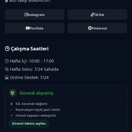
🎬 Bizi takip edebilirsin.
Instagram
TikTok
YouTube
Pinterest
🕒 Çalışma Saatleri
🕒 Hafta İçi: 10:00 - 17:00
🚀 Hafta Sonu: 7/24 Sahada
💻 Online Destek: 7/24
🔒
SSL korumalı bağlantı
✅
Rezervasyon teyidi yazılı ilerler
📌
Hizmet kapsamı netleştirilir
Güvenli ödeme sayfası