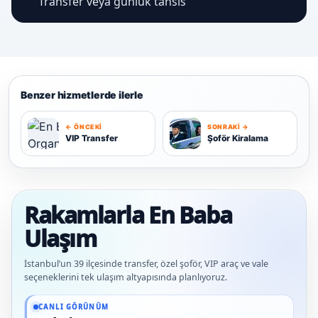
Transfer veya günlük tahsis
Benzer hizmetlerde ilerle
← ÖNCEKI
SONRAKI →
Ş
VIP Transfer
Şoför Kiralama
V
Rakamlarla En Baba
Ulaşım
İstanbul’un 39 ilçesinde transfer, özel şoför, VIP araç ve vale
seçeneklerini tek ulaşım altyapısında planlıyoruz.
Güncel veriler: 1.291+ En Baba ağı hizmet deneyimi; 91 platform genelinde onaylı
CANLI GÖRÜNÜM