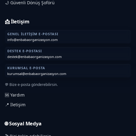
🌙 Güvenli Dönüş Şoförü
📩 İletişim
GENEL İLETIŞIM E-POSTASI
info@enbabaorganizasyon.com
DESTEK E-POSTASI
destek@enbabaorganizasyon.com
KURUMSAL E-POSTA
kurumsal@enbabaorganizasyon.com
💬 Bize e-posta gönderebilirsin.
🆘 Yardım
📍 İletişim
🌐 Sosyal Medya