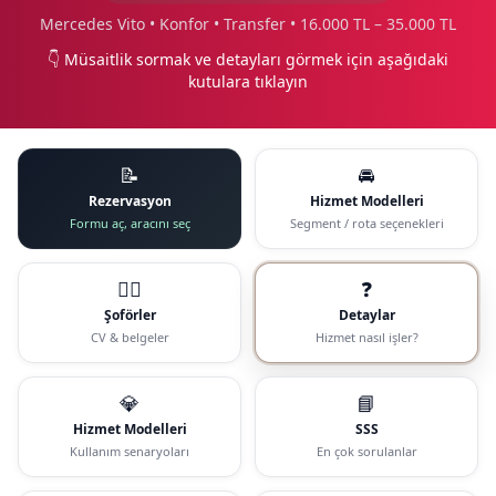
Mercedes Vito • Konfor • Transfer • 16.000 TL – 35.000 TL
👇 Müsaitlik sormak ve detayları görmek için aşağıdaki
kutulara tıklayın
📝
🚘
Rezervasyon
Hizmet Modelleri
Formu aç, aracını seç
Segment / rota seçenekleri
🧑‍✈️
❓
Şoförler
Detaylar
CV & belgeler
Hizmet nasıl işler?
💎
📘
Hizmet Modelleri
SSS
Kullanım senaryoları
En çok sorulanlar