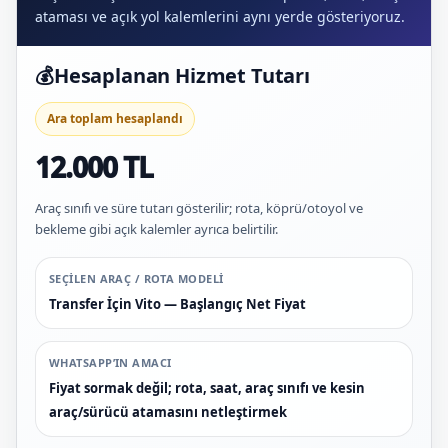
ataması ve açık yol kalemlerini aynı yerde gösteriyoruz.
💰
Hesaplanan Hizmet Tutarı
Ara toplam hesaplandı
12.000 TL
Araç sınıfı ve süre tutarı gösterilir; rota, köprü/otoyol ve
bekleme gibi açık kalemler ayrıca belirtilir.
SEÇILEN ARAÇ / ROTA MODELI
Transfer İçin Vito — Başlangıç Net Fiyat
WHATSAPP’IN AMACI
Fiyat sormak değil; rota, saat, araç sınıfı ve kesin
araç/sürücü atamasını netleştirmek