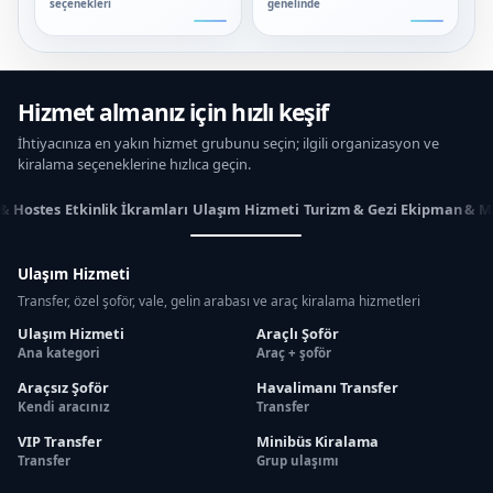
seçenekleri
genelinde
Hizmet almanız için hızlı keşif
İhtiyacınıza en yakın hizmet grubunu seçin; ilgili organizasyon ve
kiralama seçeneklerine hızlıca geçin.
 & Hostes
Etkinlik İkramları
Ulaşım Hizmeti
Turizm & Gezi
Ekipman & M
Ulaşım Hizmeti
Transfer, özel şoför, vale, gelin arabası ve araç kiralama hizmetleri
Ulaşım Hizmeti
Araçlı Şoför
Ana kategori
Araç + şoför
Araçsız Şoför
Havalimanı Transfer
Kendi aracınız
Transfer
VIP Transfer
Minibüs Kiralama
Transfer
Grup ulaşımı