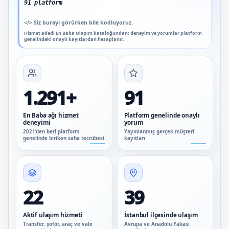
91 platform genelinde onaylı y
</>
Siz burayı görürken bile kodluyoruz.
Hizmet adedi En Baba Ulaşım kataloğundan; deneyim ve yorumlar platform
genelindeki onaylı kayıtlardan hesaplanır.
1.291+
91
En Baba ağı hizmet
Platform genelinde onaylı
deneyimi
yorum
2021’den beri platform
Yayınlanmış gerçek müşteri
genelinde biriken saha tecrübesi
kayıtları
22
39
Aktif ulaşım hizmeti
İstanbul ilçesinde ulaşım
Transfer, şoför, araç ve vale
Avrupa ve Anadolu Yakası