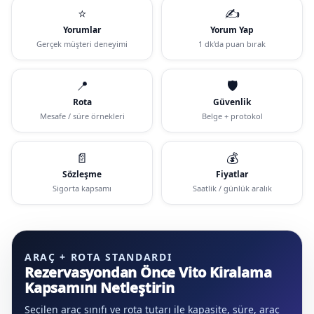
⭐
✍️
Yorumlar
Yorum Yap
Gerçek müşteri deneyimi
1 dk’da puan bırak
📍
🛡️
Rota
Güvenlik
Mesafe / süre örnekleri
Belge + protokol
📄
💰
Sözleşme
Fiyatlar
Sigorta kapsamı
Saatlik / günlük aralık
ARAÇ + ROTA STANDARDI
Rezervasyondan Önce Vito Kiralama
Kapsamını Netleştirin
Seçilen araç sınıfı ve rota tutarı ile kapasite, süre, araç