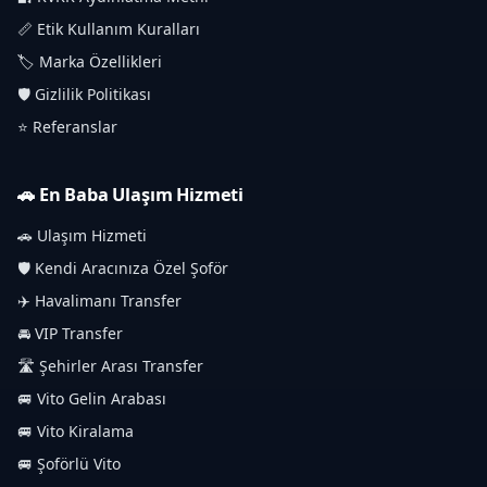
📏 Etik Kullanım Kuralları
🏷️ Marka Özellikleri
🛡️ Gizlilik Politikası
⭐ Referanslar
🚗 En Baba Ulaşım Hizmeti
🚗 Ulaşım Hizmeti
🛡️ Kendi Aracınıza Özel Şoför
✈️ Havalimanı Transfer
🚘 VIP Transfer
🛣️ Şehirler Arası Transfer
🚐 Vito Gelin Arabası
🚐 Vito Kiralama
🚐 Şoförlü Vito