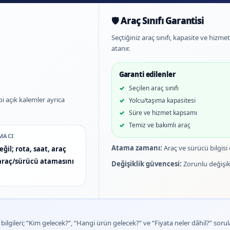
🛡️ Araç Sınıfı Garantisi
Seçtiğiniz araç sınıfı, kapasite ve hizm
atanır.
Garanti edilenler
Seçilen araç sınıfı
bi açık kalemler ayrıca
Yolcu/taşıma kapasitesi
Süre ve hizmet kapsamı
Temiz ve bakımlı araç
MACI
Atama zamanı:
Araç ve sürücü bilgisi
ğil; rota, saat, araç
n araç/sürücü atamasını
Değişiklik güvencesi:
Zorunlu değişikl
lgileri; “Kim gelecek?”, “Hangi ürün gelecek?” ve “Fiyata neler dâhil?” sorula