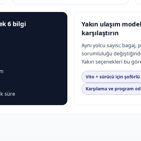
k 6 bilgi
Yakın ulaşım modell
karşılaştırın
Aynı yolcu sayısı; bagaj, 
sorumluluğu değiştiğind
Yakın seçenekleri bu görev
ım
Vito + sürücü için şoförlü
Karşılama ve program oda
ık süre