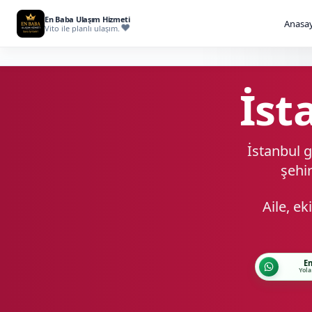
En Baba Ulaşım Hizmeti
Anasay
Vito ile planlı ulaşım.
İst
İstanbul g
şehir
Aile, e
En
Yola