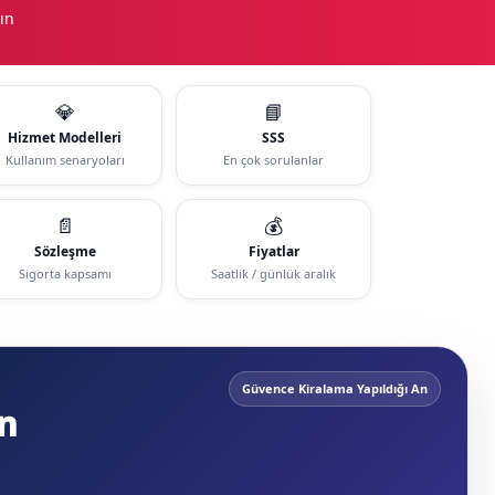
ın
💎
📘
Hizmet Modelleri
SSS
Kullanım senaryoları
En çok sorulanlar
📄
💰
Sözleşme
Fiyatlar
Sigorta kapsamı
Saatlik / günlük aralık
Güvence Kiralama Yapıldığı An
n