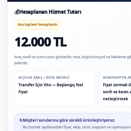
💰
Hesaplanan Hizmet Tutarı
Ara toplam hesaplandı
12.000 TL
Araç sınıfı ve süre tutarı gösterilir; rota, köprü/otoyol ve bekleme gi
belirtilir.
SEÇILEN ARAÇ / ROTA MODELI
WHATSAPP’IN A
Transfer İçin Vito — Başlangıç Net
Fiyat sormak de
Fiyat
sınıfı ve kesi
netleştirmek
🔄
Müşteri sorularına göre sürekli ürünleştiriyoruz
Bu hizmet sayfasındaki fiyat, ekip, ürün, kapsam ve operasyon bi