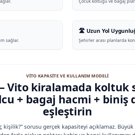
ağlar.
Çocuk koltuğu ve bagaj plan
🛣️ Uzun Yol Uygunlu
m sağlar.
Şehirler arası planlarda ko
VITO KAPASITE VE KULLANIM MODELI
— Vito kiralamada koltuk 
lcu + bagaj hacmi + biniş 
eşleştirin
aç kişilik?” sorusu gerçek kapasiteyi açıklamaz. Büyük 
en fazla pickup noktası kabin ve bagaj kullanımını de