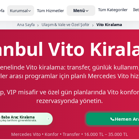
Tüm Kategoriler
İle
fa
Kurumsal
Tüm Hizmetler
Menü
Ana Sayfa
Ulaşım & Vale ve Özel Şoför
Vito Kiralama
anbul Vito Kira
enelinde Vito kiralama: transfer, günlük kullanı
ler arası programlar için planlı Mercedes Vito hi
kip, VIP misafir ve özel gün planlarında Vito konfo
rezervasyonda yönetin.
 Baba Araç Kiralama
📞
Hemen Ar
 çıkış tarihini girerek kirala.
Mercedes Vito • Konfor • Transfer • 16.000 TL – 35.000 TL