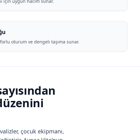
ı için uygun hacim sunar.
ğu
nforlu oturum ve dengeli taşıma sunar.
sayısından
düzenini
valizler, çocuk ekipmanı,
ğiştirir. Ayrıca Vito’nun