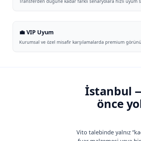
Transferden düğüne kadar farklı senaryolara hızlı uyum s
💼 VIP Uyum
Kurumsal ve özel misafir karşılamalarda premium görünü
İstanbul 
önce yo
Vito talebinde yalnız “k
fuar malzemesi veya bird