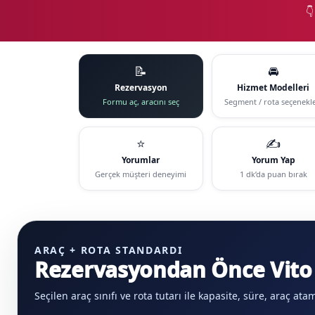

📝
🚘
Rezervasyon
Hizmet Modelleri
Formu aç, aracını seç
Segment / rota seçenekle
⭐
✍️
Yorumlar
Yorum Yap
Gerçek müşteri deneyimi
1 dk’da puan bırak
ARAÇ + ROTA STANDARDI
Rezervasyondan Önce Vito 
Seçilen araç sınıfı ve rota tutarı ile kapasite, süre, araç at