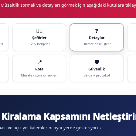
 Müsaitlik sormak ve detayları görmek için aşağıdaki kutulara tıklay
🧑‍✈️
❓
Şoförler
Detaylar
ri
CV & belgeler
Hizmet nasıl işler?
📍
🛡️
Rota
Güvenlik
Mesafe / süre örnekleri
Belge + protokol
Kiralama Kapsamını Netleştiri
aması ve açık yol kalemlerini aynı yerde gösteriyoruz.