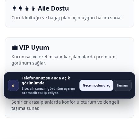
👨‍👩‍👧‍👦 Aile Dostu
Çocuk koltuğu ve bagaj planı için uygun hacim sunar.
💼 VIP Uyum
Kurumsal ve özel misafir karşılamalarda premium
görünüm sağlar.
Telefonunuz şu anda açık
görünümde
◐
Gece modunu aç
Tamam
Site, cihazınızın görünüm ayarını
🛣️ Uzun Yol Uygunluğu
otomatik takip ediyor.
Şehirler arası planlarda konforlu oturum ve dengeli
taşıma sunar.