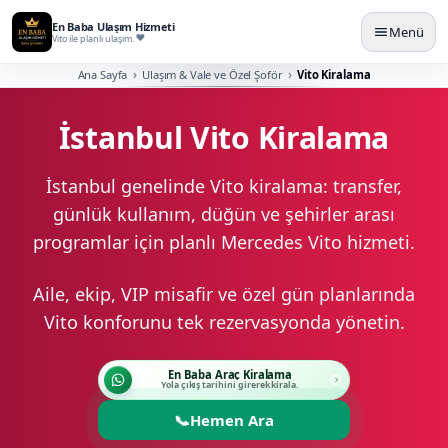
En Baba Ulaşım Hizmeti
Menü
Vito ile planlı ulaşım.
Ana Sayfa
Ulaşım & Vale ve Özel Şoför
Vito Kiralama
İstanbul Vito Kiralama
İstanbul genelinde Vito kiralama: transfer,
günlük kullanım, düğün ve şehirler arası
programlar için planlı Mercedes Vito hizmeti.
Aile, ekip, VIP misafir ve özel gün planlarında
Vito konforunu tek rezervasyonda yönetin.
En Baba Araç Kiralama
Yola çıkış tarihini girerek kirala.
📞
Hemen Ara