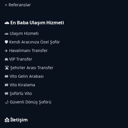
⭐ Referanslar
🚗 En Baba Ulaşım Hizmeti
🚗 Ulaşım Hizmeti
🛡️ Kendi Aracınıza Özel Şoför
✈️ Havalimanı Transfer
🚘 VIP Transfer
🛣️ Şehirler Arası Transfer
🚐 Vito Gelin Arabası
🚐 Vito Kiralama
🚐 Şoförlü Vito
🌙 Güvenli Dönüş Şoförü
📩 İletişim