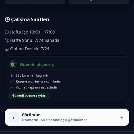
🕒 Çalışma Saatleri
🕒 Hafta İçi: 10:00 - 17:00
🚀 Hafta Sonu: 7/24 Sahada
💻 Online Destek: 7/24
🔒
SSL korumalı bağlantı
✅
Rezervasyon teyidi yazılı ilerler
📌
Hizmet kapsamı netleştirilir
Güvenli ödeme sayfası
Görünüm
◐
+
Otomatik · bu cihazınız açık görünümde
₺16.000 – ₺35.000