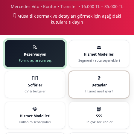
Mercedes Vito • Konfor • Transfer • 16.000 TL – 35.000 TL
👇 Müsaitlik sormak ve detayları görmek için aşağıdaki
kutulara tıklayın
📝
🚘
Rezervasyon
Hizmet Modelleri
Formu aç, aracını seç
Segment / rota seçenekleri
🧑‍✈️
❓
Şoförler
Detaylar
CV & belgeler
Hizmet nasıl işler?
💎
📘
Hizmet Modelleri
SSS
Kullanım senaryoları
En çok sorulanlar