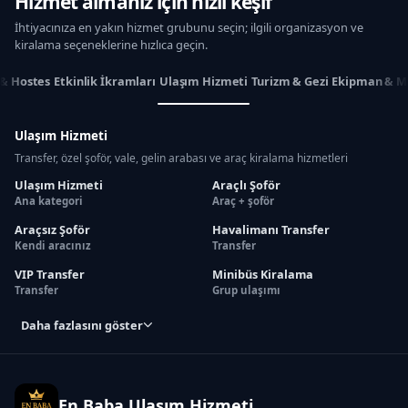
Hizmet almanız için hızlı keşif
İhtiyacınıza en yakın hizmet grubunu seçin; ilgili organizasyon ve
kiralama seçeneklerine hızlıca geçin.
 & Hostes
Etkinlik İkramları
Ulaşım Hizmeti
Turizm & Gezi
Ekipman & M
Ulaşım Hizmeti
Transfer, özel şoför, vale, gelin arabası ve araç kiralama hizmetleri
Ulaşım Hizmeti
Araçlı Şoför
Ana kategori
Araç + şoför
Araçsız Şoför
Havalimanı Transfer
Kendi aracınız
Transfer
VIP Transfer
Minibüs Kiralama
Transfer
Grup ulaşımı
Daha fazlasını göster
En Baba Ulaşım Hizmeti