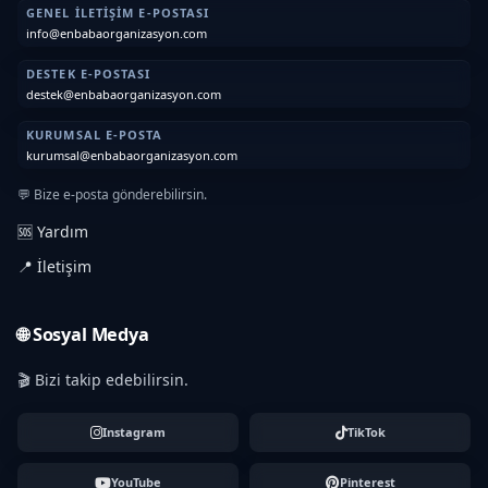
GENEL İLETIŞIM E-POSTASI
info@enbabaorganizasyon.com
DESTEK E-POSTASI
destek@enbabaorganizasyon.com
KURUMSAL E-POSTA
kurumsal@enbabaorganizasyon.com
💬 Bize e-posta gönderebilirsin.
🆘 Yardım
📍 İletişim
🌐 Sosyal Medya
🎬 Bizi takip edebilirsin.
Instagram
TikTok
YouTube
Pinterest