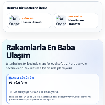
Benzer hizmetlerde ilerle
SONRAKI →
← ÖNCEKI
Havalimanı
Ulaşım Hizmeti
Transfer
U
H
Rakamlarla En Baba
Ulaşım
İstanbul’un 39 ilçesinde transfer, özel şoför, VIP araç ve vale
seçeneklerini tek ulaşım altyapısında planlıyoruz.
Güncel veriler: 1.291+ En Baba ağı hizmet deneyimi; 91 platform genelinde onaylı 
CANLI GÖRÜNÜM
91 platform genelinde onaylı
</>
Siz burayı görürken bile kodluyoruz.
Hizmet adedi En Baba Ulaşım kataloğundan; deneyim ve yorumlar platform
genelindeki onaylı kayıtlardan hesaplanır.