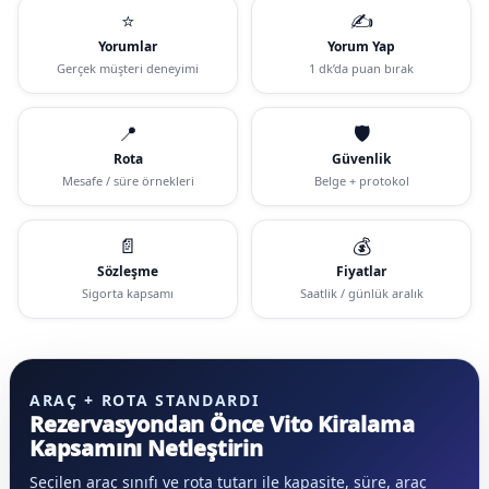
⭐
✍️
Yorumlar
Yorum Yap
Gerçek müşteri deneyimi
1 dk’da puan bırak
📍
🛡️
Rota
Güvenlik
Mesafe / süre örnekleri
Belge + protokol
📄
💰
Sözleşme
Fiyatlar
Sigorta kapsamı
Saatlik / günlük aralık
ARAÇ + ROTA STANDARDI
Rezervasyondan Önce Vito Kiralama
Kapsamını Netleştirin
Seçilen araç sınıfı ve rota tutarı ile kapasite, süre, araç