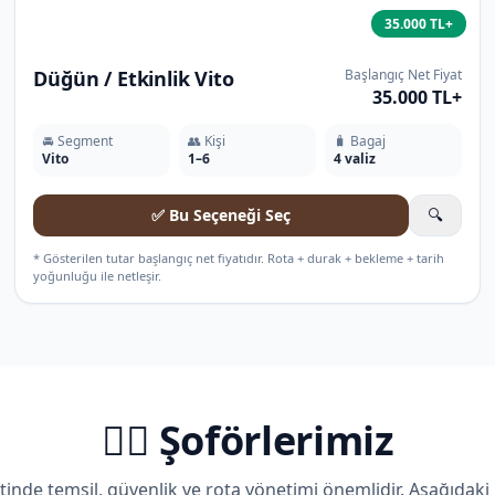
35.000 TL+
Düğün / Etkinlik Vito
Başlangıç Net Fiyat
35.000 TL+
🚘 Segment
👥 Kişi
🧳 Bagaj
Vito
1–6
4 valiz
✅ Bu Seçeneği Seç
🔍
* Gösterilen tutar başlangıç net fiyatıdır. Rota + durak + bekleme + tarih
yoğunluğu ile netleşir.
🧑‍✈️ Şoförlerimiz
tinde temsil, güvenlik ve rota yönetimi önemlidir. Aşağıdaki