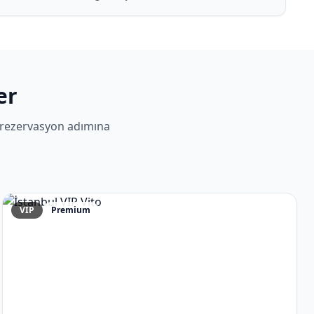
er
 rezervasyon adımına
VIP
Premium