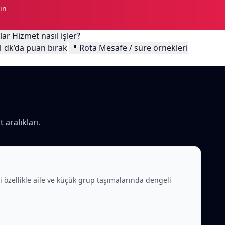
ın
lar
Hizmet nasıl işler?
1 dk’da puan bırak
📍
Rota
Mesafe / süre örnekleri
 aralıkları.
li özellikle aile ve küçük grup taşımalarında dengeli