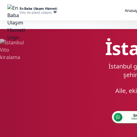
En Baba Ulaşım Hizmeti
Anasay
Vito ile planlı ulaşım.
İst
İstanbul g
şehir
Aile, e
En
Yola