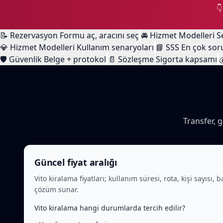

📝
Rezervasyon
Formu aç, aracını seç
🚘
Hizmet Modelleri
S
💎
Hizmet Modelleri
Kullanım senaryoları
📘
SSS
En çok sor
🛡️
Güvenlik
Belge + protokol
📄
Sözleşme
Sigorta kapsamı

Transfer, g
Güncel fiyat aralığı
Vito kiralama fiyatları; kullanım süresi, rota, kişi sayıs
çözüm sunar.
Vito kiralama hangi durumlarda tercih edilir?