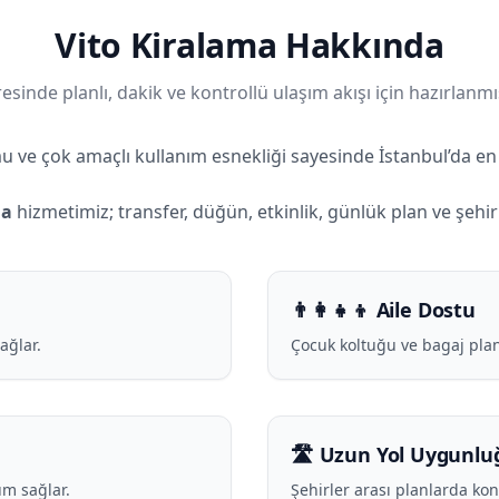
Vito Kiralama Hakkında
esinde planlı, dakik ve kontrollü ulaşım akışı için hazırlanmı
u ve çok amaçlı kullanım esnekliği sayesinde İstanbul’da en 
ma
hizmetimiz; transfer, düğün, etkinlik, günlük plan ve şehirl
👨‍👩‍👧‍👦 Aile Dostu
ağlar.
Çocuk koltuğu ve bagaj plan
🛣️ Uzun Yol Uygunlu
m sağlar.
Şehirler arası planlarda ko