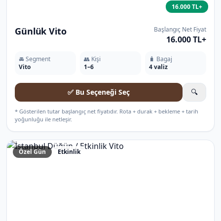
16.000 TL+
Günlük Vito
Başlangıç Net Fiyat
16.000 TL+
🚘 Segment
👥 Kişi
🧳 Bagaj
Vito
1–6
4 valiz
✅ Bu Seçeneği Seç
🔍
* Gösterilen tutar başlangıç net fiyatıdır. Rota + durak + bekleme + tarih
yoğunluğu ile netleşir.
Özel Gün
Etkinlik