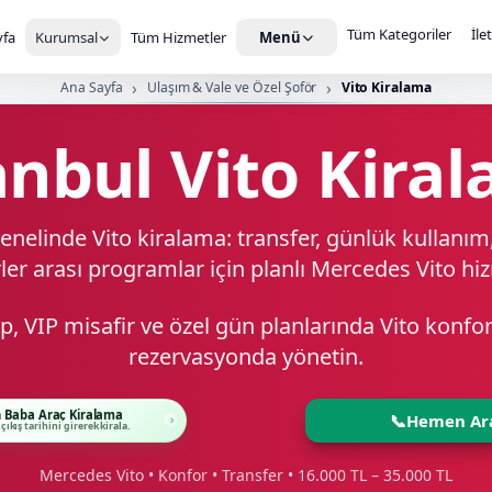
Tüm Kategoriler
İle
fa
Kurumsal
Tüm Hizmetler
Menü
Ana Sayfa
Ulaşım & Vale ve Özel Şoför
Vito Kiralama
anbul Vito Kira
enelinde Vito kiralama: transfer, günlük kullanı
ler arası programlar için planlı Mercedes Vito hi
kip, VIP misafir ve özel gün planlarında Vito konfo
rezervasyonda yönetin.
 Baba Araç Kiralama
📞
Hemen Ar
 çıkış tarihini girerek kirala.
Mercedes Vito • Konfor • Transfer • 16.000 TL – 35.000 TL