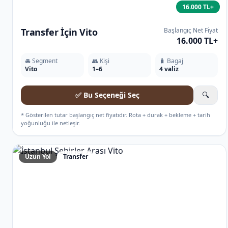
16.000 TL+
Transfer İçin Vito
Başlangıç Net Fiyat
16.000 TL+
🚘 Segment
👥 Kişi
🧳 Bagaj
Vito
1–6
4 valiz
✅ Bu Seçeneği Seç
🔍
* Gösterilen tutar başlangıç net fiyatıdır. Rota + durak + bekleme + tarih
yoğunluğu ile netleşir.
Uzun Yol
Transfer