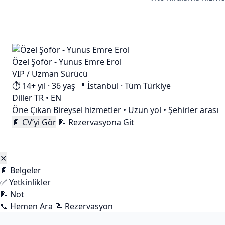
Özel Şoför - Yunus Emre Erol
VIP / Uzman Sürücü
⏱️ 14+ yıl · 36 yaş
📍 İstanbul · Tüm Türkiye
Diller
TR • EN
Öne Çıkan
Bireysel hizmetler • Uzun yol • Şehirler arası
📄 CV’yi Gör
📝 Rezervasyona Git
✕
📄 Belgeler
✅ Yetkinlikler
📝 Not
📞 Hemen Ara
📝 Rezervasyon