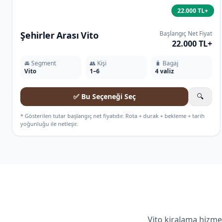
22.000 TL+
Şehirler Arası Vito
Başlangıç Net Fiyat
22.000 TL+
🚘 Segment
👥 Kişi
🧳 Bagaj
Vito
1–6
4 valiz
✅ Bu Seçeneği Seç
🔍
* Gösterilen tutar başlangıç net fiyatıdır. Rota + durak + bekleme + tarih
yoğunluğu ile netleşir.
Vito kiralama hizme