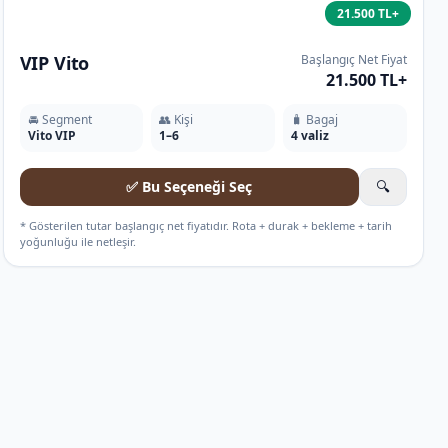
21.500 TL+
VIP Vito
Başlangıç Net Fiyat
21.500 TL+
🚘 Segment
👥 Kişi
🧳 Bagaj
Vito VIP
1–6
4 valiz
✅ Bu Seçeneği Seç
🔍
* Gösterilen tutar başlangıç net fiyatıdır. Rota + durak + bekleme + tarih
yoğunluğu ile netleşir.