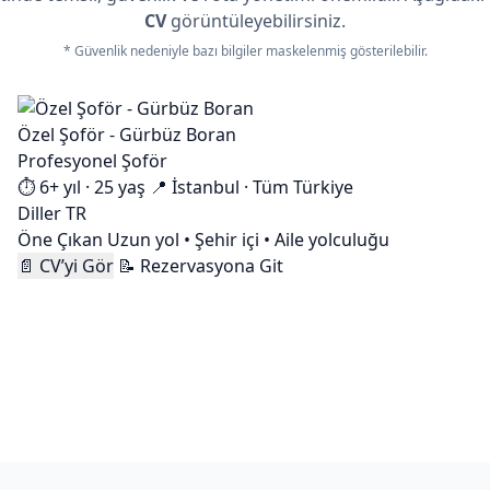
CV
görüntüleyebilirsiniz.
* Güvenlik nedeniyle bazı bilgiler maskelenmiş gösterilebilir.
Özel Şoför - Gürbüz Boran
Profesyonel Şoför
⏱️ 6+ yıl · 25 yaş
📍 İstanbul · Tüm Türkiye
Diller
TR
Öne Çıkan
Uzun yol • Şehir içi • Aile yolculuğu
📄 CV’yi Gör
📝 Rezervasyona Git