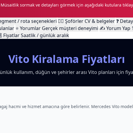
 Müsaitlik sormak ve detayları görmek için aşağıdaki kutulara tıklay
egment / rota seçenekleri
🧑‍✈️
Şoförler
CV & belgeler
❓
Detay
ulanlar
⭐
Yorumlar
Gerçek müşteri deneyimi
✍️
Yorum Yap

Fiyatlar
Saatlik / günlük aralık
Vito Kiralama Fiyatları
ünlük kullanım, düğün ve şehirler arası Vito planları için fiyat
ı, bagaj hacmi ve hizmet amacına göre belirlenir. Mercedes Vito mode