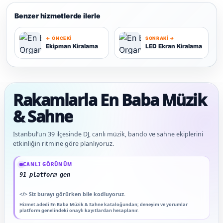
Benzer hizmetlerde ilerle
← ÖNCEKI
SONRAKI →
Ekipman Kiralama
LED Ekran Kiralama
E
L
Rakamlarla En Baba Müzik
& Sahne
İstanbul’un 39 ilçesinde DJ, canlı müzik, bando ve sahne ekiplerini
etkinliğin ritmine göre planlıyoruz.
Güncel veriler: 1.291+ En Baba ağı hizmet deneyimi; 91 platform genelinde onaylı
CANLI GÖRÜNÜM
91 platform genelinde onaylı yorum
</>
Siz burayı görürken bile kodluyoruz.
Hizmet adedi En Baba Müzik & Sahne kataloğundan; deneyim ve yorumlar
platform genelindeki onaylı kayıtlardan hesaplanır.