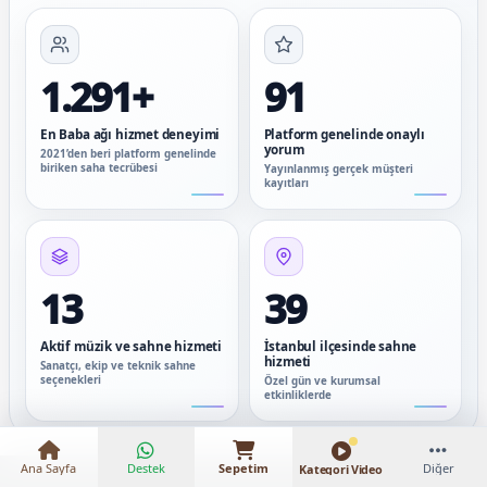
1.291+
91
En Baba ağı hizmet deneyimi
Platform genelinde onaylı
yorum
2021’den beri platform genelinde
biriken saha tecrübesi
Yayınlanmış gerçek müşteri
kayıtları
13
39
Aktif müzik ve sahne hizmeti
İstanbul ilçesinde sahne
₺25.000 – ₺80.000
hizmeti
Sanatçı, ekip ve teknik sahne
seçenekleri
Özel gün ve kurumsal
etkinliklerde
Ana Sayfa
Destek
Sepetim
Diğer
Kategori Video