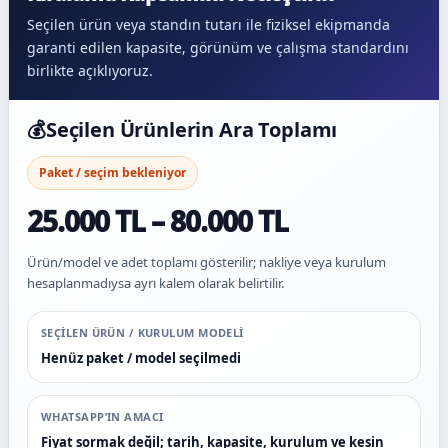
Seçilen ürün veya standın tutarı ile fiziksel ekipmanda
garanti edilen kapasite, görünüm ve çalışma standardını
birlikte açıklıyoruz.
💰
Seçilen Ürünlerin Ara Toplamı
Paket / seçim bekleniyor
25.000 TL – 80.000 TL
Ürün/model ve adet toplamı gösterilir; nakliye veya kurulum
hesaplanmadıysa ayrı kalem olarak belirtilir.
SEÇILEN ÜRÜN / KURULUM MODELI
Henüz paket / model seçilmedi
WHATSAPP’IN AMACI
Fiyat sormak değil; tarih, kapasite, kurulum ve kesin