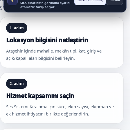
Gece modunu aç
Tamam
Site, cihazınızın görünüm ayarını
gereken temel bilgileri sadeleştirir.
otomatik takip ediyor.
1. adım
Lokasyon bilgisini netleştirin
Ataşehir içinde mahalle, mekân tipi, kat, giriş ve
açık/kapalı alan bilgisini belirleyin.
2. adım
Hizmet kapsamını seçin
Ses Sistemi Kiralama için süre, ekip sayısı, ekipman ve
ek hizmet ihtiyacını birlikte değerlendirin.