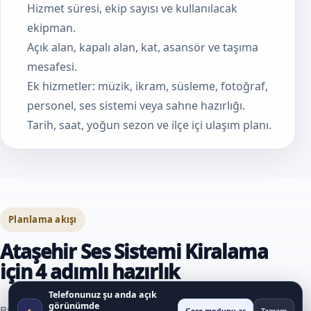
Hizmet süresi, ekip sayısı ve kullanılacak
ekipman.
Açık alan, kapalı alan, kat, asansör ve taşıma
mesafesi.
Ek hizmetler: müzik, ikram, süsleme, fotoğraf,
personel, ses sistemi veya sahne hazırlığı.
Tarih, saat, yoğun sezon ve ilçe içi ulaşım planı.
Planlama akışı
Ataşehir Ses Sistemi Kiralama
için 4 adımlı hazırlık
Telefonunuz şu anda açık
görünümde
◐
Bu akış, hizmet talebi oluşturmadan önce karar verilmesi