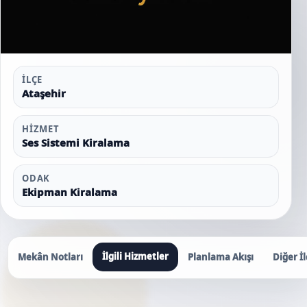
İLÇE
Ataşehir
HIZMET
Ses Sistemi Kiralama
ODAK
Ekipman Kiralama
İlgili Hizmetler
Mekân Notları
Planlama Akışı
Diğer İl