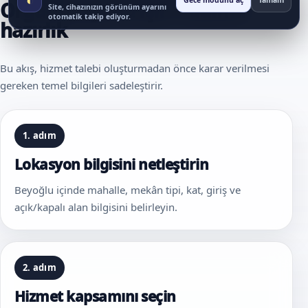
Gece modunu aç
Tamam
Organizasyonu için 4 adımlı
Site, cihazınızın görünüm ayarını
otomatik takip ediyor.
hazırlık
Bu akış, hizmet talebi oluşturmadan önce karar verilmesi
gereken temel bilgileri sadeleştirir.
1. adım
Lokasyon bilgisini netleştirin
Beyoğlu içinde mahalle, mekân tipi, kat, giriş ve
açık/kapalı alan bilgisini belirleyin.
2. adım
Hizmet kapsamını seçin