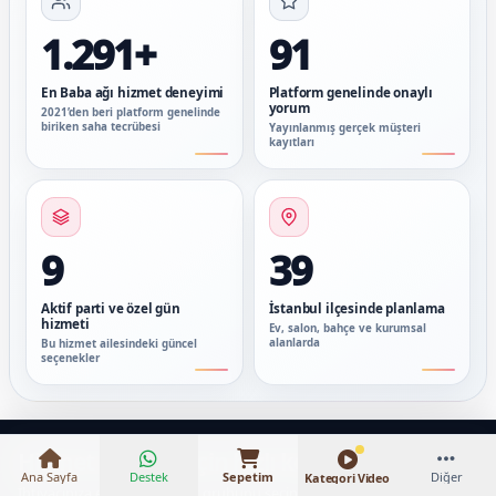
1.291+
91
En Baba ağı hizmet deneyimi
Platform genelinde onaylı
yorum
2021’den beri platform genelinde
biriken saha tecrübesi
Yayınlanmış gerçek müşteri
kayıtları
9
39
Aktif parti ve özel gün
İstanbul ilçesinde planlama
hizmeti
Ev, salon, bahçe ve kurumsal
alanlarda
Bu hizmet ailesindeki güncel
seçenekler
₺18.000 – ₺147.000
Hizmet almanız için hızlı keşif
Ana Sayfa
Destek
Sepetim
Diğer
Kategori Video
İhtiyacınıza en yakın hizmet grubunu seçin; ilgili organizasyon ve