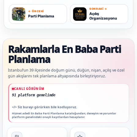
SONRAKI →
← ÖNCEKI
P
A
Açılış
Parti Planlama
Organizasyonu
Rakamlarla En Baba Parti
Planlama
İstanbul’un 39 ilçesinde doğum günü, düğün, nişan, açılış ve özel
gün akışlarını tek planlama altyapısında birleştiriyoruz.
Güncel veriler: 1.291+ En Baba ağı hizmet deneyimi; 91 platform genelinde onaylı 
CANLI GÖRÜNÜM
91 platform genelinde onaylı yorum
</>
Siz burayı görürken bile kodluyoruz.
Hizmet adedi En Baba Parti Planlama kataloğundan; deneyim ve yorumlar
platform genelindeki onaylı kayıtlardan hesaplanır.