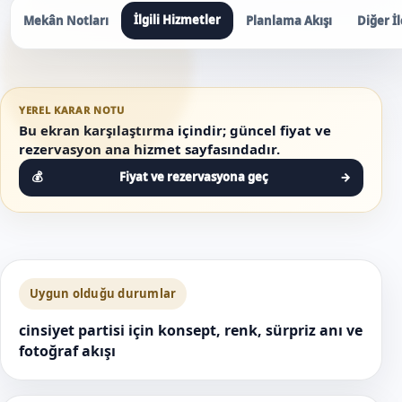
İlgili Hizmetler
Mekân Notları
Planlama Akışı
Diğer İl
YEREL KARAR NOTU
Bu ekran karşılaştırma içindir; güncel fiyat ve
rezervasyon ana hizmet sayfasındadır.
Fiyat ve rezervasyona geç
→
Uygun olduğu durumlar
cinsiyet partisi için konsept, renk, sürpriz anı ve
fotoğraf akışı