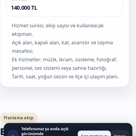
140.000 TL
Hizmet süresi, ekip sayısı ve kullanılacak
ekipman.
Açık alan, kapalı alan, kat, asansör ve taşıma
mesafesi.
Ek hizmetler: müzik, ikram, süsleme, fotoğraf,
personel, ses sistemi veya sahne hazırlığı.
Tarih, saat, yoğun sezon ve ilçe içi ulaşım planı.
Planlama akışı
Beyoğlu Cinsiyet Partisi
Telefonunuz şu anda açık
görünümde
◐