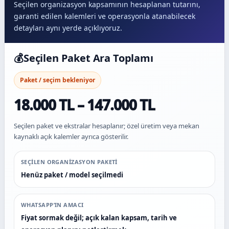
Seçilen organizasyon kapsamının hesaplanan tutarını,
garanti edilen kalemleri ve operasyonla atanabilecek
detayları aynı yerde açıklıyoruz.
💰
Seçilen Paket Ara Toplamı
Paket / seçim bekleniyor
18.000 TL – 147.000 TL
Seçilen paket ve ekstralar hesaplanır; özel üretim veya mekan
kaynaklı açık kalemler ayrıca gösterilir.
SEÇILEN ORGANIZASYON PAKETI
Henüz paket / model seçilmedi
WHATSAPP’IN AMACI
Fiyat sormak değil; açık kalan kapsam, tarih ve