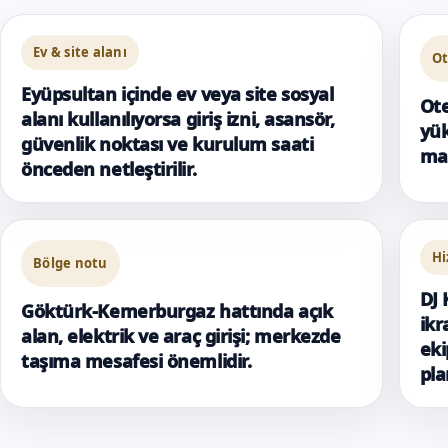
Ev & site alanı
Ot
Eyüpsultan içinde ev veya site sosyal
Ote
alanı kullanılıyorsa giriş izni, asansör,
yük
güvenlik noktası ve kurulum saati
mas
önceden netleştirilir.
Hi
Bölge notu
DJ 
Göktürk-Kemerburgaz hattında açık
ikr
alan, elektrik ve araç girişi; merkezde
eki
taşıma mesafesi önemlidir.
pla