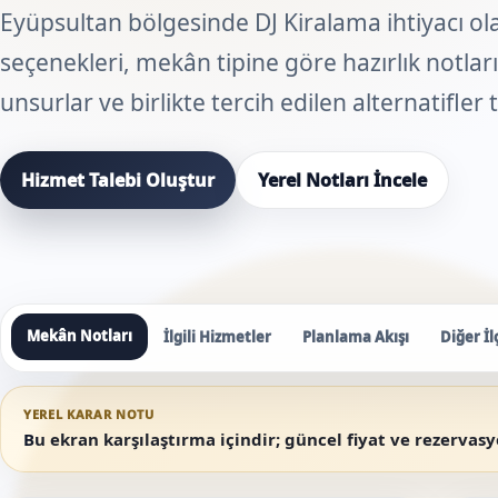
Eyüpsultan bölgesinde DJ Kiralama ihtiyacı ola
seçenekleri, mekân tipine göre hazırlık notları,
unsurlar ve birlikte tercih edilen alternatifler
Hizmet Talebi Oluştur
Yerel Notları İncele
Mekân Notları
İlgili Hizmetler
Planlama Akışı
Diğer İl
YEREL KARAR NOTU
Bu ekran karşılaştırma içindir; güncel fiyat ve rezervas