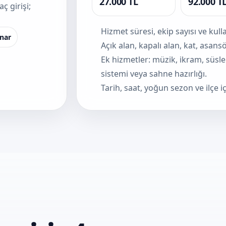
27.000 TL
92.000 T
ç girişi;
Hizmet süresi, ekip sayısı ve kul
ınar
Açık alan, kapalı alan, kat, asan
Ek hizmetler: müzik, ikram, süsl
sistemi veya sahne hazırlığı.
Tarih, saat, yoğun sezon ve ilçe iç