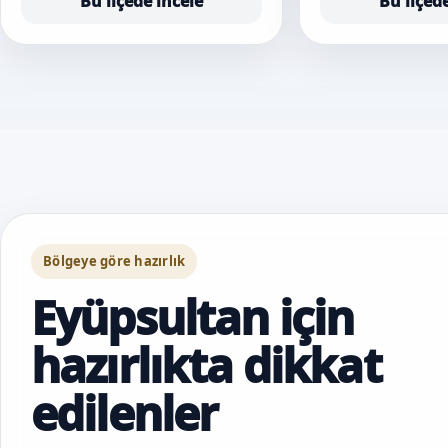
Bu ilçede incele
Bu ilçed
Bölgeye göre hazırlık
Eyüpsultan için
hazırlıkta dikkat
edilenler