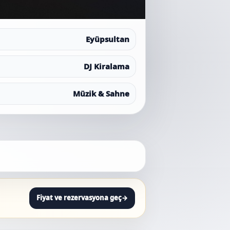
Eyüpsultan
DJ Kiralama
Müzik & Sahne
Fiyat ve rezervasyona geç
→