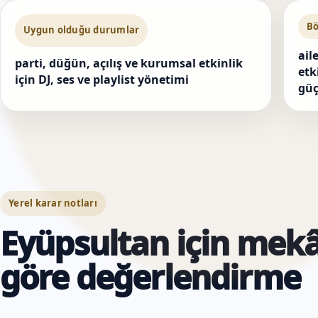
Bö
Uygun olduğu durumlar
ail
parti, düğün, açılış ve kurumsal etkinlik
etk
için DJ, ses ve playlist yönetimi
güç
Yerel karar notları
Eyüpsultan için mekâ
göre değerlendirme