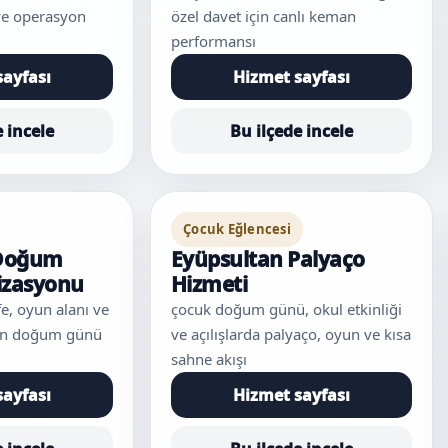
ve operasyon
özel davet için canlı keman
performansı
sayfası
Hizmet sayfası
e incele
Bu ilçede incele
Çocuk Eğlencesi
 Doğum
Eyüpsultan Palyaço
izasyonu
Hizmeti
afe, oyun alanı ve
çocuk doğum günü, okul etkinliği
için doğum günü
ve açılışlarda palyaço, oyun ve kısa
sahne akışı
sayfası
Hizmet sayfası