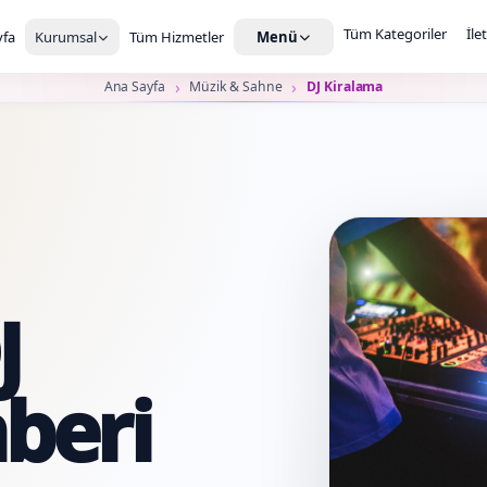
Tüm Kategoriler
İle
fa
Kurumsal
Tüm Hizmetler
Menü
Ana Sayfa
Müzik & Sahne
DJ Kiralama
J
beri