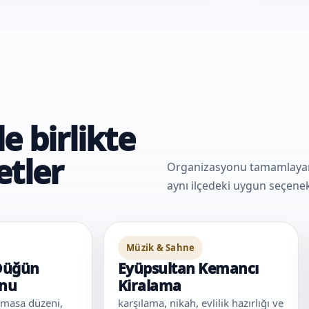
e birlikte
etler
Organizasyonu tamamlayan e
aynı ilçedeki uygun seçenekl
Müzik & Sahne
Düğün
Eyüpsultan Kemancı
onu
Kiralama
 masa düzeni,
karşılama, nikah, evlilik hazırlığı ve