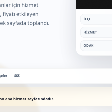
nlar için hizmet
 fiyatı etkileyen
İLÇE
 tek sayfada toplandı.
HIZMET
ODAK
çeler
SSS
yon ana hizmet sayfasındadır.