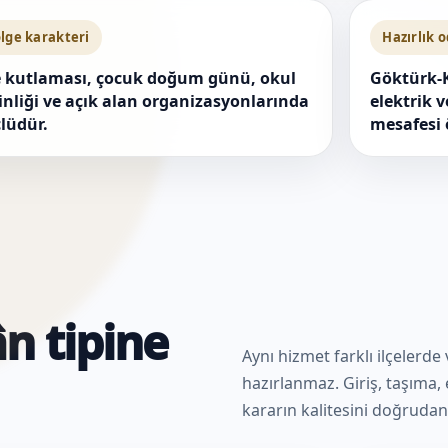
lge karakteri
Hazırlık 
e kutlaması, çocuk doğum günü, okul
Göktürk-
inliği ve açık alan organizasyonlarında
elektrik 
lüdür.
mesafesi 
n tipine
Aynı hizmet farklı ilçelerde
hazırlanmaz. Giriş, taşıma, e
kararın kalitesini doğrudan 