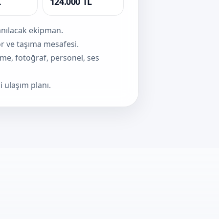
L
124.000 TL
lanılacak ekipman.
sör ve taşıma mesafesi.
eme, fotoğraf, personel, ses
i ulaşım planı.