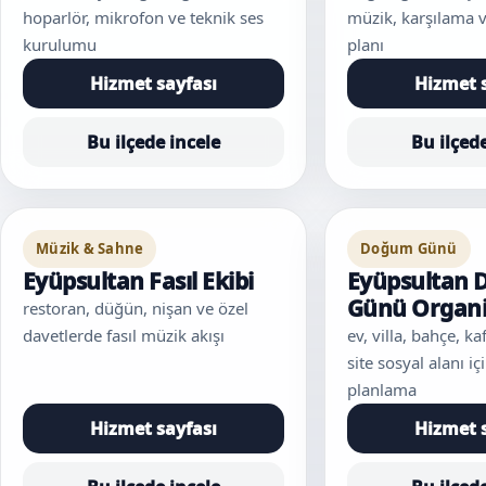
hoparlör, mikrofon ve teknik ses
müzik, karşılama 
kurulumu
planı
Hizmet sayfası
Hizmet 
Bu ilçede incele
Bu ilçed
Müzik & Sahne
Doğum Günü
Eyüpsultan Fasıl Ekibi
Eyüpsultan
Günü Organ
restoran, düğün, nişan ve özel
davetlerde fasıl müzik akışı
ev, villa, bahçe, k
site sosyal alanı 
planlama
Hizmet sayfası
Hizmet 