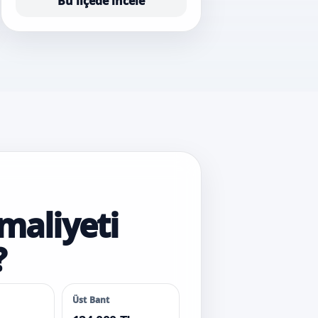
Bu ilçede incele
maliyeti
?
Üst Bant