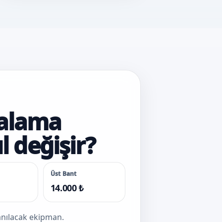
ralama
l değişir?
Üst Bant
14.000 ₺
lanılacak ekipman.