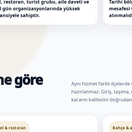
l, restoran, turist grubu, aile daveti ve
Tarihi böl
l gün organizasyonlarında yüksek
mesafesi 
ansiyele sahiptir.
alınmalıdı
ne göre
Aynı hizmet farklı ilçelerde
hazırlanmaz. Giriş, taşıma, e
kararın kalitesini doğrudan 
el & restoran
Bahçe & a