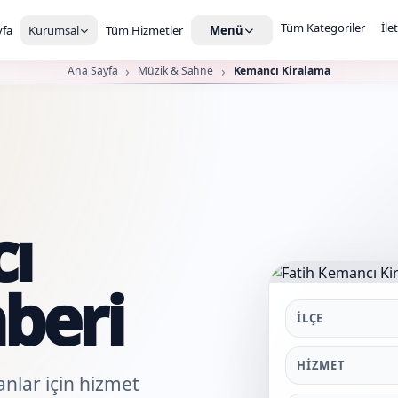
Tüm Kategoriler
İle
fa
Kurumsal
Tüm Hizmetler
Menü
Ana Sayfa
Müzik & Sahne
Kemancı Kiralama
ı
beri
İLÇE
HIZMET
anlar için hizmet