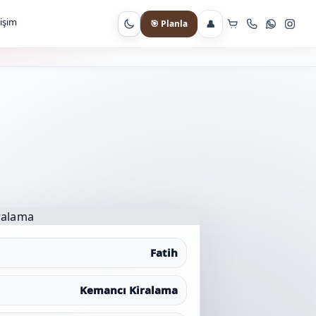
tişim
👤
🎯 Planla
Gece moduna geç
Fatih
Kemancı Kiralama