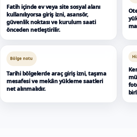
Fatih içinde ev veya site sosyal alanı
Ote
kullanılıyorsa giriş izni, asansör,
yük
güvenlik noktası ve kurulum saati
mas
önceden netleştirilir.
Hi
Bölge notu
Kem
Tarihi bölgelerde araç giriş izni, taşıma
müz
mesafesi ve mekân yükleme saatleri
fot
net alınmalıdır.
bir