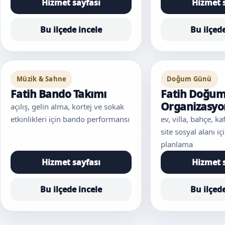
Hizmet sayfası
Hizmet 
Bu ilçede incele
Bu ilçed
Müzik & Sahne
Doğum Günü
Fatih Bando Takımı
Fatih Doğu
Organizasy
açılış, gelin alma, kortej ve sokak
etkinlikleri için bando performansı
ev, villa, bahçe, k
site sosyal alanı 
planlama
Hizmet sayfası
Hizmet 
Bu ilçede incele
Bu ilçed