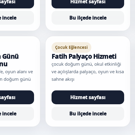
sayfası
Hizmet sayfası
e incele
Bu ilçede incele
Çocuk Eğlencesi
m Günü
Fatih Palyaço Hizmeti
onu
çocuk doğum günü, okul etkinliği
afe, oyun alanı ve
ve açılışlarda palyaço, oyun ve kısa
için doğum günü
sahne akışı
sayfası
Hizmet sayfası
e incele
Bu ilçede incele