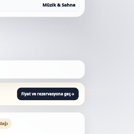
Müzik & Sahne
Fiyat ve rezervasyona geç
→
odağı