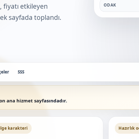
 fiyatı etkileyen
ODAK
 tek sayfada toplandı.
çeler
SSS
yon ana hizmet sayfasındadır.
lge karakteri
Hazırlık 