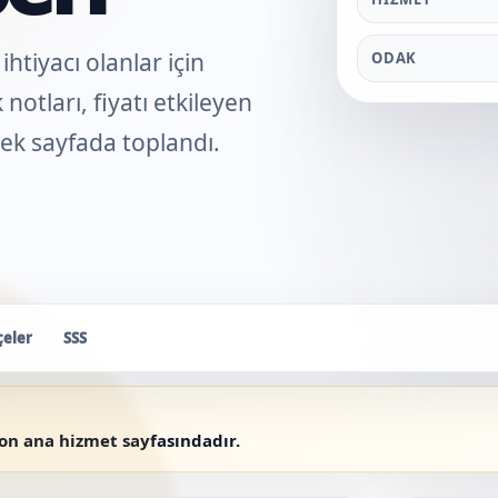
htiyacı olanlar için
ODAK
notları, fiyatı etkileyen
 tek sayfada toplandı.
çeler
SSS
yon ana hizmet sayfasındadır.