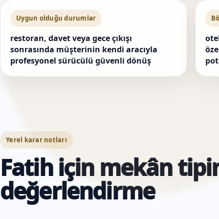
Uygun olduğu durumlar
Bö
restoran, davet veya gece çıkışı
ote
sonrasında müşterinin kendi aracıyla
öze
profesyonel sürücülü güvenli dönüş
pot
Yerel karar notları
Fatih için mekân tipi
değerlendirme