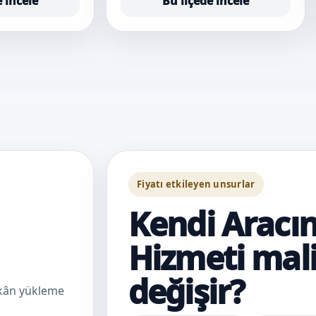
e incele
Bu ilçede incele
Fiyatı etkileyen unsurlar
Kendi Aracın
Hizmeti mali
değişir?
mekân yükleme