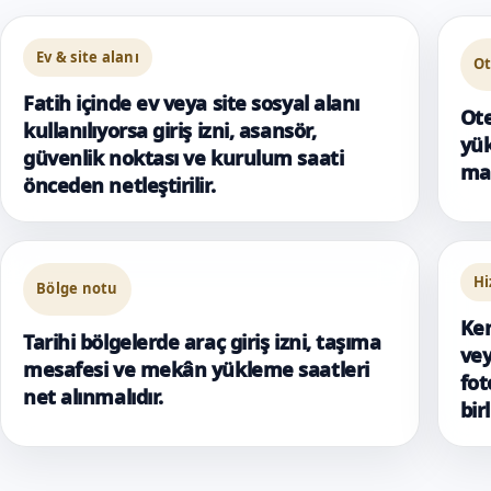
Ev & site alanı
Ot
Fatih içinde ev veya site sosyal alanı
Ote
kullanılıyorsa giriş izni, asansör,
yük
güvenlik noktası ve kurulum saati
mas
önceden netleştirilir.
Hi
Bölge notu
Ken
Tarihi bölgelerde araç giriş izni, taşıma
vey
mesafesi ve mekân yükleme saatleri
fot
net alınmalıdır.
bir