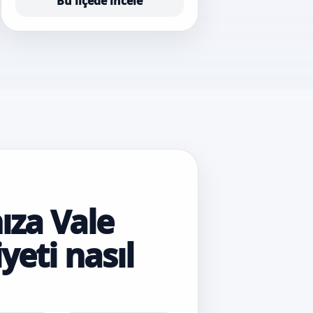
Bu ilçede incele
ıza Vale
yeti nasıl