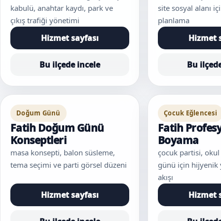
kabulü, anahtar kaydı, park ve
site sosyal alanı 
çıkış trafiği yönetimi
planlama
Hizmet sayfası
Hizmet 
Bu ilçede incele
Bu ilçed
Doğum Günü
Çocuk Eğlencesi
Fatih Doğum Günü
Fatih Profes
Konseptleri
Boyama
masa konsepti, balon süsleme,
çocuk partisi, okul 
tema seçimi ve parti görsel düzeni
günü için hijyeni
akışı
Hizmet sayfası
Hizmet 