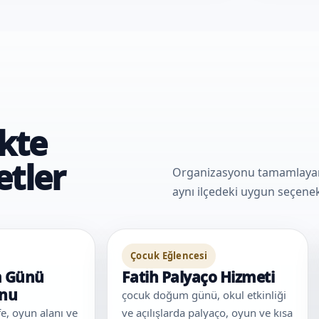
ikte
etler
Organizasyonu tamamlayan e
aynı ilçedeki uygun seçenekl
Çocuk Eğlencesi
m Günü
Fatih Palyaço Hizmeti
onu
çocuk doğum günü, okul etkinliği
afe, oyun alanı ve
ve açılışlarda palyaço, oyun ve kısa