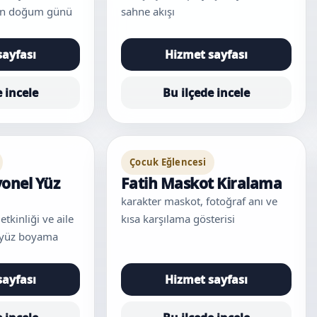
için doğum günü
sahne akışı
sayfası
Hizmet sayfası
e incele
Bu ilçede incele
Çocuk Eğlencesi
yonel Yüz
Fatih Maskot Kiralama
karakter maskot, fotoğraf anı ve
etkinliği ve aile
kısa karşılama gösterisi
k yüz boyama
sayfası
Hizmet sayfası