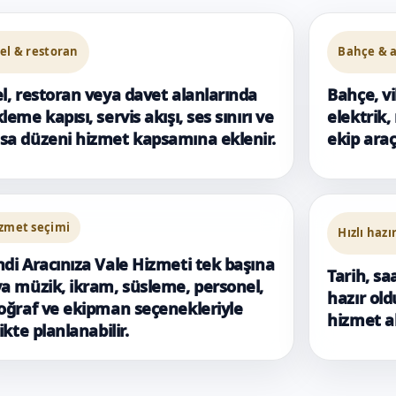
el & restoran
Bahçe & a
l, restoran veya davet alanlarında
Bahçe, vi
leme kapısı, servis akışı, ses sınırı ve
elektrik,
a düzeni hizmet kapsamına eklenir.
ekip araç
zmet seçimi
Hızlı hazı
di Aracınıza Vale Hizmeti tek başına
Tarih, sa
a müzik, ikram, süsleme, personel,
hazır ol
oğraf ve ekipman seçenekleriyle
hizmet ak
likte planlanabilir.