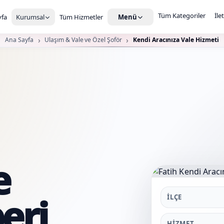
Tüm Kategoriler
İle
fa
Kurumsal
Tüm Hizmetler
Menü
Ana Sayfa
Ulaşım & Vale ve Özel Şoför
Kendi Aracınıza Vale Hizmeti
e
eri
İLÇE
HIZMET