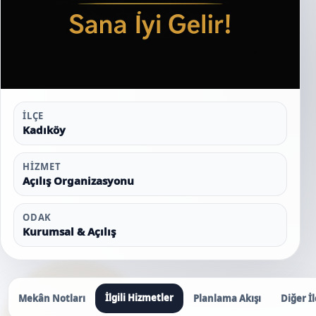
İLÇE
Kadıköy
HIZMET
Açılış Organizasyonu
ODAK
Kurumsal & Açılış
İlgili Hizmetler
Mekân Notları
Planlama Akışı
Diğer İl