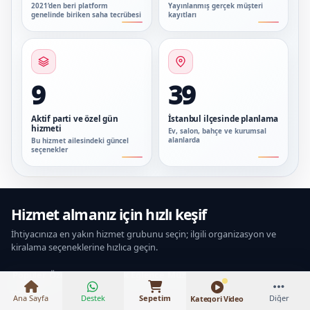
2021’den beri platform
Yayınlanmış gerçek müşteri
genelinde biriken saha tecrübesi
kayıtları
9
39
Aktif parti ve özel gün
İstanbul ilçesinde planlama
hizmeti
Ev, salon, bahçe ve kurumsal
alanlarda
Bu hizmet ailesindeki güncel
seçenekler
Hizmet almanız için hızlı keşif
İhtiyacınıza en yakın hizmet grubunu seçin; ilgili organizasyon ve
₺50.000 – ₺350.000
kiralama seçeneklerine hızlıca geçin.
Popüler
Özel Günler
Çocuk Eğlence
Müzik & Sahne
Personel & Hoste
Ana Sayfa
Destek
Sepetim
Diğer
Kategori Video