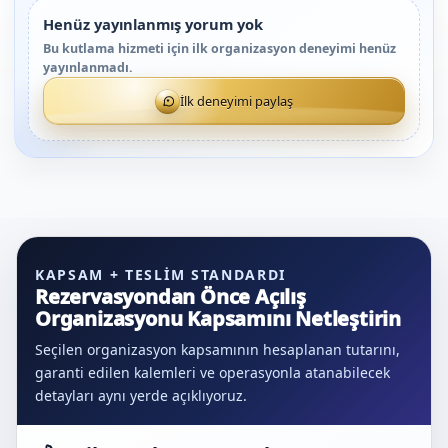
Henüz yayınlanmış yorum yok
Bu kutlama hizmeti için ilk organizasyon deneyimi henüz
yayınlanmadı.
İlk deneyimi paylaş
KAPSAM + TESLIM STANDARDI
Rezervasyondan Önce Açılış
Organizasyonu Kapsamını Netleştirin
Seçilen organizasyon kapsamının hesaplanan tutarını,
garanti edilen kalemleri ve operasyonla atanabilecek
detayları aynı yerde açıklıyoruz.