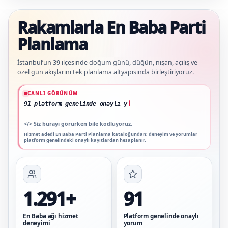
Rakamlarla En Baba Parti
Planlama
İstanbul’un 39 ilçesinde doğum günü, düğün, nişan, açılış ve
özel gün akışlarını tek planlama altyapısında birleştiriyoruz.
Güncel veriler: 1.291+ En Baba ağı hizmet deneyimi; 91 platform genelinde onaylı
CANLI GÖRÜNÜM
91 platform genelinde onaylı yorum
</>
Siz burayı görürken bile kodluyoruz.
Hizmet adedi En Baba Parti Planlama kataloğundan; deneyim ve yorumlar
platform genelindeki onaylı kayıtlardan hesaplanır.
1.291+
91
En Baba ağı hizmet
Platform genelinde onaylı
deneyimi
yorum