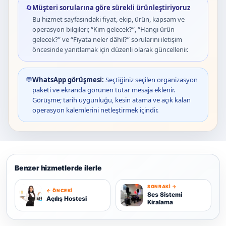
🔄
Müşteri sorularına göre sürekli ürünleştiriyoruz
Bu hizmet sayfasındaki fiyat, ekip, ürün, kapsam ve
operasyon bilgileri; “Kim gelecek?”, “Hangi ürün
gelecek?” ve “Fiyata neler dâhil?” sorularını iletişim
öncesinde yanıtlamak için düzenli olarak güncellenir.
💬
WhatsApp görüşmesi:
Seçtiğiniz seçilen organizasyon
paketi ve ekranda görünen tutar mesaja eklenir.
Görüşme; tarih uygunluğu, kesin atama ve açık kalan
operasyon kalemlerini netleştirmek içindir.
Benzer hizmetlerde ilerle
SONRAKI →
← ÖNCEKI
A
S
Ses Sistemi
Açılış Hostesi
Kiralama