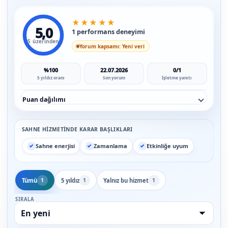
★
★
★
★
★
5,0
1 performans deneyimi
5 üzerinden
Yorum kapsamı: Yeni veri
%100
22.07.2026
0/1
5 yıldız oranı
Son yorum
İşletme yanıtı
Puan dağılımı
SAHNE HIZMETINDE KARAR BAŞLIKLARI
Sahne enerjisi
Zamanlama
Etkinliğe uyum
Tümü
5 yıldız
Yalnız bu hizmet
1
1
1
SIRALA