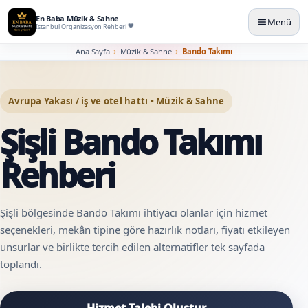
En Baba Müzik & Sahne
Menü
İstanbul Organizasyon Rehberi
Ana Sayfa
Müzik & Sahne
Bando Takımı
Avrupa Yakası / iş ve otel hattı • Müzik & Sahne
Şişli Bando Takımı
Rehberi
Şişli bölgesinde Bando Takımı ihtiyacı olanlar için hizmet
seçenekleri, mekân tipine göre hazırlık notları, fiyatı etkileyen
unsurlar ve birlikte tercih edilen alternatifler tek sayfada
toplandı.
Hizmet Talebi Oluştur