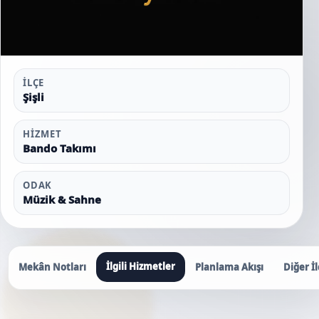
İLÇE
Şişli
HIZMET
Bando Takımı
ODAK
Müzik & Sahne
İlgili Hizmetler
Mekân Notları
Planlama Akışı
Diğer İl