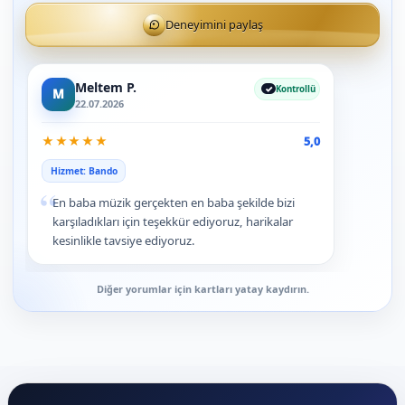
Deneyimini paylaş
Meltem P.
Kontrollü
M
22.07.2026
★
★
★
★
★
5,0
Hizmet: Bando
“
En baba müzik gerçekten en baba şekilde bizi
karşıladıkları için teşekkür ediyoruz, harikalar
kesinlikle tavsiye ediyoruz.
Diğer yorumlar için kartları yatay kaydırın.