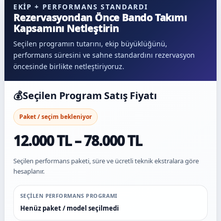
EKIP + PERFORMANS STANDARDI
Rezervasyondan Önce Bando Takımı
Kapsamını Netleştirin
Seçilen programın tutarını, ekip büyüklüğünü,
performans süresini ve sahne standardını rezervasyon
öncesinde birlikte netleştiriyoruz.
💰
Seçilen Program Satış Fiyatı
Paket / seçim bekleniyor
12.000 TL – 78.000 TL
Seçilen performans paketi, süre ve ücretli teknik ekstralara göre
hesaplanır.
SEÇILEN PERFORMANS PROGRAMI
Henüz paket / model seçilmedi