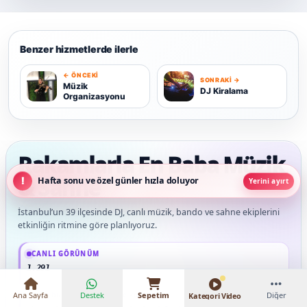
Benzer hizmetlerde ilerle
← ÖNCEKI
SONRAKI →
M
D
Müzik
DJ Kiralama
Organizasyonu
Rakamlarla En Baba Müzik
& Sahne
Hafta sonu ve özel günler hızla doluyor
Yerini ayırt
İstanbul’un 39 ilçesinde DJ, canlı müzik, bando ve sahne ekiplerini
₺12.000 – ₺78.000
etkinliğin ritmine göre planlıyoruz.
Güncel veriler: 1.291+ En Baba ağı hizmet deneyimi; 91 platform genelinde onaylı
CANLI GÖRÜNÜM
91 platform genelinde onaylı
Ana Sayfa
Destek
Sepetim
Diğer
</>
Siz burayı görürken bile kodluyoruz.
Kategori Video