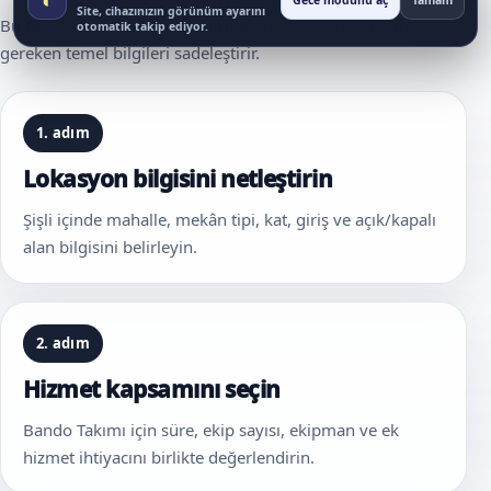
Gece modunu aç
Tamam
Site, cihazınızın görünüm ayarını
Bu akış, hizmet talebi oluşturmadan önce karar verilmesi
otomatik takip ediyor.
gereken temel bilgileri sadeleştirir.
1. adım
Lokasyon bilgisini netleştirin
Şişli içinde mahalle, mekân tipi, kat, giriş ve açık/kapalı
alan bilgisini belirleyin.
2. adım
Hizmet kapsamını seçin
Bando Takımı için süre, ekip sayısı, ekipman ve ek
hizmet ihtiyacını birlikte değerlendirin.