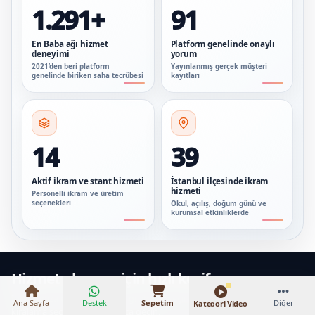
1.291+
91
En Baba ağı hizmet
Platform genelinde onaylı
deneyimi
yorum
2021’den beri platform
Yayınlanmış gerçek müşteri
genelinde biriken saha tecrübesi
kayıtları
14
39
Aktif ikram ve stant hizmeti
İstanbul ilçesinde ikram
hizmeti
Personelli ikram ve üretim
seçenekleri
Okul, açılış, doğum günü ve
kurumsal etkinliklerde
₺16.000 – ₺32.000
Hizmet almanız için hızlı keşif
İhtiyacınıza en yakın hizmet grubunu seçin; ilgili organizasyon ve
Ana Sayfa
Destek
Sepetim
Diğer
Kategori Video
kiralama seçeneklerine hızlıca geçin.