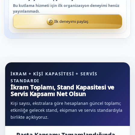
Bu kutlama hizmeti için ilk organizasyon deneyimi henüz
yayınlanmadı.
İlk deneyimi paylaş
İKRAM + KIŞI KAPASITESI + SERVIS
STANDARDI
İkram Toplamı, Stand Kapasitesi ve
Servis Kapsamı Net Olsun
Kişi sayısı, ekstralara göre hesaplanan güncel toplamı;
etkinliğe gelecek stand, ekipman ve servis standardıyla
birlikte açıklıyoruz.
Pasta Kapsamı Tamamlandığında