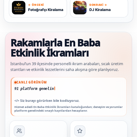
← ÖNCEKI
SONRAKI →
F
D
Fotoğrafçı Kiralama
DJ Kiralama
Rakamlarla En Baba
Etkinlik İkramları
İstanbul’un 39 ilçesinde personelli ikram arabaları, sıcak üretim
stantları ve etkinlik lezzetlerini saha akışına göre planlıyoruz.
Güncel veriler: 1.291+ En Baba ağı hizmet deneyimi; 91 platform genelinde onayl
CANLI GÖRÜNÜM
91 platform genelinde onaylı yorum
</>
Siz burayı görürken bile kodluyoruz.
Hizmet adedi En Baba Etkinlik İkramları kataloğundan; deneyim ve yorumlar
platform genelindeki onaylı kayıtlardan hesaplanır.