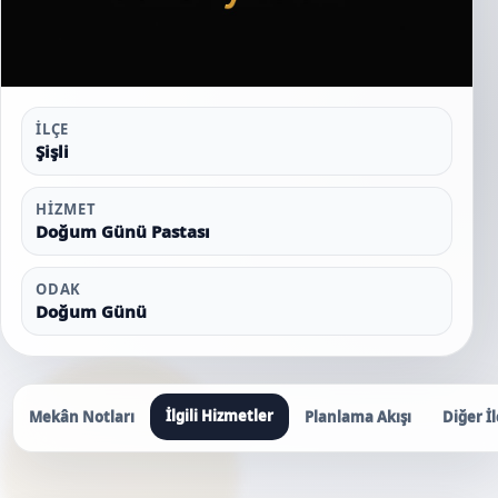
İLÇE
Şişli
HIZMET
Doğum Günü Pastası
ODAK
Doğum Günü
İlgili Hizmetler
Mekân Notları
Planlama Akışı
Diğer İl