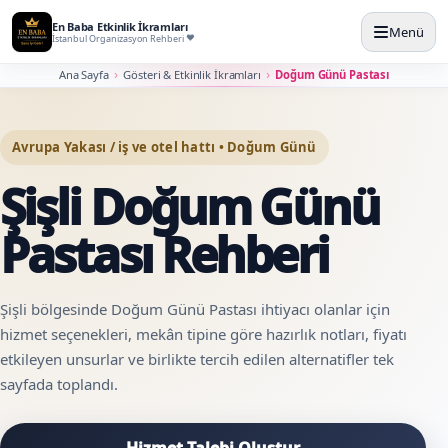
En Baba Etkinlik İkramları
Menü
İstanbul Organizasyon Rehberi
Ana Sayfa
Gösteri & Etkinlik İkramları
Doğum Günü Pastası
Avrupa Yakası / iş ve otel hattı • Doğum Günü
Şişli Doğum Günü
Pastası Rehberi
Şişli bölgesinde Doğum Günü Pastası ihtiyacı olanlar için
hizmet seçenekleri, mekân tipine göre hazırlık notları, fiyatı
etkileyen unsurlar ve birlikte tercih edilen alternatifler tek
sayfada toplandı.
Hizmet Talebi Oluştur