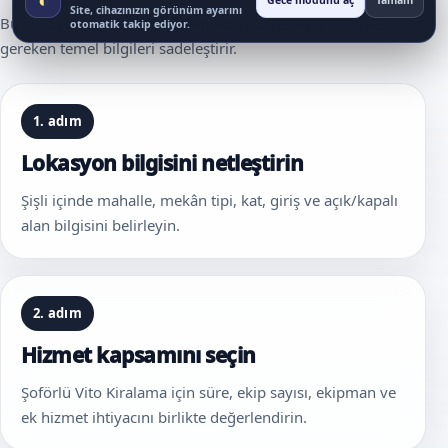
Gece modunu aç
Tamam
Site, cihazınızın görünüm ayarını
Bu akış, hizmet talebi oluşturmadan önce karar verilmesi
otomatik takip ediyor.
gereken temel bilgileri sadeleştirir.
1. adım
Lokasyon bilgisini netleştirin
Şişli içinde mahalle, mekân tipi, kat, giriş ve açık/kapalı
alan bilgisini belirleyin.
2. adım
Hizmet kapsamını seçin
Şoförlü Vito Kiralama için süre, ekip sayısı, ekipman ve
ek hizmet ihtiyacını birlikte değerlendirin.