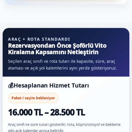
ARAÇ + ROTA STANDARDI
Rezervasyondan Önce Şoförlü Vito
Kiralama Kapsamını Netleştirin
Seçilen araç sınıfı ve rota tutarı ile kapasite, süre, araç
ataması ve açık yol kalemlerini aynı yerde gösteriyoruz.
💰
Hesaplanan Hizmet Tutarı
Paket / seçim bekleniyor
16.000 TL – 28.500 TL
Araç sınıfı ve süre tutarı gösterilir; rota, köprü/otoyol ve bekleme
gibi açık kalemler ayrıca belirtilir.