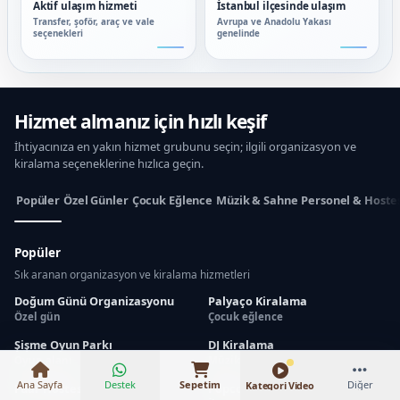
Aktif ulaşım hizmeti
İstanbul ilçesinde ulaşım
Transfer, şoför, araç ve vale
Avrupa ve Anadolu Yakası
seçenekleri
genelinde
Hizmet almanız için hızlı keşif
İhtiyacınıza en yakın hizmet grubunu seçin; ilgili organizasyon ve
kiralama seçeneklerine hızlıca geçin.
Popüler
Özel Günler
Çocuk Eğlence
Müzik & Sahne
Personel & Hoste
Popüler
Sık aranan organizasyon ve kiralama hizmetleri
₺16.000 – ₺28.500
Doğum Günü Organizasyonu
Palyaço Kiralama
Özel gün
Çocuk eğlence
Şişme Oyun Parkı
DJ Kiralama
Oyun alanı
Müzik
Ana Sayfa
Destek
Sepetim
Diğer
Kategori Video
Fuar Hostesi
Popcorn Arabası