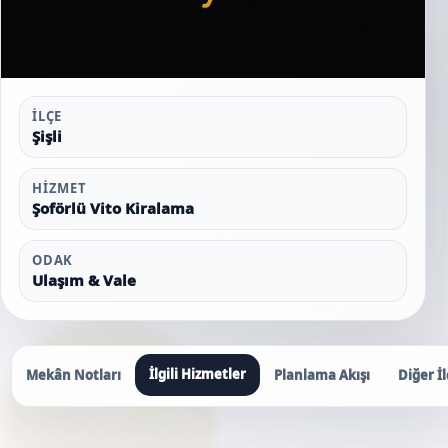
İLÇE
Şişli
HIZMET
Şoförlü Vito Kiralama
ODAK
Ulaşım & Vale
İlgili Hizmetler
Mekân Notları
Planlama Akışı
Diğer İl