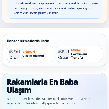
modeli ve ekranda görünen tutar mesaja eklenir. Görüşme;
tarih uygunluğu, kesin atama ve açık kalan operasyon
kalemlerini netleştirmek içindir.
Benzer hizmetlerde ilerle
SONRAKI →
← ÖNCEKI
Havalimanı
Ulaşım Hizmeti
Transfer
U
H
Rakamlarla En Baba
Ulaşım
İstanbul’un 39 ilçesinde transfer, özel şoför, VIP araç ve vale
seçeneklerini tek ulaşım altyapısında planlıyoruz.