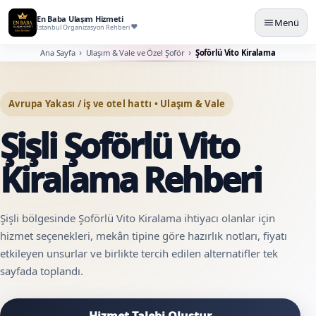
En Baba Ulaşım Hizmeti
Menü
İstanbul Organizasyon Rehberi
Ana Sayfa
Ulaşım & Vale ve Özel Şoför
Şoförlü Vito Kiralama
Avrupa Yakası / iş ve otel hattı • Ulaşım & Vale
Şişli Şoförlü Vito
Kiralama Rehberi
Şişli bölgesinde Şoförlü Vito Kiralama ihtiyacı olanlar için
hizmet seçenekleri, mekân tipine göre hazırlık notları, fiyatı
etkileyen unsurlar ve birlikte tercih edilen alternatifler tek
sayfada toplandı.
Hizmet Talebi Oluştur