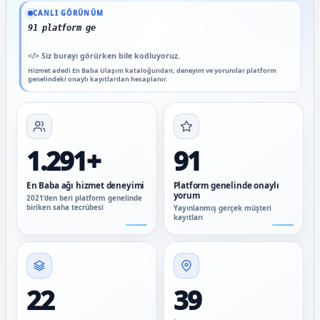
Güncel veriler: 1.291+ En Baba ağı hizmet deneyimi; 91 platform genelinde onaylı 
CANLI GÖRÜNÜM
91 platform genelinde onaylı yorum
</>
Siz burayı görürken bile kodluyoruz.
Hizmet adedi En Baba Ulaşım kataloğundan; deneyim ve yorumlar platform
genelindeki onaylı kayıtlardan hesaplanır.
1.291+
91
En Baba ağı hizmet deneyimi
Platform genelinde onaylı
yorum
2021’den beri platform genelinde
biriken saha tecrübesi
Yayınlanmış gerçek müşteri
kayıtları
22
39