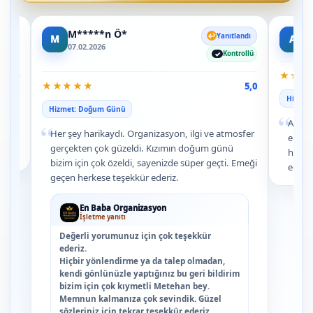
M*****n Ö*
A
rollü
Yanıtlandı
M
A
07.02.2026
19
Kontrollü
★
★
★
5,0
★
★
★
★
★
5,0
Hizmet
Hizmet: Doğum Günü
“
Arkad
“
Her şey harikaydı. Organizasyon, ilgi ve atmosfer
ekip 
gerçekten çok güzeldi. Kızımın doğum günü
her şe
bizim için çok özeldi, sayenizde süper geçti. Emeği
ederi
geçen herkese teşekkür ederiz.
En Baba Organizasyon
İşletme yanıtı
Değerli yorumunuz için çok teşekkür
ederiz.
Hiçbir yönlendirme ya da talep olmadan,
kendi gönlünüzle yaptığınız bu geri bildirim
bizim için çok kıymetli Metehan bey.
Memnun kalmanıza çok sevindik. Güzel
sözleriniz için tekrar teşekkür ederiz.