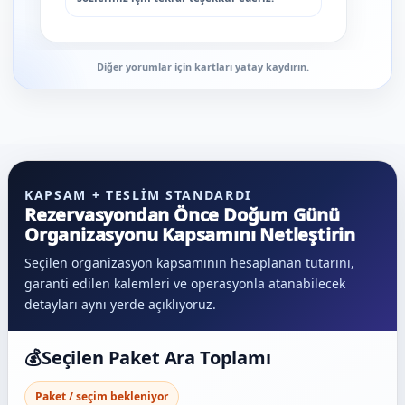
Diğer yorumlar için kartları yatay kaydırın.
KAPSAM + TESLIM STANDARDI
Rezervasyondan Önce Doğum Günü
Organizasyonu Kapsamını Netleştirin
Seçilen organizasyon kapsamının hesaplanan tutarını,
garanti edilen kalemleri ve operasyonla atanabilecek
detayları aynı yerde açıklıyoruz.
💰
Seçilen Paket Ara Toplamı
Paket / seçim bekleniyor