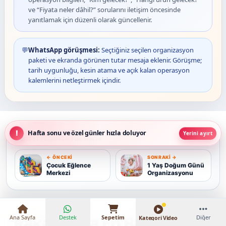
ve “Fiyata neler dâhil?” sorularını iletişim öncesinde
yanıtlamak için düzenli olarak güncellenir.
💬
WhatsApp görüşmesi:
Seçtiğiniz seçilen organizasyon
paketi ve ekranda görünen tutar mesaja eklenir. Görüşme;
tarih uygunluğu, kesin atama ve açık kalan operasyon
kalemlerini netleştirmek içindir.
Hafta sonu ve özel günler hızla doluyor
Yerini ayırt
Benzer hizmetlerde ilerle
← ÖNCEKI
SONRAKI →
Ç
1
₺30.000 – ₺208.000
Çocuk Eğlence
1 Yaş Doğum Günü
Merkezi
Organizasyonu
Rakamlarla En Baba Parti
Ana Sayfa
Destek
Sepetim
Diğer
Kategori Video