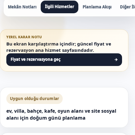
İlgili Hizmetler
Mekân Notları
Planlama Akışı
Diğer İl
YEREL KARAR NOTU
Bu ekran karşılaştırma içindir; güncel fiyat ve
rezervasyon ana hizmet sayfasındadır.
Fiyat ve rezervasyona geç
→
Uygun olduğu durumlar
ev, villa, bahçe, kafe, oyun alanı ve site sosyal
alanı için doğum günü planlama