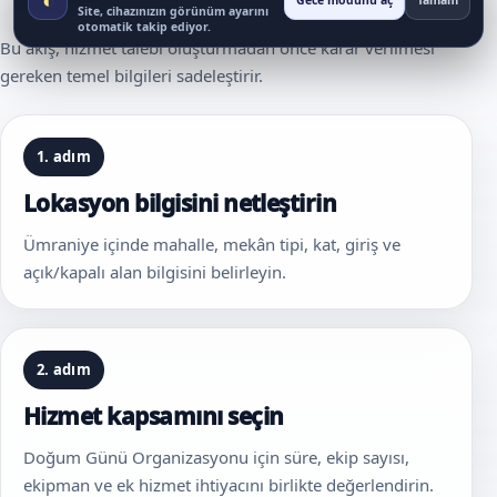
Gece modunu aç
Tamam
Site, cihazınızın görünüm ayarını
otomatik takip ediyor.
Bu akış, hizmet talebi oluşturmadan önce karar verilmesi
gereken temel bilgileri sadeleştirir.
1. adım
Lokasyon bilgisini netleştirin
Ümraniye içinde mahalle, mekân tipi, kat, giriş ve
açık/kapalı alan bilgisini belirleyin.
2. adım
Hizmet kapsamını seçin
Doğum Günü Organizasyonu için süre, ekip sayısı,
ekipman ve ek hizmet ihtiyacını birlikte değerlendirin.