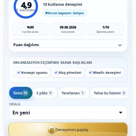
4,9
10 kutlama deneyimi
5 üzerinden
Yorum kapsamı: Gelişen
%90
09.06.2026
1/10
5 yıldız oranı
Son yorum
İşletme yanıtı
Puan dağılımı
ORGANIZASYON SEÇIMINDE KARAR BAŞLIKLARI
Konsept uyumu
Akış yönetimi
Misafir deneyimi
Tümü
5 yıldız
Yanıtlanan
Yalnız bu hizmet
10
9
1
9
SIRALA
Deneyimini paylaş