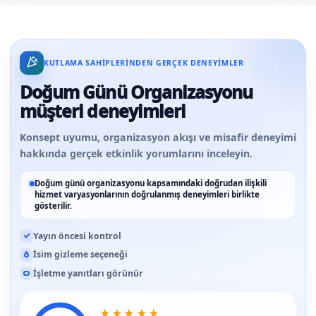
KUTLAMA SAHIPLERINDEN GERÇEK DENEYIMLER
Doğum Günü Organizasyonu
müşteri deneyimleri
Konsept uyumu, organizasyon akışı ve misafir deneyimi
hakkında gerçek etkinlik yorumlarını inceleyin.
Doğum günü organizasyonu kapsamındaki doğrudan ilişkili
hizmet varyasyonlarının doğrulanmış deneyimleri birlikte
gösterilir.
Yayın öncesi kontrol
İsim gizleme seçeneği
İşletme yanıtları görünür
★
★
★
★
★