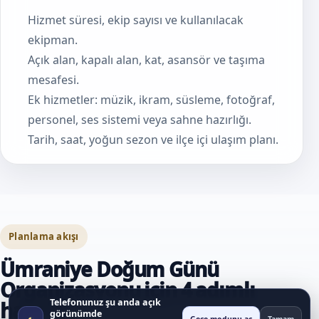
Hizmet süresi, ekip sayısı ve kullanılacak
ekipman.
Açık alan, kapalı alan, kat, asansör ve taşıma
mesafesi.
Ek hizmetler: müzik, ikram, süsleme, fotoğraf,
personel, ses sistemi veya sahne hazırlığı.
Tarih, saat, yoğun sezon ve ilçe içi ulaşım planı.
Planlama akışı
Ümraniye Doğum Günü
Organizasyonu için 4 adımlı
Telefonunuz şu anda açık
hazırlık
görünümde
◐