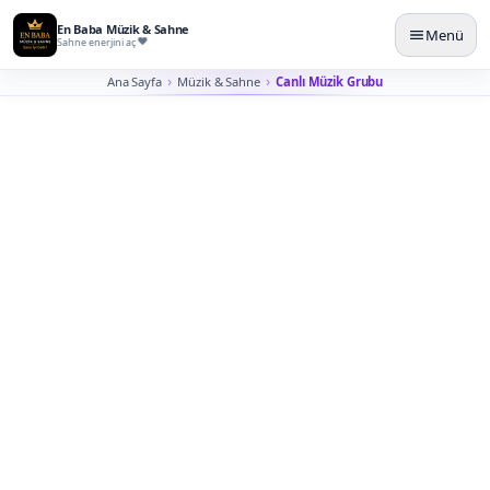
En Baba Müzik & Sahne
Menü
Sahne enerjini aç
Ana Sayfa
Müzik & Sahne
Canlı Müzik Grubu
İstanbul Canlı Müzik Grubu
Rezervasyonu
Misafir mekâna girdiğinde duyulan ilk melodiden final
dansına kadar davetin ritmini canlı performansla
kurarız.
Canlı müzik grubu seçiminde repertuvar, sahne alanı,
ses sistemi, performans süresi ve davetin temposu
birlikte düşünülür. İstanbul’da düğün, nişan, kurumsal
davet, restoran gecesi ve özel kutlamalar için grubun
tarzı etkinliğin akışına göre hazırlanır.