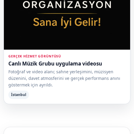
GERÇEK HIZMET GÖRÜNTÜSÜ
Canlı Müzik Grubu uygulama videosu
Fotoğraf ve video alanı; sahne yerleşimini, müzisyen
düzenini, davet atmosferini ve gerçek performans anını
göstermek için ayrıldı.
İstanbul