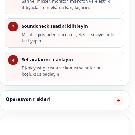
Sahne, mikser, monitör, mikrofon ve elektrik
ihtiyaçlarını mekânla karşılaştırın.
Soundcheck saatini kilitleyin
3
Misafir girişinden önce gerçek ses seviyesinde
test yapın.
Set aralarını planlayın
4
DJ/playlist geçişini ve konuşma anlarını
boşluksuz bağlayın.
Operasyon riskleri
EN BABA OPERASYON NOTU
Grup seçerken en iyi performans videosunu değil, sizin