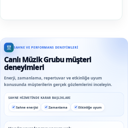
mekân büyüklüğünüze ve etkinlik akışınıza en yakın
canlı kaydı değerlendirin.
SAHNE VE PERFORMANS DENEYIMLERI
Canlı Müzik Grubu müşteri
deneyimleri
Enerji, zamanlama, repertuvar ve etkinliğe uyum
konusunda müşterilerin gerçek gözlemlerini inceleyin.
SAHNE HIZMETINDE KARAR BAŞLIKLARI
Sahne enerjisi
Zamanlama
Etkinliğe uyum