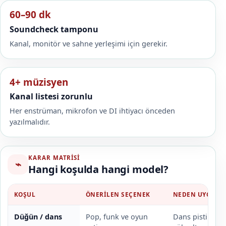
60–90 dk
Soundcheck tamponu
Kanal, monitör ve sahne yerleşimi için gerekir.
4+ müzisyen
Kanal listesi zorunlu
Her enstrüman, mikrofon ve DI ihtiyacı önceden
yazılmalıdır.
KARAR MATRISI
⌁
Hangi koşulda hangi model?
KOŞUL
ÖNERILEN SEÇENEK
NEDEN UYGUN?
Düğün / dans
Pop, funk ve oyun
Dans pistini ka