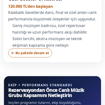
120.000 TL’den başlayan
Kalabalık davetlerde dans, final ve özel anları canlı
performansla büyütmek isteyenler için uygundur.
Geniş müzisyen kadrosu, özel repertuvar
hazırlığı ve uzun performans akışı dahildir.
Solist tercihi, ekstra müzisyen ve teknik
ekipman kapsama göre netleşir.
Bu paketle devam et
EKIP + PERFORMANS STANDARDI
Rezervasyondan Önce Canlı Müzik
Grubu Kapsamını Netleştirin
Seçilen programın tutarını, ekip büyüklüğünü,