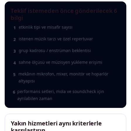
Teklif istemeden önce gönderilecek 6
bilgi
etkinlik tipi ve misafir sayısı
1
istenen müzik tarzı ve özel repertuvar
2
grup kadrosu / enstrüman beklentisi
3
sahne ölçüsü ve müzisyen yükleme erişimi
4
mekânın mikrofon, mixer, monitör ve hoparlör
5
altyapısı
performans setleri, mola ve soundcheck için
6
ayrılabilen zaman
Yakın hizmetleri aynı kriterlerle
karşılaştırın