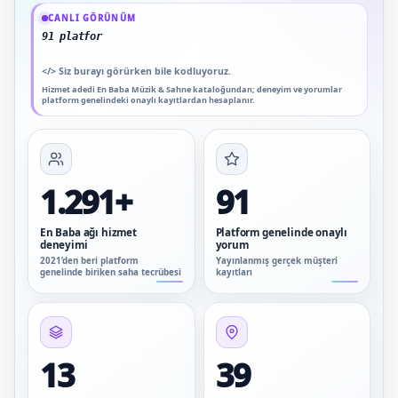
Güncel veriler: 1.291+ En Baba ağı hizmet deneyimi; 91 platform genelinde onayl
CANLI GÖRÜNÜM
91 platform genelinde onaylı yorum
</>
Siz burayı görürken bile kodluyoruz.
Hizmet adedi En Baba Müzik & Sahne kataloğundan; deneyim ve yorumlar
platform genelindeki onaylı kayıtlardan hesaplanır.
1.291+
91
En Baba ağı hizmet
Platform genelinde onaylı
deneyimi
yorum
2021’den beri platform
Yayınlanmış gerçek müşteri
genelinde biriken saha tecrübesi
kayıtları
13
39