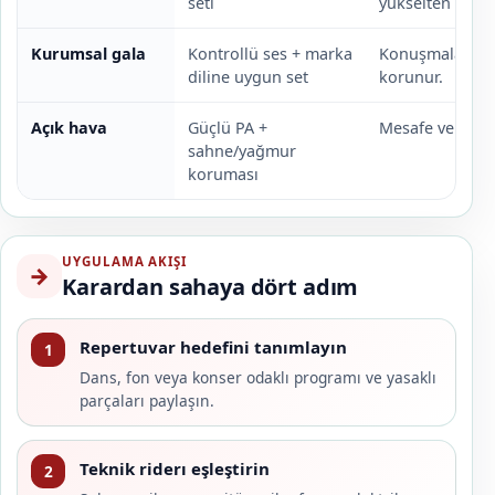
seti
yükselten reper
Kurumsal gala
Kontrollü ses + marka
Konuşmalar ve 
diline uygun set
korunur.
Açık hava
Güçlü PA +
Mesafe ve hava k
sahne/yağmur
koruması
UYGULAMA AKIŞI
→
Karardan sahaya dört adım
Repertuvar hedefini tanımlayın
1
Dans, fon veya konser odaklı programı ve yasaklı
parçaları paylaşın.
Teknik riderı eşleştirin
2