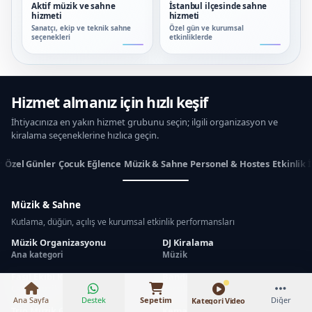
Aktif müzik ve sahne
İstanbul ilçesinde sahne
hizmeti
hizmeti
Sanatçı, ekip ve teknik sahne
Özel gün ve kurumsal
seçenekleri
etkinliklerde
Hizmet almanız için hızlı keşif
İhtiyacınıza en yakın hizmet grubunu seçin; ilgili organizasyon ve
kiralama seçeneklerine hızlıca geçin.
r
Özel Günler
Çocuk Eğlence
Müzik & Sahne
Personel & Hostes
Etkinlik 
Müzik & Sahne
Kutlama, düğün, açılış ve kurumsal etkinlik performansları
₺22.000 – ₺170.000
Müzik Organizasyonu
DJ Kiralama
Ana kategori
Müzik
Fasıl Ekibi Kiralama
Bando Takımı Kiralama
Canlı müzik
Karşılama
Ana Sayfa
Destek
Sepetim
Diğer
Kategori Video
Trio Müzik Grubu
Kemancı Kiralama