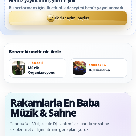
Henüz yayınlanmış yorum yok
Bu performans için ilk etkinlik deneyimi henüz yayınlanmadı.
İlk deneyimi paylaş
Benzer hizmetlerde ilerle
← ÖNCEKI
SONRAKI →
M
D
Müzik
DJ Kiralama
Organizasyonu
Rakamlarla En Baba
Müzik & Sahne
İstanbul’un 39 ilçesinde DJ, canlı müzik, bando ve sahne
ekiplerini etkinliğin ritmine göre planlıyoruz.