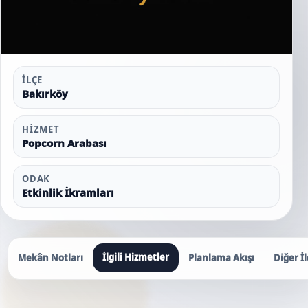
İLÇE
Bakırköy
HIZMET
Popcorn Arabası
ODAK
Etkinlik İkramları
İlgili Hizmetler
Mekân Notları
Planlama Akışı
Diğer İl