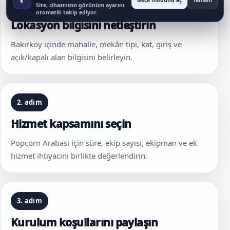
Gece modunu aç
Tamam
1. adım
Site, cihazınızın görünüm ayarını
otomatik takip ediyor.
Lokasyon bilgisini netleştirin
Bakırköy içinde mahalle, mekân tipi, kat, giriş ve
açık/kapalı alan bilgisini belirleyin.
2. adım
Hizmet kapsamını seçin
Popcorn Arabası için süre, ekip sayısı, ekipman ve ek
hizmet ihtiyacını birlikte değerlendirin.
3. adım
Kurulum koşullarını paylaşın