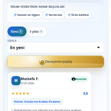
İKRAM HIZMETINDE KARAR BAŞLIKLARI
Sunum ve hijyen
Servis hızı
Ürün kalitesi
Tümü
5 yıldız
1
1
SIRALA
Deneyimini paylaş
Mustafa F.
Kontrollü
M
17.07.2026
★
★
★
★
★
5,0
Hizmet: Dondurma Arabası Kiralama
“
Şirketimizin yaz pikniği için dondurma arabası