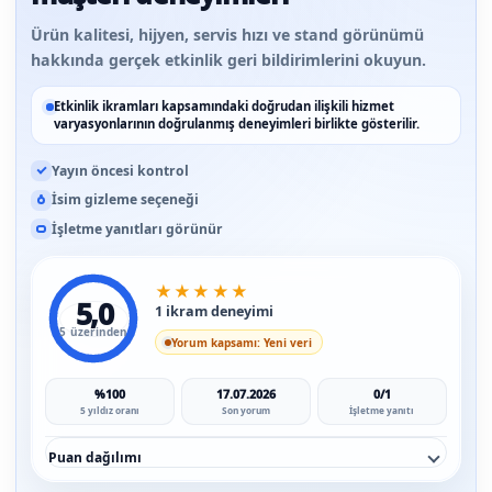
Ürün kalitesi, hijyen, servis hızı ve stand görünümü
hakkında gerçek etkinlik geri bildirimlerini okuyun.
Etkinlik ikramları kapsamındaki doğrudan ilişkili hizmet
varyasyonlarının doğrulanmış deneyimleri birlikte gösterilir.
Yayın öncesi kontrol
İsim gizleme seçeneği
İşletme yanıtları görünür
★
★
★
★
★
5,0
1 ikram deneyimi
5 üzerinden
Yorum kapsamı: Yeni veri
%100
17.07.2026
0/1
5 yıldız oranı
Son yorum
İşletme yanıtı
Puan dağılımı