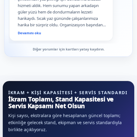
hizmeti aldık. Hem sunumu yapan arkadaşın
güler yüzü hem de dondurmaların lezzeti
harikaydı. Sıcak yaz gününde çalışanlarımıza
harika bir sürpriz oldu. Organizasyon başından
sonuna kadar çok profesyonelce yönetildi.
Devamını oku
Diğer yorumlar için kartları yatay kaydırın.
İKRAM + KIŞI KAPASITESI + SERVIS STANDARDI
İkram Toplamı, Stand Kapasitesi ve
Servis Kapsamı Net Olsun
Kişi sayısı, ekstralara göre hesaplanan güncel toplamı;
etkinliğe gelecek stand, ekipman ve servis standardıyla
birlikte açıklıyoruz.