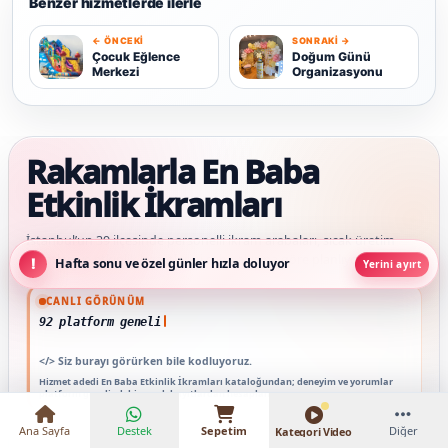
Benzer hizmetlerde ilerle
← ÖNCEKI
SONRAKI →
Ç
D
Çocuk Eğlence
Doğum Günü
Merkezi
Organizasyonu
Rakamlarla En Baba
Etkinlik İkramları
İstanbul’un 39 ilçesinde personelli ikram arabaları, sıcak üretim
stantları ve etkinlik lezzetlerini saha akışına göre planlıyoruz.
Hafta sonu ve özel günler hızla doluyor
Yerini ayırt
Güncel veriler: 1.292+ En Baba ağı hizmet deneyimi; 92 platform genelinde onaylı 
CANLI GÖRÜNÜM
92 platform genelinde onaylı yorum
₺16.000 – ₺25.000
</>
Siz burayı görürken bile kodluyoruz.
Hizmet adedi En Baba Etkinlik İkramları kataloğundan; deneyim ve yorumlar
platform genelindeki onaylı kayıtlardan hesaplanır.
Ana Sayfa
Destek
Sepetim
Diğer
Kategori Video