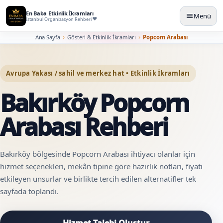
En Baba Etkinlik İkramları
Menü
İstanbul Organizasyon Rehberi
Ana Sayfa
Gösteri & Etkinlik İkramları
Popcorn Arabası
Avrupa Yakası / sahil ve merkez hat • Etkinlik İkramları
Bakırköy Popcorn
Arabası Rehberi
Bakırköy bölgesinde Popcorn Arabası ihtiyacı olanlar için
hizmet seçenekleri, mekân tipine göre hazırlık notları, fiyatı
etkileyen unsurlar ve birlikte tercih edilen alternatifler tek
sayfada toplandı.
Hizmet Talebi Oluştur