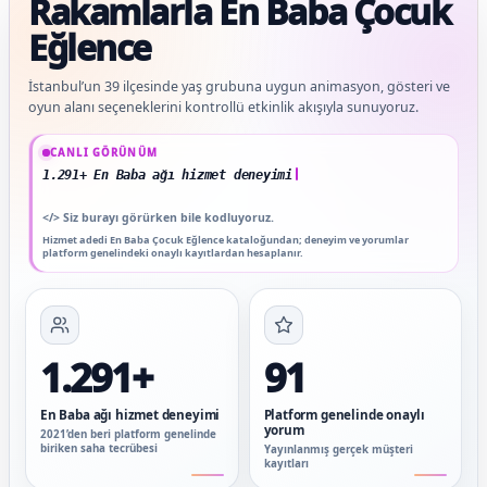
Rakamlarla En Baba Çocuk
Eğlence
İstanbul’un 39 ilçesinde yaş grubuna uygun animasyon, gösteri ve
oyun alanı seçeneklerini kontrollü etkinlik akışıyla sunuyoruz.
Güncel veriler: 1.291+ En Baba ağı hizmet deneyimi; 91 platform genelinde onaylı
CANLI GÖRÜNÜM
1.291+ En Baba ağı hizmet deneyimi
</>
Siz burayı görürken bile kodluyoruz.
Hizmet adedi En Baba Çocuk Eğlence kataloğundan; deneyim ve yorumlar
platform genelindeki onaylı kayıtlardan hesaplanır.
1.291+
91
En Baba ağı hizmet deneyimi
Platform genelinde onaylı
yorum
2021’den beri platform genelinde
biriken saha tecrübesi
Yayınlanmış gerçek müşteri
kayıtları