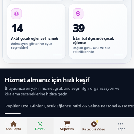
14
39
Aktif çocuk eğlence hizmeti
İstanbul ilçesinde çocuk
eğlence
Animasyon, gösteri ve oyun
seçenekleri
Doğum günü, okul ve aile
etkinliklerinde
Hizmet almanız için hızlı keşif
İhtiyacınıza en yakın hizmet grubunu seçin; ilgili organizasyon ve
kiralama seçeneklerine hızlıca geçin.
₺15.000 – ₺22.000
Popüler
Özel Günler
Çocuk Eğlence
Müzik & Sahne
Personel & Hoste
Popüler
Ana Sayfa
Destek
Sepetim
Diğer
Kategori Video
Sık aranan organizasyon ve kiralama hizmetleri