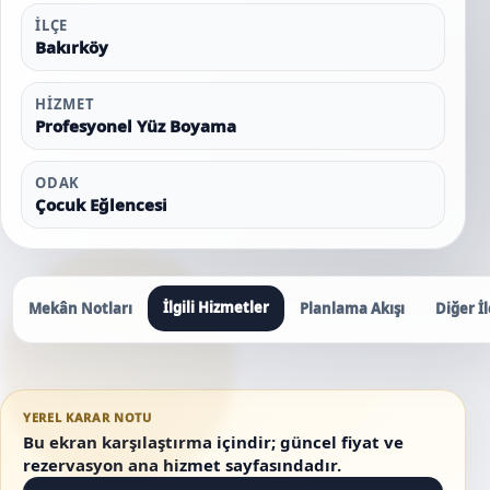
İLÇE
Bakırköy
HIZMET
Profesyonel Yüz Boyama
ODAK
Çocuk Eğlencesi
İlgili Hizmetler
Mekân Notları
Planlama Akışı
Diğer İl
YEREL KARAR NOTU
Bu ekran karşılaştırma içindir; güncel fiyat ve
rezervasyon ana hizmet sayfasındadır.