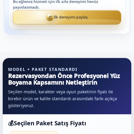
Bu eğlence hizmeti için ilk aile deneyimi henüz
yayınlanmadı.
İlk deneyimi paylaş
MODEL + PAKET STANDARDI
Rezervasyondan Önce Profesyonel Yüz
Boyama Kapsamını Netleştirin
Seçilen model, karakter veya oyun paketinin fiyatı ile
birebir ürün ve kalite standardı arasındaki farkı açıkça
gösteriyoruz.
💰
Seçilen Paket Satış Fiyatı