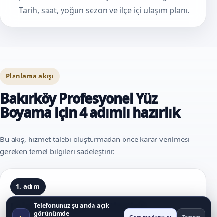
Tarih, saat, yoğun sezon ve ilçe içi ulaşım planı.
Planlama akışı
Bakırköy Profesyonel Yüz
Boyama için 4 adımlı hazırlık
Bu akış, hizmet talebi oluşturmadan önce karar verilmesi
gereken temel bilgileri sadeleştirir.
1. adım
Lokasyon bilgisini netleştirin
Telefonunuz şu anda açık
görünümde
◐