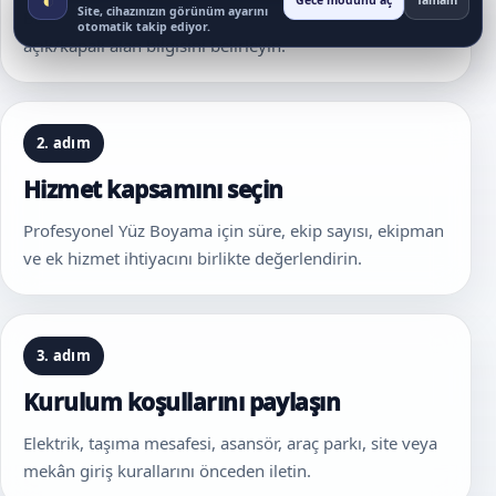
Gece modunu aç
Tamam
Site, cihazınızın görünüm ayarını
Bakırköy içinde mahalle, mekân tipi, kat, giriş ve
otomatik takip ediyor.
açık/kapalı alan bilgisini belirleyin.
2. adım
Hizmet kapsamını seçin
Profesyonel Yüz Boyama için süre, ekip sayısı, ekipman
ve ek hizmet ihtiyacını birlikte değerlendirin.
3. adım
Kurulum koşullarını paylaşın
Elektrik, taşıma mesafesi, asansör, araç parkı, site veya
mekân giriş kurallarını önceden iletin.