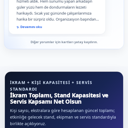
hizmeti aldık. Hem sunumu yapan arkadaşın
güler yüzü hem de dondurmaların lezzeti
harikaydı. Sıcak yaz gününde çalışanlarımıza
harika bir sürpriz oldu. Organizasyon başından
sonuna kadar çok profesyonelce yönetildi.
Devamını oku
Diğer yorumlar için kartları yatay kaydırın.
İKRAM + KIŞI KAPASITESI + SERVIS
STANDARDI
İkram Toplamı, Stand Kapasitesi ve
Servis Kapsamı Net Olsun
Kişi sayısı, ekstralara göre hesaplanan güncel toplamı;
etkinliğe gelecek stand, ekipman ve servis standardıyla
birlikte açıklıyoruz.