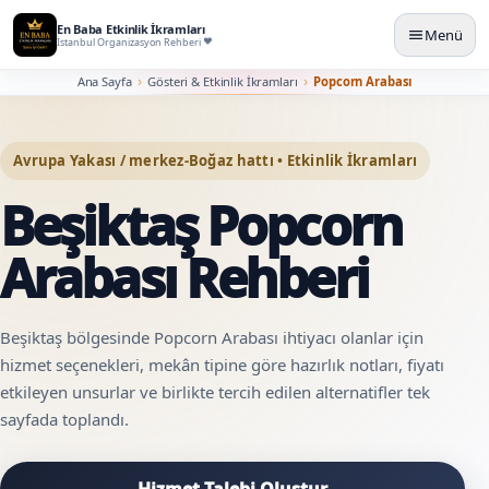
En Baba Etkinlik İkramları
Menü
İstanbul Organizasyon Rehberi
Ana Sayfa
Gösteri & Etkinlik İkramları
Popcorn Arabası
Avrupa Yakası / merkez-Boğaz hattı • Etkinlik İkramları
Beşiktaş Popcorn
Arabası Rehberi
Beşiktaş bölgesinde Popcorn Arabası ihtiyacı olanlar için
hizmet seçenekleri, mekân tipine göre hazırlık notları, fiyatı
etkileyen unsurlar ve birlikte tercih edilen alternatifler tek
sayfada toplandı.
Hizmet Talebi Oluştur