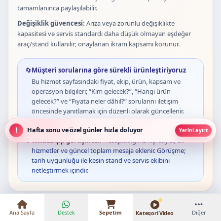
tamamlanınca paylaşılabilir.
Değişiklik güvencesi:
Arıza veya zorunlu değişiklikte
kapasitesi ve servis standardı daha düşük olmayan eşdeğer
araç/stand kullanılır; onaylanan ikram kapsamı korunur.
🔄
Müşteri sorularına göre sürekli ürünleştiriyoruz
Bu hizmet sayfasındaki fiyat, ekip, ürün, kapsam ve
operasyon bilgileri; “Kim gelecek?”, “Hangi ürün
gelecek?” ve “Fiyata neler dâhil?” sorularını iletişim
öncesinde yanıtlamak için düzenli olarak güncellenir.
Hafta sonu ve özel günler hızla doluyor
Yerini ayırt
💬
WhatsApp görüşmesi:
Hesapladığınız kişi sayısı, ek
hizmetler ve güncel toplam mesaja eklenir. Görüşme;
tarih uygunluğu ile kesin stand ve servis ekibini
₺16.000 – ₺25.000
netleştirmek içindir.
Ana Sayfa
Destek
Sepetim
Diğer
Kategori Video