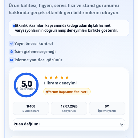
Ürün kalitesi, hijyen, servis hızı ve stand görünümü
hakkında gerçek etkinlik geri bildirimlerini okuyun.
Etkinlik ikramları kapsamındaki doğrudan ilişkili hizmet
varyasyonlarının doğrulanmış deneyimleri birlikte gösterilir.
Yayın öncesi kontrol
İsim gizleme seçeneği
İşletme yanıtları görünür
★
★
★
★
★
5,0
1 ikram deneyimi
5 üzerinden
Yorum kapsamı: Yeni veri
%100
17.07.2026
0/1
5 yıldız oranı
Son yorum
İşletme yanıtı
Puan dağılımı