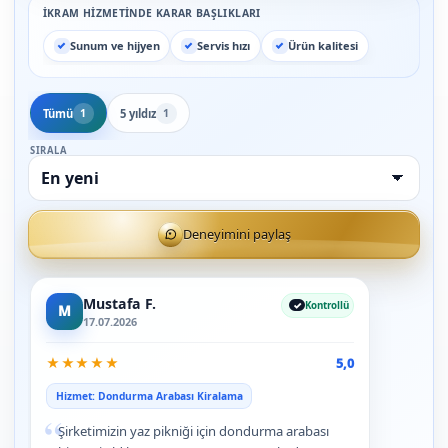
İKRAM HIZMETINDE KARAR BAŞLIKLARI
Sunum ve hijyen
Servis hızı
Ürün kalitesi
Tümü
5 yıldız
1
1
SIRALA
Deneyimini paylaş
Mustafa F.
Kontrollü
M
17.07.2026
★
★
★
★
★
5,0
Hizmet: Dondurma Arabası Kiralama
“
Şirketimizin yaz pikniği için dondurma arabası