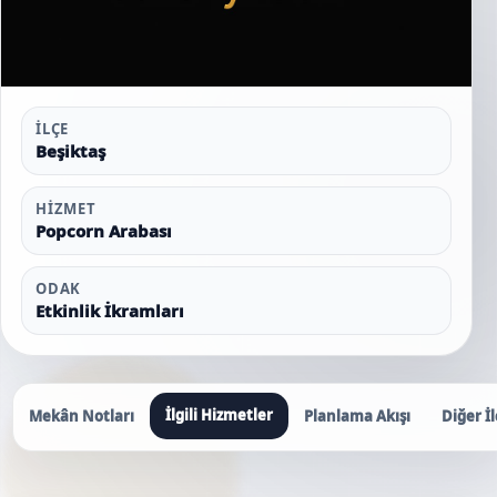
İLÇE
Beşiktaş
HIZMET
Popcorn Arabası
ODAK
Etkinlik İkramları
İlgili Hizmetler
Mekân Notları
Planlama Akışı
Diğer İl