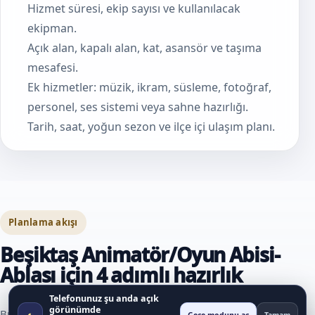
Hizmet süresi, ekip sayısı ve kullanılacak
ekipman.
Açık alan, kapalı alan, kat, asansör ve taşıma
mesafesi.
Ek hizmetler: müzik, ikram, süsleme, fotoğraf,
personel, ses sistemi veya sahne hazırlığı.
Tarih, saat, yoğun sezon ve ilçe içi ulaşım planı.
Planlama akışı
Beşiktaş Animatör/Oyun Abisi-
Ablası için 4 adımlı hazırlık
Telefonunuz şu anda açık
görünümde
◐
Bu akış, hizmet talebi oluşturmadan önce karar verilmesi