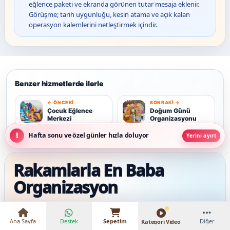
eğlence paketi ve ekranda görünen tutar mesaja eklenir.
Görüşme; tarih uygunluğu, kesin atama ve açık kalan
operasyon kalemlerini netleştirmek içindir.
Benzer hizmetlerde ilerle
← ÖNCEKI
SONRAKI →
Ç
D
Çocuk Eğlence
Doğum Günü
Merkezi
Organizasyonu
Hafta sonu ve özel günler hızla doluyor
Yerini ayırt
Rakamlarla En Baba
₺7.500 – ₺13.000
Organizasyon
İstanbul’un 39 ilçesinde; gerçek ekipler, merkezi hizmet altyapısı ve
yıllara dayanan saha deneyimi.
Ana Sayfa
Destek
Sepetim
Diğer
Kategori Video