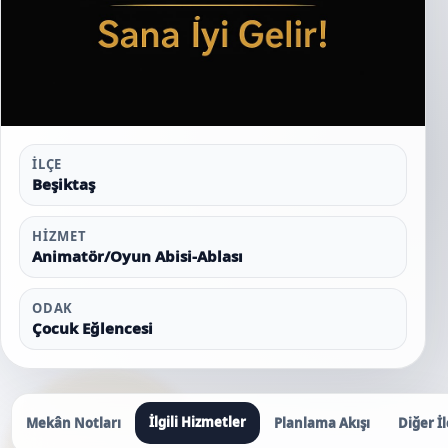
İLÇE
Beşiktaş
HIZMET
Animatör/Oyun Abisi-Ablası
ODAK
Çocuk Eğlencesi
İlgili Hizmetler
Mekân Notları
Planlama Akışı
Diğer İl