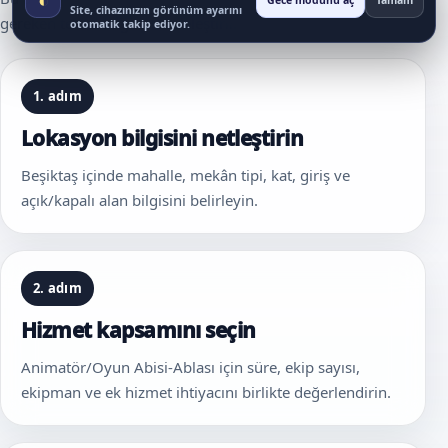
Gece modunu aç
Tamam
Site, cihazınızın görünüm ayarını
gereken temel bilgileri sadeleştirir.
otomatik takip ediyor.
1. adım
Lokasyon bilgisini netleştirin
Beşiktaş içinde mahalle, mekân tipi, kat, giriş ve
açık/kapalı alan bilgisini belirleyin.
2. adım
Hizmet kapsamını seçin
Animatör/Oyun Abisi-Ablası için süre, ekip sayısı,
ekipman ve ek hizmet ihtiyacını birlikte değerlendirin.