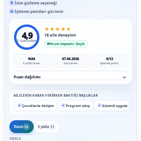
İsim gizleme seçeneği
İşletme yanıtları görünür
★
★
★
★
★
4,9
18 aile deneyimi
5 üzerinden
Yorum kapsamı: Güçlü
%94
07.06.2026
0/12
5 yıldız oranı
Son yorum
İşletme yanıtı
Puan dağılımı
AILELERIN KARAR VERIRKEN BAKTIĞI BAŞLIKLAR
Çocuklarla iletişim
Program akışı
Güvenli uygulama
Tümü
5 yıldız
12
11
SIRALA