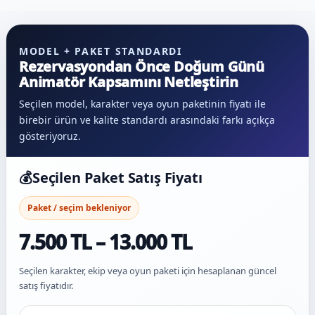
MODEL + PAKET STANDARDI
Rezervasyondan Önce Doğum Günü
Animatör Kapsamını Netleştirin
Seçilen model, karakter veya oyun paketinin fiyatı ile
birebir ürün ve kalite standardı arasındaki farkı açıkça
gösteriyoruz.
💰
Seçilen Paket Satış Fiyatı
Paket / seçim bekleniyor
7.500 TL – 13.000 TL
Seçilen karakter, ekip veya oyun paketi için hesaplanan güncel
satış fiyatıdır.