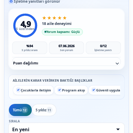
İşletme yanıtları görünür
★
★
★
★
★
4,9
18 aile deneyimi
5 üzerinden
Yorum kapsamı: Güçlü
%94
07.06.2026
0/12
5 yıldız oranı
Son yorum
İşletme yanıtı
Puan dağılımı
AILELERIN KARAR VERIRKEN BAKTIĞI BAŞLIKLAR
Çocuklarla iletişim
Program akışı
Güvenli uygulama
Tümü
5 yıldız
12
11
SIRALA