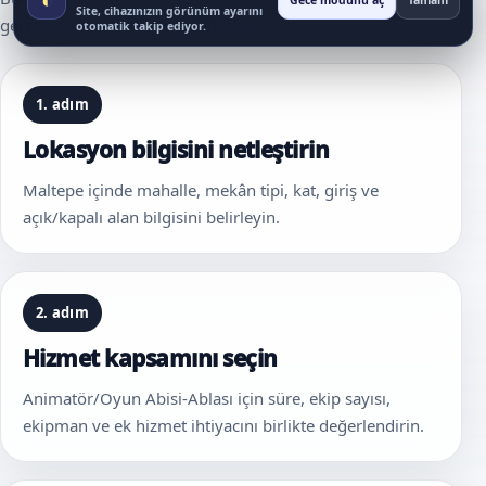
Gece modunu aç
Tamam
Site, cihazınızın görünüm ayarını
gereken temel bilgileri sadeleştirir.
otomatik takip ediyor.
1. adım
Lokasyon bilgisini netleştirin
Maltepe içinde mahalle, mekân tipi, kat, giriş ve
açık/kapalı alan bilgisini belirleyin.
2. adım
Hizmet kapsamını seçin
Animatör/Oyun Abisi-Ablası için süre, ekip sayısı,
ekipman ve ek hizmet ihtiyacını birlikte değerlendirin.