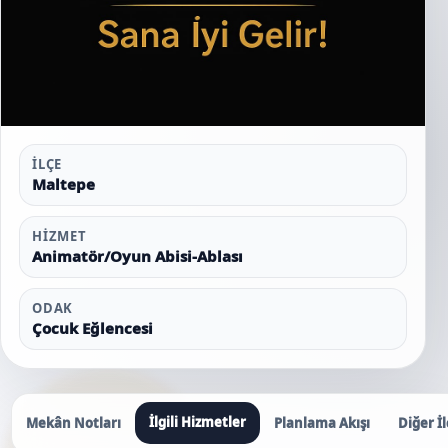
İLÇE
Maltepe
HIZMET
Animatör/Oyun Abisi-Ablası
ODAK
Çocuk Eğlencesi
İlgili Hizmetler
Mekân Notları
Planlama Akışı
Diğer İl