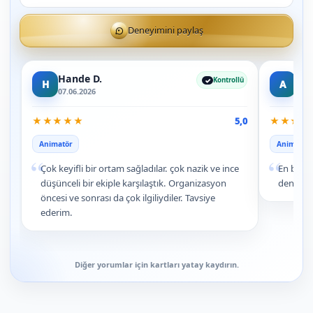
Deneyimini paylaş
Hande D.
Arz
Kontrollü
H
A
07.06.2026
09.0
★
★
★
★
★
★
★
★
★
5,0
Animatör
Animatör
“
“
Çok keyifli bir ortam sağladılar. çok nazik ve ince
En baba 
düşünceli bir ekiple karşılaştık. Organizasyon
deneyim
öncesi ve sonrası da çok ilgiliydiler. Tavsiye
ederim.
Diğer yorumlar için kartları yatay kaydırın.