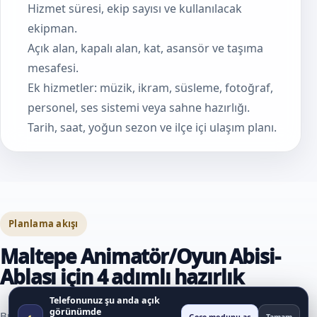
Hizmet süresi, ekip sayısı ve kullanılacak
ekipman.
Açık alan, kapalı alan, kat, asansör ve taşıma
mesafesi.
Ek hizmetler: müzik, ikram, süsleme, fotoğraf,
personel, ses sistemi veya sahne hazırlığı.
Tarih, saat, yoğun sezon ve ilçe içi ulaşım planı.
Planlama akışı
Maltepe Animatör/Oyun Abisi-
Ablası için 4 adımlı hazırlık
Telefonunuz şu anda açık
görünümde
◐
Bu akış, hizmet talebi oluşturmadan önce karar verilmesi