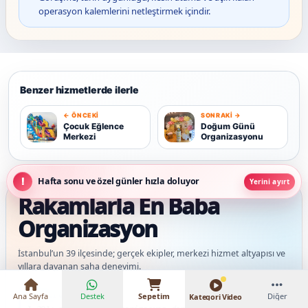
operasyon kalemlerini netleştirmek içindir.
Benzer hizmetlerde ilerle
← ÖNCEKI
SONRAKI →
Ç
D
Çocuk Eğlence
Doğum Günü
Merkezi
Organizasyonu
Hafta sonu ve özel günler hızla doluyor
Yerini ayırt
Rakamlarla En Baba
Organizasyon
₺7.500 – ₺13.000
İstanbul’un 39 ilçesinde; gerçek ekipler, merkezi hizmet altyapısı ve
yıllara dayanan saha deneyimi.
Güncel veriler: 1.291+ müşteri ve organizasyon deneyimi; 91 onaylı müşteri yorum
CANLI GÖRÜNÜM
Ana Sayfa
Destek
Sepetim
Diğer
Kategori Video