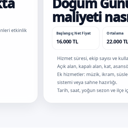
kta
Doğum Günü
maliyeti nası
leri etkinlik
Başlangıç Net Fiyat
Ortalama
16.000 TL
22.000 T
Hizmet süresi, ekip sayısı ve kul
Açık alan, kapalı alan, kat, asan
Ek hizmetler: müzik, ikram, süsl
sistemi veya sahne hazırlığı.
Tarih, saat, yoğun sezon ve ilçe iç