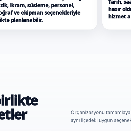
Tarih, sa
ik, ikram, süsleme, personel,
hazır ol
oğraf ve ekipman seçenekleriyle
hizmet ak
likte planlanabilir.
irlikte
etler
Organizasyonu tamamlayan e
aynı ilçedeki uygun seçenekl