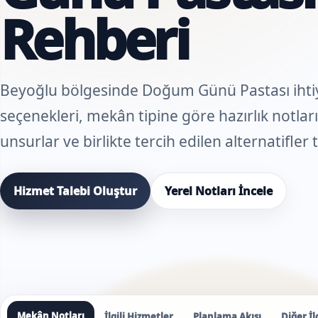
Rehberi
Beyoğlu bölgesinde Doğum Günü Pastası ihtiya
seçenekleri, mekân tipine göre hazırlık notları,
unsurlar ve birlikte tercih edilen alternatifler
Hizmet Talebi Oluştur
Yerel Notları İncele
Mekân Notları
İlgili Hizmetler
Planlama Akışı
Diğer İl