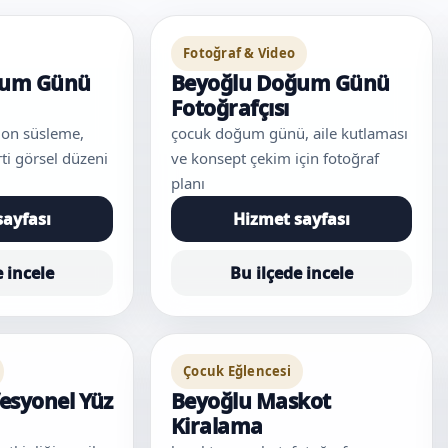
Fotoğraf & Video
ğum Günü
Beyoğlu Doğum Günü
Fotoğrafçısı
lon süsleme,
çocuk doğum günü, aile kutlaması
ti görsel düzeni
ve konsept çekim için fotoğraf
planı
sayfası
Hizmet sayfası
e incele
Bu ilçede incele
Çocuk Eğlencesi
esyonel Yüz
Beyoğlu Maskot
Kiralama