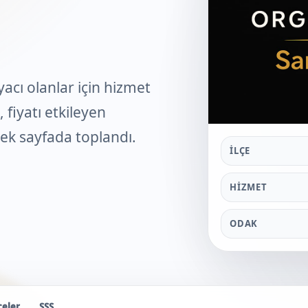
cı olanlar için hizmet
 fiyatı etkileyen
 tek sayfada toplandı.
İLÇE
HIZMET
ODAK
çeler
SSS