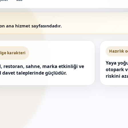
yon ana hizmet sayfasındadır.
Hazırlık 
lge karakteri
Yaya yoğ
l, restoran, sahne, marka etkinliği ve
otopark v
l davet taleplerinde güçlüdür.
riskini aza