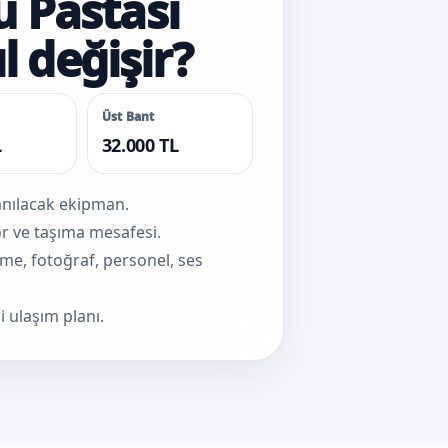
 Pastası
l değişir?
Üst Bant
L
32.000 TL
lanılacak ekipman.
sör ve taşıma mesafesi.
eme, fotoğraf, personel, ses
i ulaşım planı.