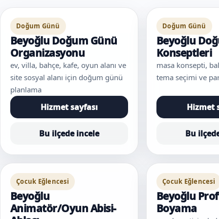
Doğum Günü
Doğum Günü
Beyoğlu Doğum Günü
Beyoğlu Do
Organizasyonu
Konseptleri
ev, villa, bahçe, kafe, oyun alanı ve
masa konsepti, ba
site sosyal alanı için doğum günü
tema seçimi ve par
planlama
Hizmet sayfası
Hizmet 
Bu ilçede incele
Bu ilçed
Çocuk Eğlencesi
Çocuk Eğlencesi
Beyoğlu
Beyoğlu Prof
Animatör/Oyun Abisi-
Boyama