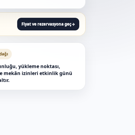
Fiyat ve rezervasyona geç
→
odağı
unluğu, yükleme noktası,
e mekân izinleri etkinlik günü
ltır.