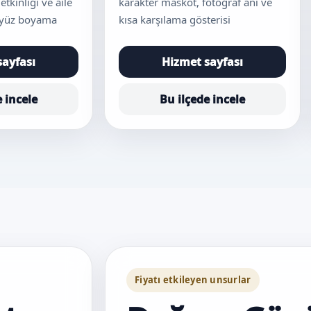
etkinliği ve aile
karakter maskot, fotoğraf anı ve
k yüz boyama
kısa karşılama gösterisi
sayfası
Hizmet sayfası
e incele
Bu ilçede incele
Fiyatı etkileyen unsurlar