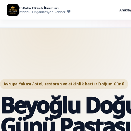
En Baba Etkinlik İkramları
Anasay
İstanbul Organizasyon Rehberi
Avrupa Yakası / otel, restoran ve etkinlik hattı • Doğum Günü
Beyoğlu Do
Günü Pastası