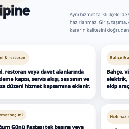
ipine
Aynı hizmet farklı ilçelerde
hazırlanmaz. Giriş, taşıma, e
kararın kalitesini doğrudan 
el & restoran
Bahçe & a
l, restoran veya davet alanlarında
Bahçe, vi
leme kapısı, servis akışı, ses sınırı ve
elektrik,
a düzeni hizmet kapsamına eklenir.
ekip araç
zmet seçimi
Hızlı hazı
um Günü Pastası tek başına veya