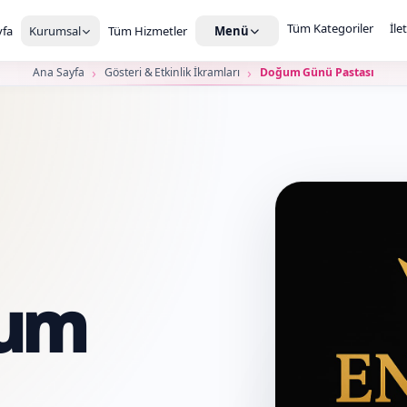
Tüm Kategoriler
İle
fa
Kurumsal
Tüm Hizmetler
Menü
Ana Sayfa
Gösteri & Etkinlik İkramları
Doğum Günü Pastası
ğum