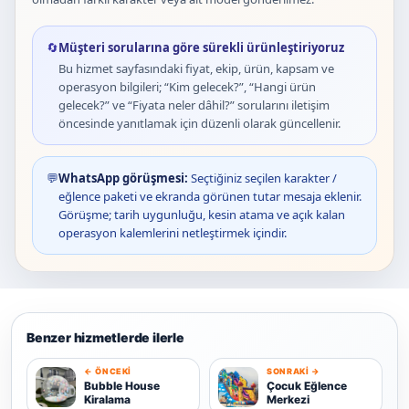
🔄
Müşteri sorularına göre sürekli ürünleştiriyoruz
Bu hizmet sayfasındaki fiyat, ekip, ürün, kapsam ve
operasyon bilgileri; “Kim gelecek?”, “Hangi ürün
gelecek?” ve “Fiyata neler dâhil?” sorularını iletişim
öncesinde yanıtlamak için düzenli olarak güncellenir.
💬
WhatsApp görüşmesi:
Seçtiğiniz seçilen karakter /
eğlence paketi ve ekranda görünen tutar mesaja eklenir.
Görüşme; tarih uygunluğu, kesin atama ve açık kalan
operasyon kalemlerini netleştirmek içindir.
Benzer hizmetlerde ilerle
← ÖNCEKI
SONRAKI →
B
Ç
Bubble House
Çocuk Eğlence
Kiralama
Merkezi