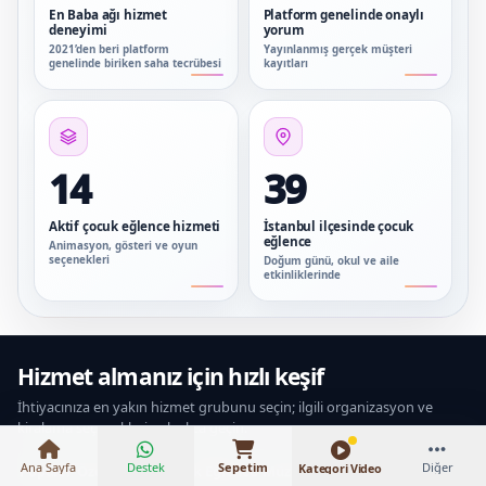
En Baba ağı hizmet
Platform genelinde onaylı
deneyimi
yorum
2021’den beri platform
Yayınlanmış gerçek müşteri
genelinde biriken saha tecrübesi
kayıtları
14
39
Aktif çocuk eğlence hizmeti
İstanbul ilçesinde çocuk
eğlence
Animasyon, gösteri ve oyun
seçenekleri
Doğum günü, okul ve aile
etkinliklerinde
₺15.000 – ₺22.000
Hizmet almanız için hızlı keşif
İhtiyacınıza en yakın hizmet grubunu seçin; ilgili organizasyon ve
kiralama seçeneklerine hızlıca geçin.
Ana Sayfa
Destek
Sepetim
Diğer
Kategori Video
Popüler
Özel Günler
Çocuk Eğlence
Müzik & Sahne
Personel & Hoste