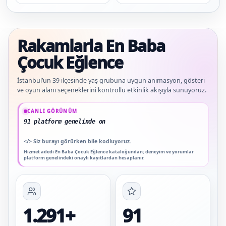
Rakamlarla En Baba
Çocuk Eğlence
İstanbul’un 39 ilçesinde yaş grubuna uygun animasyon, gösteri
ve oyun alanı seçeneklerini kontrollü etkinlik akışıyla sunuyoruz.
Güncel veriler: 1.291+ En Baba ağı hizmet deneyimi; 91 platform genelinde onayl
CANLI GÖRÜNÜM
91 platform genelinde onaylı yorum
</>
Siz burayı görürken bile kodluyoruz.
Hizmet adedi En Baba Çocuk Eğlence kataloğundan; deneyim ve yorumlar
platform genelindeki onaylı kayıtlardan hesaplanır.
1.291+
91