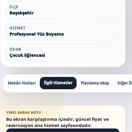
İLÇE
Başakşehir
HIZMET
Profesyonel Yüz Boyama
ODAK
Çocuk Eğlencesi
İlgili Hizmetler
Mekân Notları
Planlama Akışı
Diğer İl
YEREL KARAR NOTU
Bu ekran karşılaştırma içindir; güncel fiyat ve
rezervasyon ana hizmet sayfasındadır.