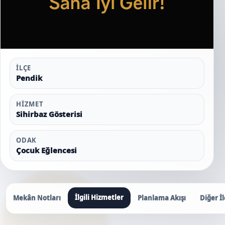
İLÇE
Pendik
HIZMET
Sihirbaz Gösterisi
ODAK
Çocuk Eğlencesi
İlgili Hizmetler
Mekân Notları
Planlama Akışı
Diğer İl