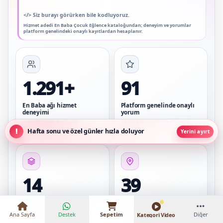
</>
Siz burayı görürken bile kodluyoruz.
Hizmet adedi En Baba Çocuk Eğlence kataloğundan; deneyim ve yorumlar
platform genelindeki onaylı kayıtlardan hesaplanır.
1.291+
91
En Baba ağı hizmet
Platform genelinde onaylı
deneyimi
yorum
2021’den beri platform
Yayınlanmış gerçek müşteri
genelinde biriken saha tecrübesi
kayıtları
Hafta sonu ve özel günler hızla doluyor
Yerini ayırt
₺15.000 – ₺22.000
14
39
Aktif çocuk eğlence hizmeti
İstanbul ilçesinde çocuk
eğlence
Animasyon, gösteri ve oyun
Ana Sayfa
Destek
Sepetim
Diğer
Kategori Video
seçenekleri
Doğum günü, okul ve aile