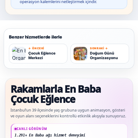
operasyon kalemlerini netleştirmek içindir.
Benzer hizmetlerde ilerle
← ÖNCEKI
SONRAKI →
D
Çocuk Eğlence
Doğum Günü
Merkezi
Organizasyonu
Ç
Rakamlarla En Baba
Çocuk Eğlence
İstanbul’un 39 ilçesinde yaş grubuna uygun animasyon, gösteri
ve oyun alanı seçeneklerini kontrollü etkinlik akışıyla sunuyoruz.
Güncel veriler: 1.291+ En Baba ağı hizmet deneyimi; 91 platform genelinde onayl
CANLI GÖRÜNÜM
1.291+ En Baba ağı hizmet deneyimi