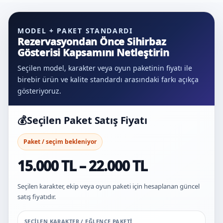
MODEL + PAKET STANDARDI
Rezervasyondan Önce Sihirbaz
Gösterisi Kapsamını Netleştirin
Seçilen model, karakter veya oyun paketinin fiyatı ile
birebir ürün ve kalite standardı arasındaki farkı açıkça
gösteriyoruz.
💰
Seçilen Paket Satış Fiyatı
Paket / seçim bekleniyor
15.000 TL – 22.000 TL
Seçilen karakter, ekip veya oyun paketi için hesaplanan güncel
satış fiyatıdır.
SEÇILEN KARAKTER / EĞLENCE PAKETI