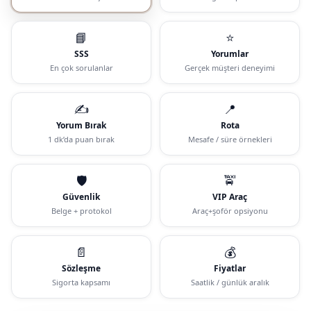
📘
⭐
SSS
Yorumlar
En çok sorulanlar
Gerçek müşteri deneyimi
✍️
📍
Yorum Bırak
Rota
1 dk’da puan bırak
Mesafe / süre örnekleri
🛡️
🚖
Güvenlik
VIP Araç
Belge + protokol
Araç+şoför opsiyonu
📄
💰
Sözleşme
Fiyatlar
Sigorta kapsamı
Saatlik / günlük aralık