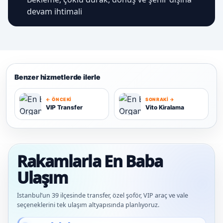
devam ihtimali
Benzer hizmetlerde ilerle
← ÖNCEKI
SONRAKI →
VIP Transfer
Vito Kiralama
V
V
Rakamlarla En Baba
Ulaşım
İstanbul’un 39 ilçesinde transfer, özel şoför, VIP araç ve vale
seçeneklerini tek ulaşım altyapısında planlıyoruz.
Güncel veriler: 1.291+ En Baba ağı hizmet deneyimi; 91 platform genelinde onaylı