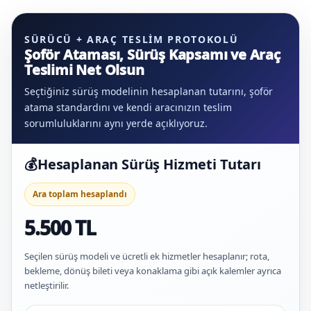
SÜRÜCÜ + ARAÇ TESLIM PROTOKOLÜ
Şoför Ataması, Sürüş Kapsamı ve Araç
Teslimi Net Olsun
Seçtiğiniz sürüş modelinin hesaplanan tutarını, şoför
atama standardını ve kendi aracınızın teslim
sorumluluklarını aynı yerde açıklıyoruz.
💰
Hesaplanan Sürüş Hizmeti Tutarı
Ara toplam hesaplandı
5.500 TL
Seçilen sürüş modeli ve ücretli ek hizmetler hesaplanır; rota,
bekleme, dönüş bileti veya konaklama gibi açık kalemler ayrıca
netleştirilir.