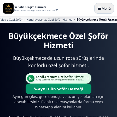
En Baba Ulaşım Hizmeti
Menü
Kendi aracınızda güvenli sürüş süreci.
ale ve Özel Şoför
Kendi Aracınıza Özel Şoför Hizmeti
Büyükçekmece Kendi Aracını
Büyükçekmece Özel Şoför
Hizmeti
Büyükçekmece’de uzun rota sürüşlerinde
konforlu özel şoför hizmeti.
Kendi Aracınıza Özel Şoför Hizmeti
Araç teslimi, rota ve görev sürecini netleştirin.
📞
Aynı Gün Şoför Desteği
Aynı gün çıkış, gece dönüşü ve uzun yol planları için
arayabilirsiniz. Planlı rezervasyonlarda formu veya
WhatsApp alanını kullanın.