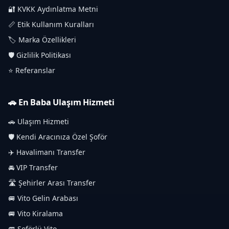
🔐 KVKK Aydınlatma Metni
📏 Etik Kullanım Kuralları
🏷️ Marka Özellikleri
🛡️ Gizlilik Politikası
⭐ Referanslar
🚗 En Baba Ulaşım Hizmeti
🚗 Ulaşım Hizmeti
🛡️ Kendi Aracınıza Özel Şoför
✈️ Havalimanı Transfer
🚘 VIP Transfer
🛣️ Şehirler Arası Transfer
🚐 Vito Gelin Arabası
🚐 Vito Kiralama
🚐 Şoförlü Vito