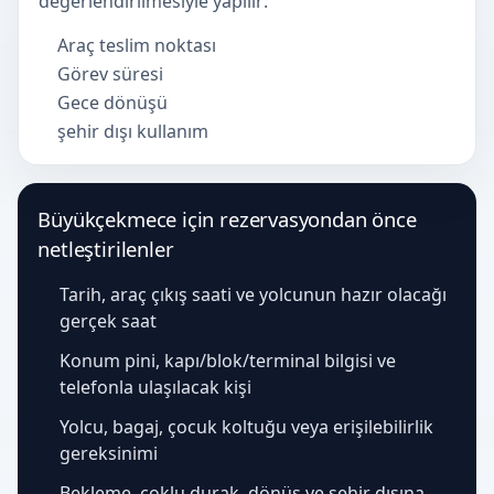
değerlendirilmesiyle yapılır:
Araç teslim noktası
Görev süresi
Gece dönüşü
şehir dışı kullanım
Büyükçekmece için rezervasyondan önce
netleştirilenler
Tarih, araç çıkış saati ve yolcunun hazır olacağı
gerçek saat
Konum pini, kapı/blok/terminal bilgisi ve
telefonla ulaşılacak kişi
Yolcu, bagaj, çocuk koltuğu veya erişilebilirlik
gereksinimi
Bekleme, çoklu durak, dönüş ve şehir dışına