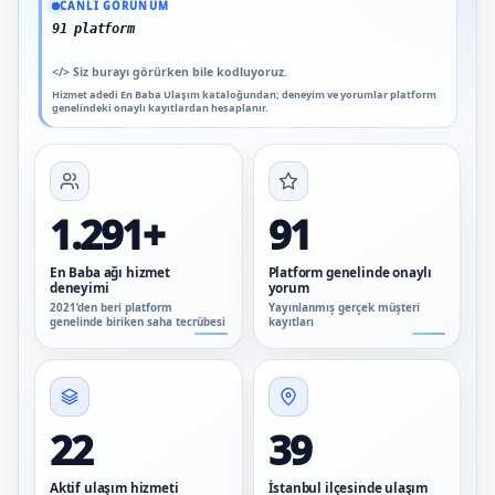
CANLI GÖRÜNÜM
91 platform genelinde onaylı yorum
</>
Siz burayı görürken bile kodluyoruz.
Hizmet adedi En Baba Ulaşım kataloğundan; deneyim ve yorumlar platform
genelindeki onaylı kayıtlardan hesaplanır.
1.291+
91
En Baba ağı hizmet
Platform genelinde onaylı
deneyimi
yorum
2021’den beri platform
Yayınlanmış gerçek müşteri
genelinde biriken saha tecrübesi
kayıtları
22
39
Aktif ulaşım hizmeti
İstanbul ilçesinde ulaşım