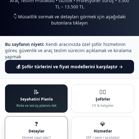
Araç Teslim Protokolü • Gizlilik • Profesyonel Sürüş • 5.500
TL – 13.500 TL
👇 Müsaitlik sormak ve detayları görmek için aşağıdaki
butonlara tıklayın
Bu sayfanın niyeti:
Kendi aracınızda özel şoför hizmetinin
görev, güvenlik ve araç teslim sürecini açıklamak ve kiralama
yapmak
Şoför türlerini ve fiyat modellerini karşılaştır →
📝
🧑‍✈️
Seyahatini Planla
Şoförler
Rota ve sürüş planını ilet
CV & belgeler
❓
💎
Detaylar
Hizmetler
Hizmet nasıl işler?
VIP / gece / protokol