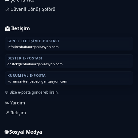
🌙 Güvenli Dönüş Şoförü
📩 İletişim
GENEL İLETIŞIM E-POSTASI
info@enbabaorganizasyon.com
DESTEK E-POSTASI
destek@enbabaorganizasyon.com
KURUMSAL E-POSTA
kurumsal@enbabaorganizasyon.com
💬 Bize e-posta gönderebilirsin.
🆘 Yardım
📍 İletişim
🌐 Sosyal Medya