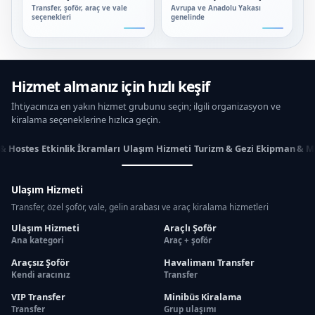
Transfer, şoför, araç ve vale
Avrupa ve Anadolu Yakası
seçenekleri
genelinde
Hizmet almanız için hızlı keşif
İhtiyacınıza en yakın hizmet grubunu seçin; ilgili organizasyon ve
kiralama seçeneklerine hızlıca geçin.
 & Hostes
Etkinlik İkramları
Ulaşım Hizmeti
Turizm & Gezi
Ekipman & M
Ulaşım Hizmeti
Transfer, özel şoför, vale, gelin arabası ve araç kiralama hizmetleri
Ulaşım Hizmeti
Araçlı Şoför
Ana kategori
Araç + şoför
Araçsız Şoför
Havalimanı Transfer
Kendi aracınız
Transfer
VIP Transfer
Minibüs Kiralama
Transfer
Grup ulaşımı