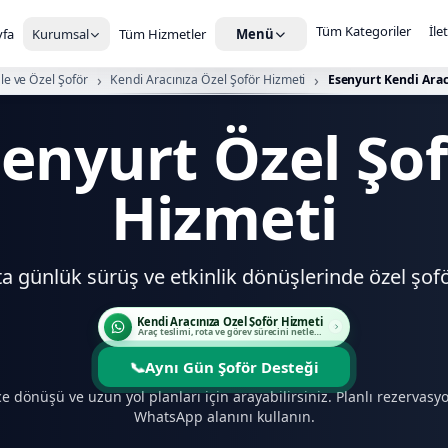
Tüm Kategoriler
İle
fa
Kurumsal
Tüm Hizmetler
Menü
le ve Özel Şoför
Kendi Aracınıza Özel Şoför Hizmeti
Esenyurt Kendi Arac
enyurt Özel Şo
Hizmeti
ta günlük sürüş ve etkinlik dönüşlerinde özel şofö
Kendi Aracınıza Özel Şoför Hizmeti
Araç teslimi, rota ve görev sürecini netleştirin.
📞
Aynı Gün Şoför Desteği
ce dönüşü ve uzun yol planları için arayabilirsiniz. Planlı rezervas
WhatsApp alanını kullanın.