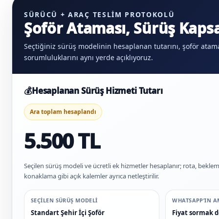
SÜRÜCÜ + ARAÇ TESLIM PROTOKOLÜ
Şoför Ataması, Sürüş Kapsa
Seçtiğiniz sürüş modelinin hesaplanan tutarını, şoför atama
sorumluluklarını aynı yerde açıklıyoruz.
💰
Hesaplanan Sürüş Hizmeti Tutarı
Ara toplam hesaplandı
5.500 TL
Seçilen sürüş modeli ve ücretli ek hizmetler hesaplanır; rota, beklem
konaklama gibi açık kalemler ayrıca netleştirilir.
SEÇILEN SÜRÜŞ MODELI
WHATSAPP’IN A
Standart Şehir İçi Şoför
Fiyat sormak de