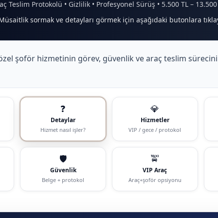
aç Teslim Protokolü • Gizlilik • Profesyonel Sürüş • 5.500 TL – 13.500
 Müsaitlik sormak ve detayları görmek için aşağıdaki butonlara tıkla
zel şoför hizmetinin görev, güvenlik ve araç teslim sürecini
❓
💎
Detaylar
Hizmetler
Hizmet nasıl işler?
VIP / gece / protokol
🛡️
🚖
Güvenlik
VIP Araç
i
Belge + protokol
Araç+şoför opsiyonu