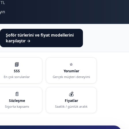
 TL
yın
Şoför türlerini ve fiyat modellerini
karşılaştır →
📘
⭐
SSS
Yorumlar
En çok sorulanlar
Gerçek müşteri deneyimi
📄
💰
Sözleşme
Fiyatlar
Sigorta kapsamı
Saatlik / günlük aralık