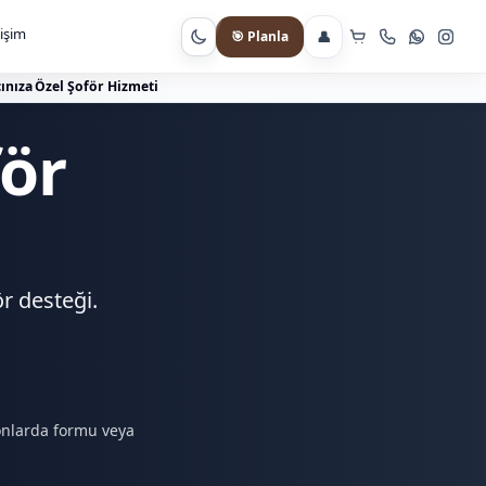
tişim
👤
🎯 Planla
Gece moduna geç
ınıza Özel Şoför Hizmeti
för
r desteği.
yonlarda formu veya