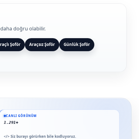
daha doğru olabilir.
raçlı Şoför
Araçsız Şoför
Günlük Şoför
Güncel veriler: 1.291+ En Baba ağı hizmet deneyimi; 91 platform genelinde ona
CANLI GÖRÜNÜM
91 platform genelinde
</>
Siz burayı görürken bile kodluyoruz.