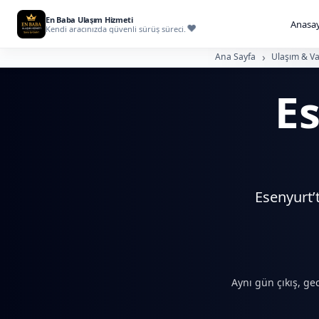
En Baba Ulaşım Hizmeti
Anasay
Kendi aracınızda güvenli sürüş süreci.
Ana Sayfa
Ulaşım & Va
Es
Esenyurt’
Aynı gün çıkış, ge