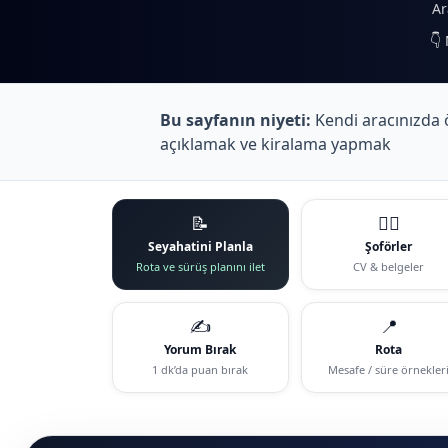
Ar
👇
Bu sayfanın niyeti:
Kendi aracınızda ö
açıklamak ve kiralama yapmak
📝
🧑‍✈️
Seyahatini Planla
Şoförler
Rota ve sürüş planını ilet
CV & belgeler
✍️
📍
Yorum Bırak
Rota
1 dk’da puan bırak
Mesafe / süre örnekler