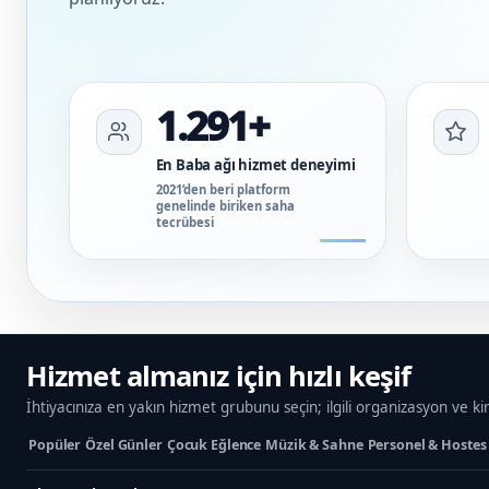
1.291+
En Baba ağı hizmet deneyimi
2021’den beri platform
genelinde biriken saha
tecrübesi
Hizmet almanız için hızlı keşif
İhtiyacınıza en yakın hizmet grubunu seçin; ilgili organizasyon ve ki
Popüler
Özel Günler
Çocuk Eğlence
Müzik & Sahne
Personel & Hostes