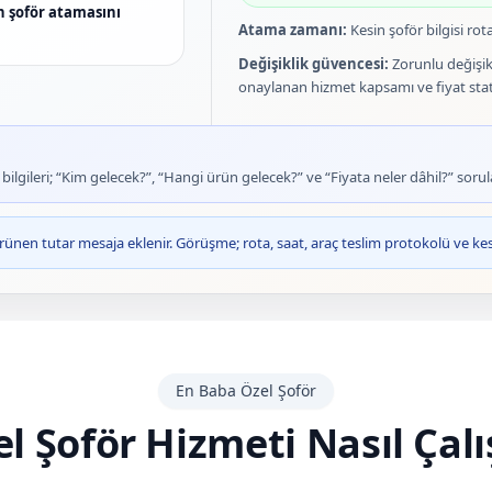
in şoför atamasını
Atama zamanı:
Kesin şoför bilgisi rot
Değişiklik güvencesi:
Zorunlu değişik
onaylanan hizmet kapsamı ve fiyat sta
lgileri; “Kim gelecek?”, “Hangi ürün gelecek?” ve “Fiyata neler dâhil?” sorula
ünen tutar mesaja eklenir. Görüşme; rota, saat, araç teslim protokolü ve kesi
En Baba Özel Şoför
l Şoför Hizmeti Nasıl Çalı