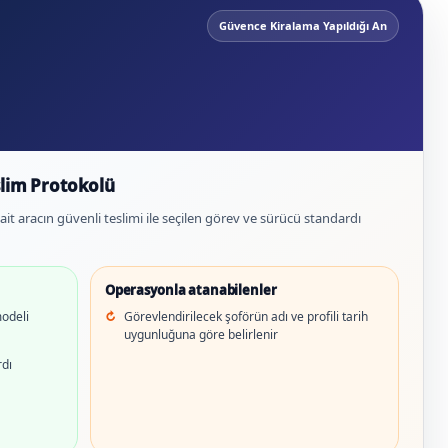
Güvence Kiralama Yapıldığı An
slim Protokolü
ait aracın güvenli teslimi ile seçilen görev ve sürücü standardı
Operasyonla atanabilenler
modeli
Görevlendirilecek şoförün adı ve profili tarih
uygunluğuna göre belirlenir
rdı