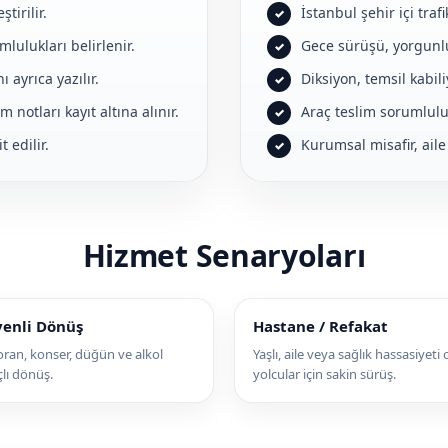
tirilir.
İstanbul şehir içi tra
lulukları belirlenir.
Gece sürüşü, yorgunlu
ayrıca yazılır.
Diksiyon, temsil kabili
notları kayıt altına alınır.
Araç teslim sorumlulu
 edilir.
Kurumsal misafir, aile
Hizmet Senaryoları
enli Dönüş
Hastane / Refakat
oran, konser, düğün ve alkol
Yaşlı, aile veya sağlık hassasiyeti 
çlı dönüş.
yolcular için sakin sürüş.