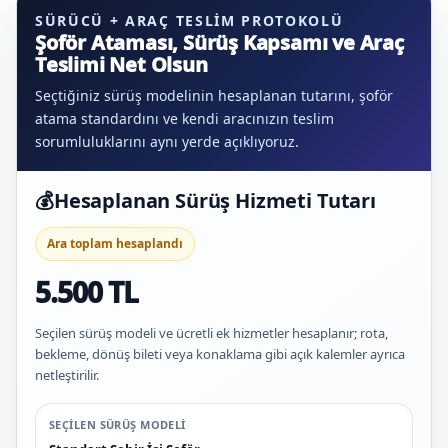
SÜRÜCÜ + ARAÇ TESLIM PROTOKOLÜ
Şoför Ataması, Sürüş Kapsamı ve Araç
Teslimi Net Olsun
Seçtiğiniz sürüş modelinin hesaplanan tutarını, şoför
atama standardını ve kendi aracınızın teslim
sorumluluklarını aynı yerde açıklıyoruz.
💰
Hesaplanan Sürüş Hizmeti Tutarı
Ara toplam hesaplandı
5.500 TL
Seçilen sürüş modeli ve ücretli ek hizmetler hesaplanır; rota,
bekleme, dönüş bileti veya konaklama gibi açık kalemler ayrıca
netleştirilir.
SEÇILEN SÜRÜŞ MODELI