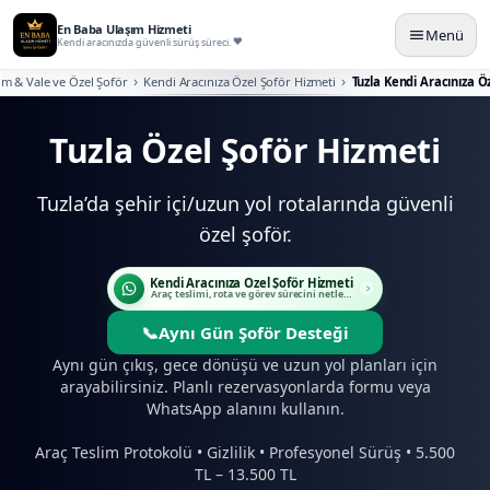
En Baba Ulaşım Hizmeti
Menü
Kendi aracınızda güvenli sürüş süreci.
ım & Vale ve Özel Şoför
Kendi Aracınıza Özel Şoför Hizmeti
Tuzla Kendi Aracınıza Ö
Tuzla Özel Şoför Hizmeti
Tuzla’da şehir içi/uzun yol rotalarında güvenli
özel şoför.
Kendi Aracınıza Özel Şoför Hizmeti
Araç teslimi, rota ve görev sürecini netleştirin.
📞
Aynı Gün Şoför Desteği
Aynı gün çıkış, gece dönüşü ve uzun yol planları için
arayabilirsiniz. Planlı rezervasyonlarda formu veya
WhatsApp alanını kullanın.
Araç Teslim Protokolü • Gizlilik • Profesyonel Sürüş • 5.500
TL – 13.500 TL