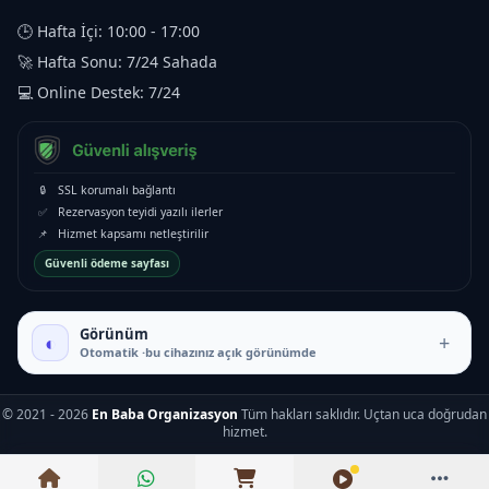
🕒 Hafta İçi: 10:00 - 17:00
🚀 Hafta Sonu: 7/24 Sahada
💻 Online Destek: 7/24
🔒
SSL korumalı bağlantı
✅
Rezervasyon teyidi yazılı ilerler
📌
Hizmet kapsamı netleştirilir
Güvenli ödeme sayfası
Görünüm
◐
+
Otomatik ·bu cihazınız açık görünümde
₺5.500 – ₺13.500
© 2021 - 2026
En Baba Organizasyon
Tüm hakları saklıdır. Uçtan uca doğrudan
hizmet.