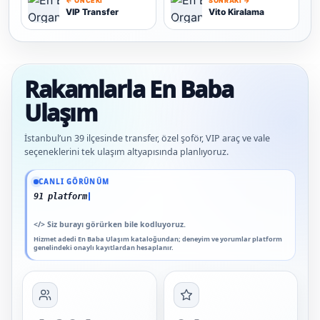
← ÖNCEKI
SONRAKI →
VIP Transfer
Vito Kiralama
V
V
Rakamlarla En Baba
Ulaşım
İstanbul’un 39 ilçesinde transfer, özel şoför, VIP araç ve vale
seçeneklerini tek ulaşım altyapısında planlıyoruz.
Güncel veriler: 1.291+ En Baba ağı hizmet deneyimi; 91 platform genelinde onaylı
CANLI GÖRÜNÜM
91 platform genelinde onaylı yorum
</>
Siz burayı görürken bile kodluyoruz.
Hizmet adedi En Baba Ulaşım kataloğundan; deneyim ve yorumlar platform
genelindeki onaylı kayıtlardan hesaplanır.