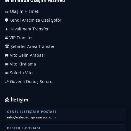
🚗 En Baba Ulaşım Hizmeti
🚗 Ulaşım Hizmeti
🛡️ Kendi Aracınıza Özel Şoför
✈️ Havalimanı Transfer
🚘 VIP Transfer
🛣️ Şehirler Arası Transfer
🚐 Vito Gelin Arabası
🚐 Vito Kiralama
🚐 Şoförlü Vito
🌙 Güvenli Dönüş Şoförü
📩 İletişim
GENEL İLETIŞIM E-POSTASI
info@enbabaorganizasyon.com
DESTEK E-POSTASI