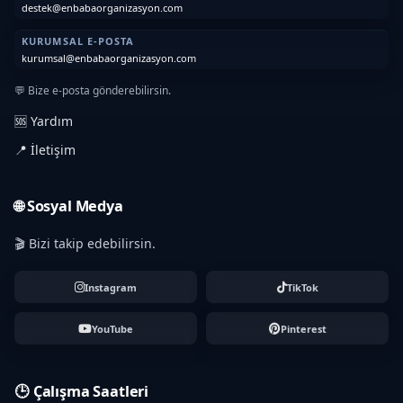
destek@enbabaorganizasyon.com
KURUMSAL E-POSTA
kurumsal@enbabaorganizasyon.com
💬 Bize e-posta gönderebilirsin.
🆘 Yardım
📍 İletişim
🌐 Sosyal Medya
🎬 Bizi takip edebilirsin.
Instagram
TikTok
YouTube
Pinterest
🕒 Çalışma Saatleri