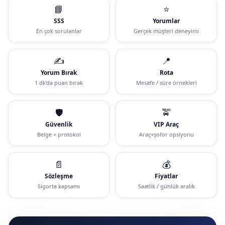
📘
⭐
SSS
Yorumlar
En çok sorulanlar
Gerçek müşteri deneyimi
✍️
📍
Yorum Bırak
Rota
1 dk’da puan bırak
Mesafe / süre örnekleri
🛡️
🚖
Güvenlik
VIP Araç
Belge + protokol
Araç+şoför opsiyonu
📄
💰
Sözleşme
Fiyatlar
Sigorta kapsamı
Saatlik / günlük aralık