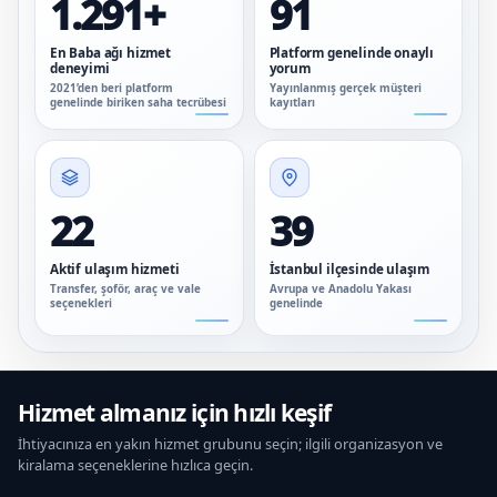
1.291+
91
En Baba ağı hizmet
Platform genelinde onaylı
deneyimi
yorum
2021’den beri platform
Yayınlanmış gerçek müşteri
genelinde biriken saha tecrübesi
kayıtları
22
39
Aktif ulaşım hizmeti
İstanbul ilçesinde ulaşım
Transfer, şoför, araç ve vale
Avrupa ve Anadolu Yakası
seçenekleri
genelinde
Hizmet almanız için hızlı keşif
İhtiyacınıza en yakın hizmet grubunu seçin; ilgili organizasyon ve
kiralama seçeneklerine hızlıca geçin.