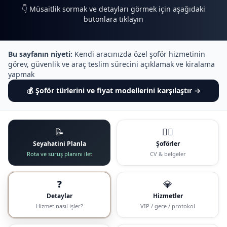
👇 Müsaitlik sormak ve detayları görmek için aşağıdaki
butonlara tıklayın
Bu sayfanın niyeti:
Kendi aracınızda özel şoför hizmetinin
görev, güvenlik ve araç teslim sürecini açıklamak ve kiralama
yapmak
Şoför türlerini ve fiyat modellerini karşılaştır →
📝
🧑‍✈️
Seyahatini Planla
Şoförler
Rota ve sürüş planını ilet
CV & belgeler
❓
💎
Detaylar
Hizmetler
Hizmet nasıl işler?
VIP / gece / protokol