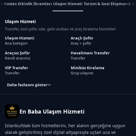
 & Hostes
Etkinlik İkramları
Ulaşım Hizmeti
Turizm & Gezi
Ekipman & M
Ulaşım Hizmeti
Transfer, özel şoför, vale, gelin arabası ve araç kiralama hizmetleri
Ulaşım Hizmeti
Araçlı Şoför
Ana kategori
Araç + şoför
Araçsız Şoför
Havalimanı Transfer
Kendi aracınız
Transfer
VIP Transfer
Minibüs Kiralama
Transfer
Grup ulaşımı
Daha fazlasını göster
En Baba Ulaşım Hizmeti
İstanbul’daki tüm hizmetlerini, her alanın gerçeğine uygun
olarak geliştirilmiş özel dijital altyapısıyla uçtan uca ve